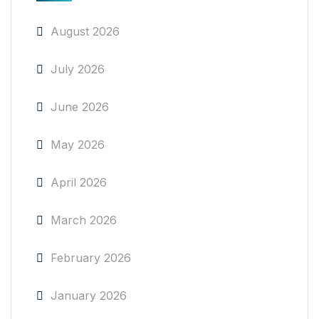
August 2026
July 2026
June 2026
May 2026
April 2026
March 2026
February 2026
January 2026