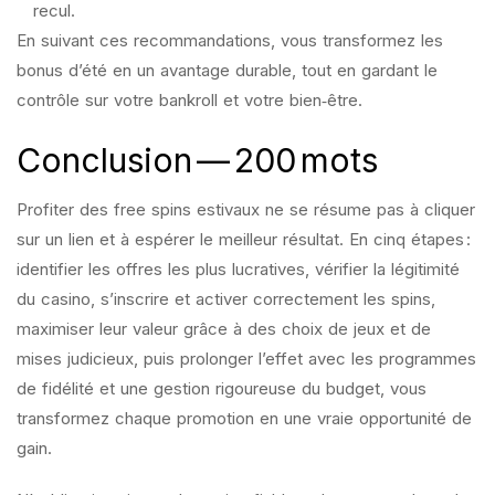
recul.
En suivant ces recommandations, vous transformez les
bonus d’été en un avantage durable, tout en gardant le
contrôle sur votre bankroll et votre bien‑être.
Conclusion — 200 mots
Profiter des free spins estivaux ne se résume pas à cliquer
sur un lien et à espérer le meilleur résultat. En cinq étapes :
identifier les offres les plus lucratives, vérifier la légitimité
du casino, s’inscrire et activer correctement les spins,
maximiser leur valeur grâce à des choix de jeux et de
mises judicieux, puis prolonger l’effet avec les programmes
de fidélité et une gestion rigoureuse du budget, vous
transformez chaque promotion en une vraie opportunité de
gain.