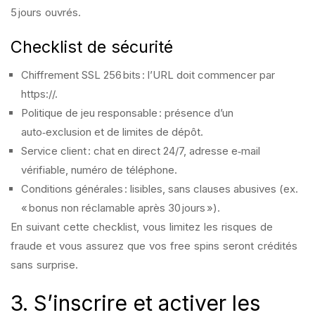
5 jours ouvrés.
Checklist de sécurité
Chiffrement SSL 256 bits : l’URL doit commencer par
https://.
Politique de jeu responsable : présence d’un
auto‑exclusion et de limites de dépôt.
Service client : chat en direct 24/7, adresse e‑mail
vérifiable, numéro de téléphone.
Conditions générales : lisibles, sans clauses abusives (ex.
« bonus non réclamable après 30 jours »).
En suivant cette checklist, vous limitez les risques de
fraude et vous assurez que vos free spins seront crédités
sans surprise.
3. S’inscrire et activer les