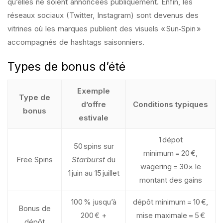
qu’elles ne soient annoncées publiquement. Enfin, les
réseaux sociaux (Twitter, Instagram) sont devenus des
vitrines où les marques publient des visuels « Sun‑Spin »
accompagnés de hashtags saisonniers.
Types de bonus d’été
Exemple
Type de
d’offre
Conditions typiques
bonus
estivale
1 dépot
50 spins sur
minimum = 20 €,
Free Spins
Starburst
du
wagering = 30× le
1 juin au 15 juillet
montant des gains
100 % jusqu’à
dépôt minimum = 10 €,
Bonus de
200 € +
mise maximale = 5 €
dépôt