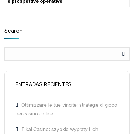
e prospettive operative
Search
ENTRADAS RECIENTES
Ottimizzare le tue vincite: strategie di gioco
nei casinò online
Tikal Casino: szybkie wypłaty i ich