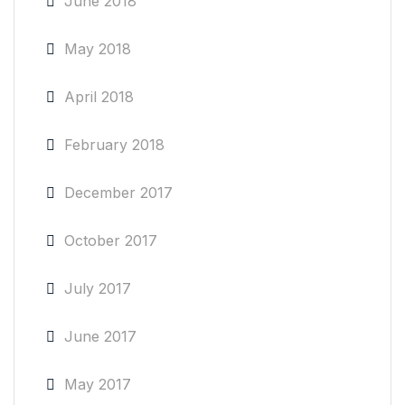
June 2018
May 2018
April 2018
February 2018
December 2017
October 2017
July 2017
June 2017
May 2017