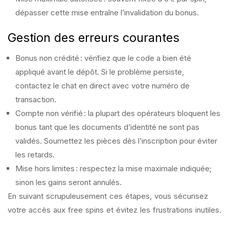
dépasser cette mise entraîne l’invalidation du bonus.
Gestion des erreurs courantes
Bonus non crédité : vérifiez que le code a bien été
appliqué avant le dépôt. Si le problème persiste,
contactez le chat en direct avec votre numéro de
transaction.
Compte non vérifié : la plupart des opérateurs bloquent les
bonus tant que les documents d’identité ne sont pas
validés. Soumettez les pièces dès l’inscription pour éviter
les retards.
Mise hors limites : respectez la mise maximale indiquée;
sinon les gains seront annulés.
En suivant scrupuleusement ces étapes, vous sécurisez
votre accès aux free spins et évitez les frustrations inutiles.