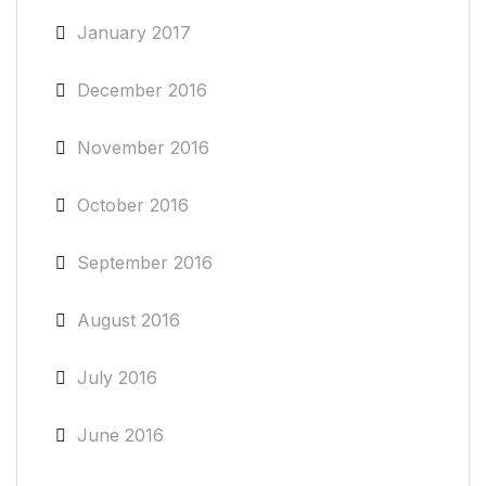
January 2017
December 2016
November 2016
October 2016
September 2016
August 2016
July 2016
June 2016