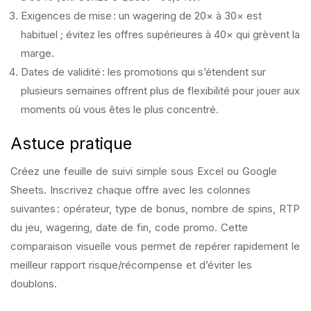
Exigences de mise : un wagering de 20× à 30× est
habituel ; évitez les offres supérieures à 40× qui grèvent la
marge.
Dates de validité : les promotions qui s’étendent sur
plusieurs semaines offrent plus de flexibilité pour jouer aux
moments où vous êtes le plus concentré.
Astuce pratique
Créez une feuille de suivi simple sous Excel ou Google
Sheets. Inscrivez chaque offre avec les colonnes
suivantes : opérateur, type de bonus, nombre de spins, RTP
du jeu, wagering, date de fin, code promo. Cette
comparaison visuelle vous permet de repérer rapidement le
meilleur rapport risque/récompense et d’éviter les
doublons.