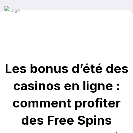
Les bonus d’été des
casinos en ligne :
comment profiter
des Free Spins