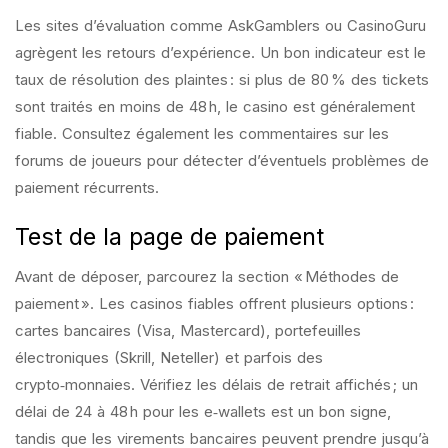
Les sites d’évaluation comme AskGamblers ou CasinoGuru
agrègent les retours d’expérience. Un bon indicateur est le
taux de résolution des plaintes : si plus de 80 % des tickets
sont traités en moins de 48 h, le casino est généralement
fiable. Consultez également les commentaires sur les
forums de joueurs pour détecter d’éventuels problèmes de
paiement récurrents.
Test de la page de paiement
Avant de déposer, parcourez la section « Méthodes de
paiement ». Les casinos fiables offrent plusieurs options :
cartes bancaires (Visa, Mastercard), portefeuilles
électroniques (Skrill, Neteller) et parfois des
crypto‑monnaies. Vérifiez les délais de retrait affichés ; un
délai de 24 à 48 h pour les e‑wallets est un bon signe,
tandis que les virements bancaires peuvent prendre jusqu’à