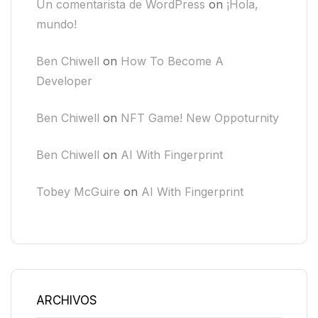
Un comentarista de WordPress
on
¡Hola,
mundo!
Ben Chiwell
on
How To Become A
Developer
Ben Chiwell
on
NFT Game! New Oppoturnity
Ben Chiwell
on
AI With Fingerprint
Tobey McGuire
on
AI With Fingerprint
ARCHIVOS