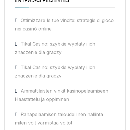
ENTRADAS RECIENTES
Ottimizzare le tue vincite: strategie di gioco
nei casinò online
Tikal Casino: szybkie wypłaty i ich
znaczenie dla graczy
Tikal Casino: szybkie wypłaty i ich
znaczenie dla graczy
Ammattilaisten vinkit kasinopelaamiseen
Haastattelu ja oppiminen
Rahapelaamisen taloudellinen hallinta
miten voit varmistaa voitot