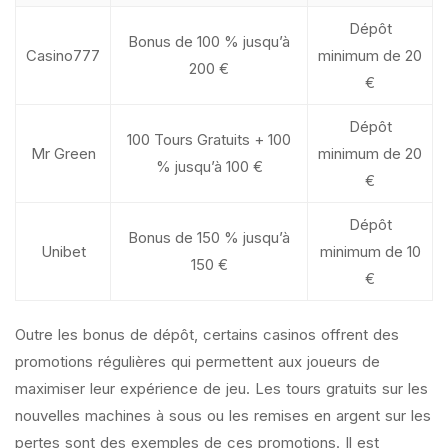
Dépôt
Bonus de 100 % jusqu’à
Casino777
minimum de 20
200 €
€
Dépôt
100 Tours Gratuits + 100
Mr Green
minimum de 20
% jusqu’à 100 €
€
Dépôt
Bonus de 150 % jusqu’à
Unibet
minimum de 10
150 €
€
Outre les bonus de dépôt, certains casinos offrent des
promotions régulières qui permettent aux joueurs de
maximiser leur expérience de jeu. Les tours gratuits sur les
nouvelles machines à sous ou les remises en argent sur les
pertes sont des exemples de ces promotions. Il est