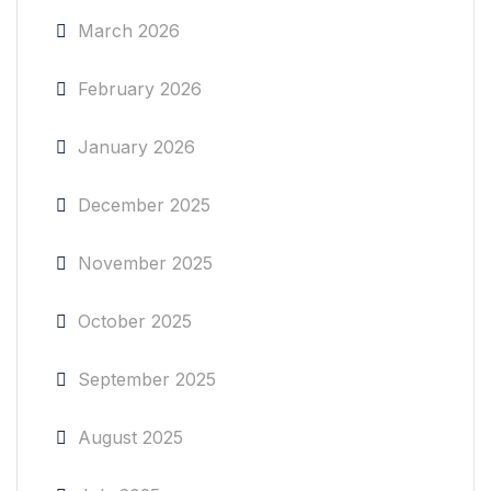
March 2026
February 2026
January 2026
December 2025
November 2025
October 2025
September 2025
August 2025