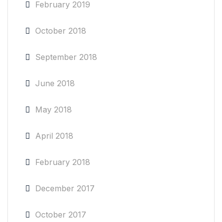
February 2019
October 2018
September 2018
June 2018
May 2018
April 2018
February 2018
December 2017
October 2017