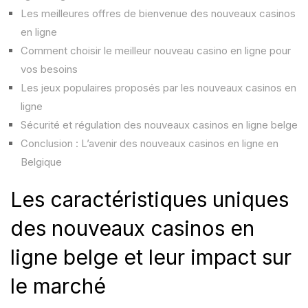
Les meilleures offres de bienvenue des nouveaux casinos
en ligne
Comment choisir le meilleur nouveau casino en ligne pour
vos besoins
Les jeux populaires proposés par les nouveaux casinos en
ligne
Sécurité et régulation des nouveaux casinos en ligne belge
Conclusion : L’avenir des nouveaux casinos en ligne en
Belgique
Les caractéristiques uniques
des nouveaux casinos en
ligne belge et leur impact sur
le marché