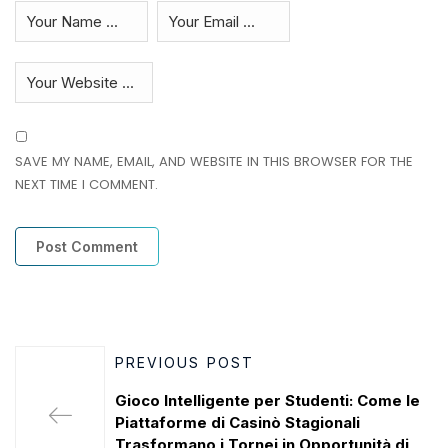
SAVE MY NAME, EMAIL, AND WEBSITE IN THIS BROWSER FOR THE
NEXT TIME I COMMENT.
PREVIOUS POST
Gioco Intelligente per Studenti: Come le
Piattaforme di Casinò Stagionali
Trasformano i Tornei in Opportunità di