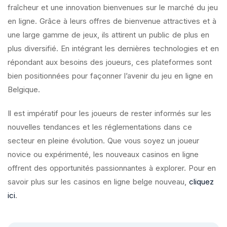
fraîcheur et une innovation bienvenues sur le marché du jeu
en ligne. Grâce à leurs offres de bienvenue attractives et à
une large gamme de jeux, ils attirent un public de plus en
plus diversifié. En intégrant les dernières technologies et en
répondant aux besoins des joueurs, ces plateformes sont
bien positionnées pour façonner l’avenir du jeu en ligne en
Belgique.
Il est impératif pour les joueurs de rester informés sur les
nouvelles tendances et les réglementations dans ce
secteur en pleine évolution. Que vous soyez un joueur
novice ou expérimenté, les nouveaux casinos en ligne
offrent des opportunités passionnantes à explorer. Pour en
savoir plus sur les casinos en ligne belge nouveau,
cliquez
ici
.