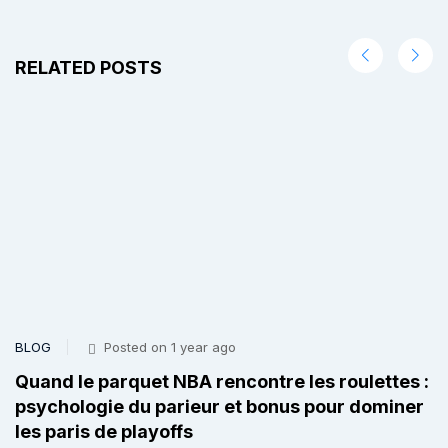
RELATED POSTS
BLOG
Posted on 1 year ago
B
Quand le parquet NBA rencontre les roulettes :
L
psychologie du parieur et bonus pour dominer
f
les paris de playoffs
l