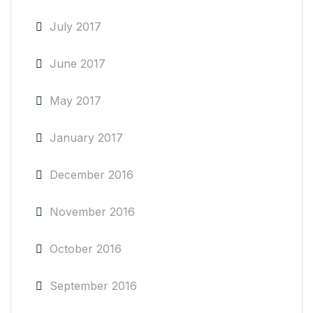
July 2017
June 2017
May 2017
January 2017
December 2016
November 2016
October 2016
September 2016