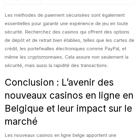
Les méthodes de paiement sécurisées sont également
essentielles pour garantir une expérience de jeu en toute
sécurité. Recherchez des casinos qui offrent des options
de dépôt et de retrait bien établies, telles que les cartes de
crédit, les portefeuilles électroniques comme PayPal, et
même les cryptomonnaies. Cela assure non seulement la
sécurité, mais aussi la rapidité des transactions.
Conclusion : L’avenir des
nouveaux casinos en ligne en
Belgique et leur impact sur le
marché
Les nouveaux casinos en ligne belge apportent une