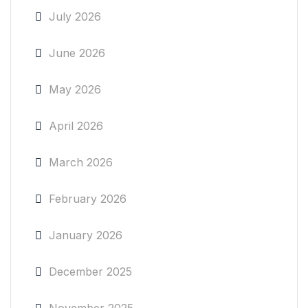
July 2026
June 2026
May 2026
April 2026
March 2026
February 2026
January 2026
December 2025