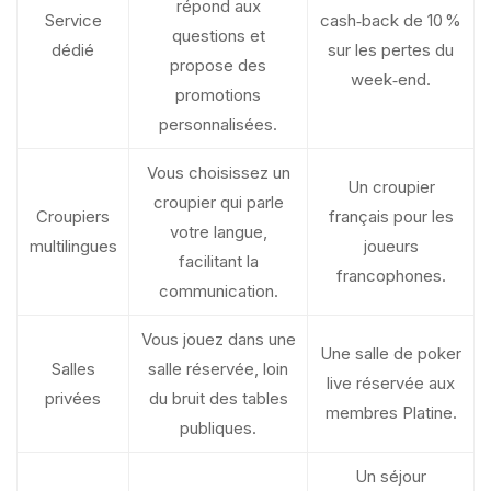
répond aux
Service
cash‑back de 10 %
questions et
dédié
sur les pertes du
propose des
week‑end.
promotions
personnalisées.
Vous choisissez un
Un croupier
croupier qui parle
Croupiers
français pour les
votre langue,
multilingues
joueurs
facilitant la
francophones.
communication.
Vous jouez dans une
Une salle de poker
Salles
salle réservée, loin
live réservée aux
privées
du bruit des tables
membres Platine.
publiques.
Un séjour