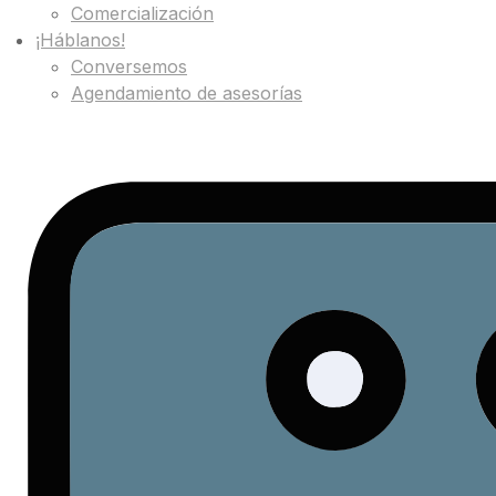
Comercialización
¡Háblanos!
Conversemos
Agendamiento de asesorías