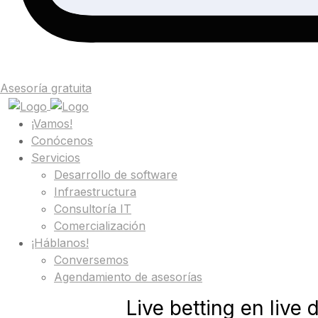
Asesoría gratuita
¡Vamos!
Conócenos
Servicios
Desarrollo de software
Infraestructura
Consultoría IT
Comercialización
¡Háblanos!
Conversemos
Agendamiento de asesorías
Live betting en live