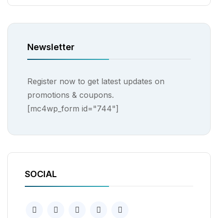
Newsletter
Register now to get latest updates on
promotions & coupons.
[mc4wp_form id="744"]
SOCIAL