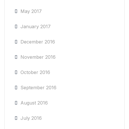
May 2017
January 2017
December 2016
November 2016
October 2016
September 2016
August 2016
July 2016