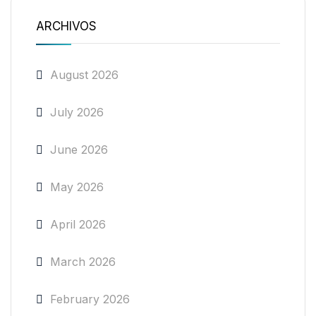
ARCHIVOS
August 2026
July 2026
June 2026
May 2026
April 2026
March 2026
February 2026