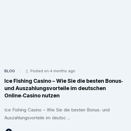
BLOG
Posted on 4 months ago
B
Ice Fishing Casino – Wie Sie die besten Bonus‑
K
und Auszahlungsvorteile im deutschen
S
Online‑Casino nutzen
Sp
Ice Fishing Casino – Wie Sie die besten Bonus‑ und
pe
Auszahlungsvorteile im deutsc ..