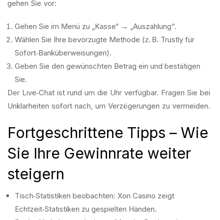
gehen Sie vor:
Gehen Sie im Menü zu „Kasse“ → „Auszahlung“.
Wählen Sie Ihre bevorzugte Methode (z. B. Trustly für
Sofort‑Banküberweisungen).
Geben Sie den gewünschten Betrag ein und bestätigen
Sie.
Der Live‑Chat ist rund um die Uhr verfügbar. Fragen Sie bei
Unklarheiten sofort nach, um Verzögerungen zu vermeiden.
Fortgeschrittene Tipps – Wie
Sie Ihre Gewinnrate weiter
steigern
Tisch‑Statistiken beobachten: Xon Casino zeigt
Echtzeit‑Statistiken zu gespielten Händen.