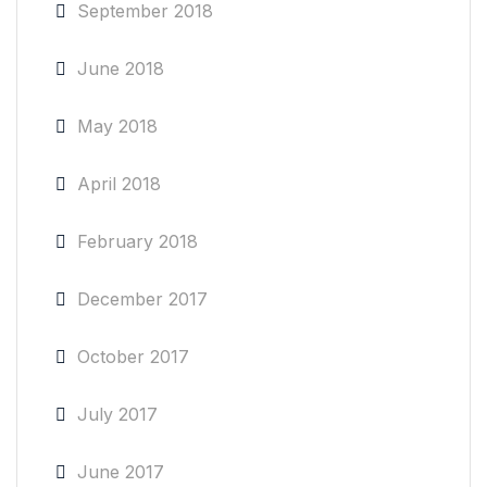
September 2018
June 2018
May 2018
April 2018
February 2018
December 2017
October 2017
July 2017
June 2017