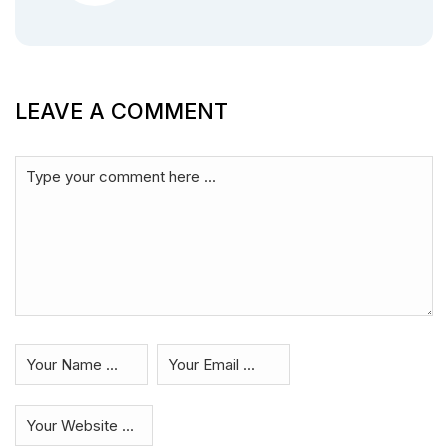
LEAVE A COMMENT