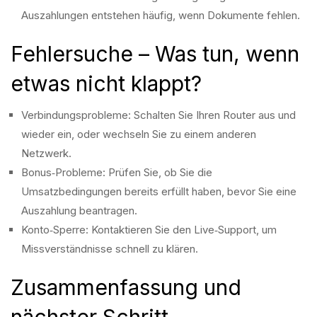
Auszahlungen entstehen häufig, wenn Dokumente fehlen.
Fehlersuche – Was tun, wenn
etwas nicht klappt?
Verbindungsprobleme: Schalten Sie Ihren Router aus und
wieder ein, oder wechseln Sie zu einem anderen
Netzwerk.
Bonus‑Probleme: Prüfen Sie, ob Sie die
Umsatzbedingungen bereits erfüllt haben, bevor Sie eine
Auszahlung beantragen.
Konto‑Sperre: Kontaktieren Sie den Live‑Support, um
Missverständnisse schnell zu klären.
Zusammenfassung und