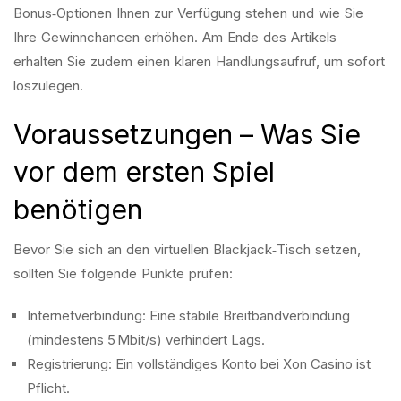
Bonus‑Optionen Ihnen zur Verfügung stehen und wie Sie
Ihre Gewinnchancen erhöhen. Am Ende des Artikels
erhalten Sie zudem einen klaren Handlungsaufruf, um sofort
loszulegen.
Voraussetzungen – Was Sie
vor dem ersten Spiel
benötigen
Bevor Sie sich an den virtuellen Blackjack‑Tisch setzen,
sollten Sie folgende Punkte prüfen:
Internetverbindung: Eine stabile Breitbandverbindung
(mindestens 5 Mbit/s) verhindert Lags.
Registrierung: Ein vollständiges Konto bei Xon Casino ist
Pflicht.