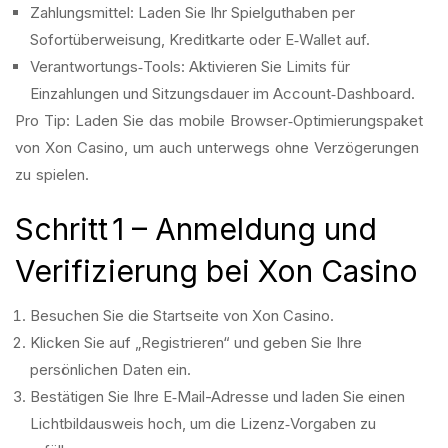
Zahlungsmittel: Laden Sie Ihr Spielguthaben per
Sofortüberweisung, Kreditkarte oder E‑Wallet auf.
Verantwortungs‑Tools: Aktivieren Sie Limits für
Einzahlungen und Sitzungsdauer im Account‑Dashboard.
Pro Tip: Laden Sie das mobile Browser‑Optimierungspaket
von Xon Casino, um auch unterwegs ohne Verzögerungen
zu spielen.
Schritt 1 – Anmeldung und
Verifizierung bei Xon Casino
Besuchen Sie die Startseite von Xon Casino.
Klicken Sie auf „Registrieren“ und geben Sie Ihre
persönlichen Daten ein.
Bestätigen Sie Ihre E‑Mail-Adresse und laden Sie einen
Lichtbildausweis hoch, um die Lizenz‑Vorgaben zu