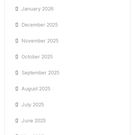
January 2026
December 2025
November 2025
October 2025
September 2025
August 2025
July 2025
June 2025