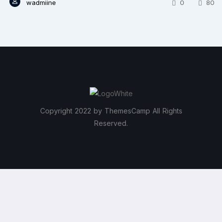
wadmiine
0
80
Copyright 2022 by ThemesCamp All Rights
Reserved.