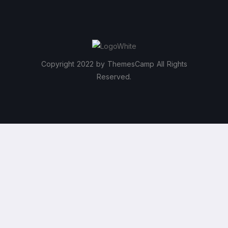
Copyright 2022 by ThemesCamp All Rights
Reserved.