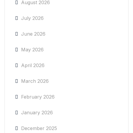
August 2026
July 2026
June 2026
May 2026
April 2026
March 2026
February 2026
January 2026
December 2025