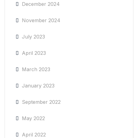
December 2024
November 2024
July 2023
April 2023
March 2023
January 2023
September 2022
May 2022
April 2022