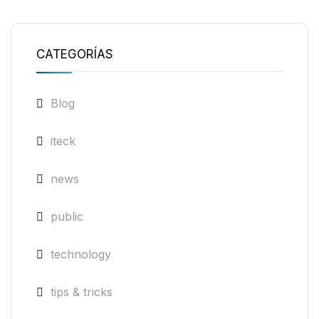
CATEGORÍAS
Blog
iteck
news
public
technology
tips & tricks