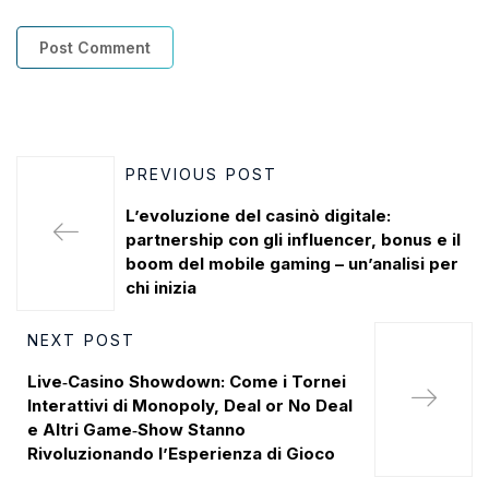
PREVIOUS POST
L’evoluzione del casinò digitale:
partnership con gli influencer, bonus e il
boom del mobile gaming – un’analisi per
chi inizia
NEXT POST
Live‑Casino Showdown: Come i Tornei
Interattivi di Monopoly, Deal or No Deal
e Altri Game‑Show Stanno
Rivoluzionando l’Esperienza di Gioco