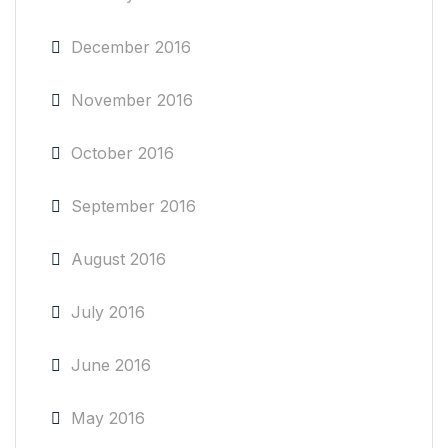
December 2016
November 2016
October 2016
September 2016
August 2016
July 2016
June 2016
May 2016