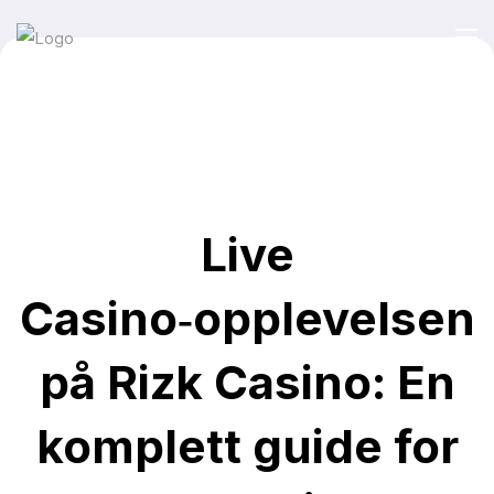
Live
Casino‑opplevelsen
på Rizk Casino: En
komplett guide for