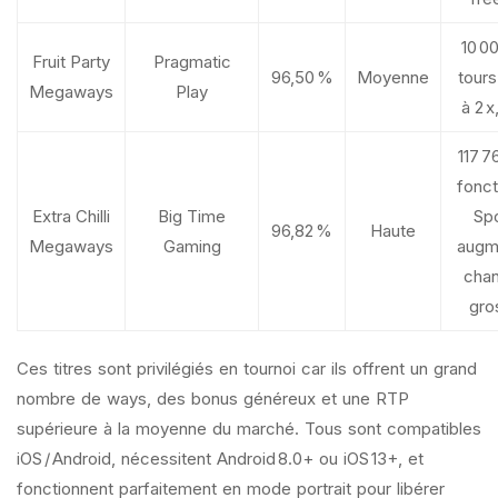
10 0
Fruit Party
Pragmatic
96,50 %
Moyenne
tours
Megaways
Play
à 2 x
117 7
fonct
Extra Chilli
Big Time
Spo
96,82 %
Haute
Megaways
Gaming
augm
cha
gro
Ces titres sont privilégiés en tournoi car ils offrent un grand
nombre de ways, des bonus généreux et une RTP
supérieure à la moyenne du marché. Tous sont compatibles
iOS / Android, nécessitent Android 8.0+ ou iOS 13+, et
fonctionnent parfaitement en mode portrait pour libérer