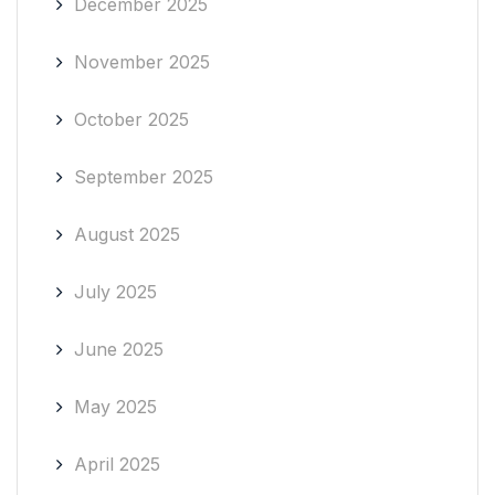
December 2025
November 2025
October 2025
September 2025
August 2025
July 2025
June 2025
May 2025
April 2025