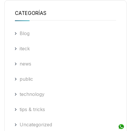
CATEGORÍAS
Blog
iteck
news
public
technology
tips & tricks
Uncategorized