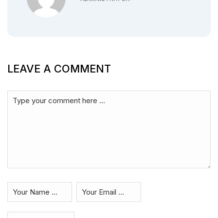
LEAVE A COMMENT