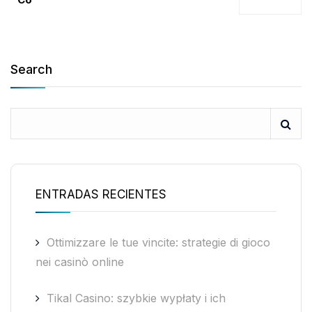
Search
ENTRADAS RECIENTES
Ottimizzare le tue vincite: strategie di gioco
nei casinò online
Tikal Casino: szybkie wypłaty i ich