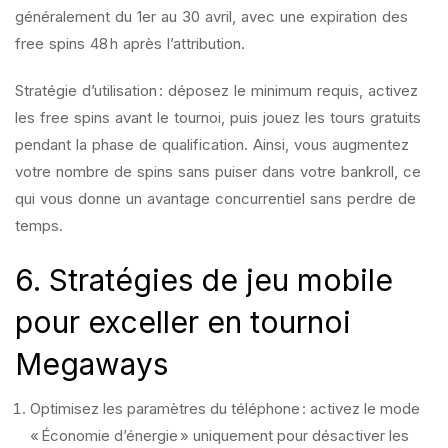
généralement du 1er au 30 avril, avec une expiration des
free spins 48 h après l’attribution.
Stratégie d’utilisation : déposez le minimum requis, activez
les free spins avant le tournoi, puis jouez les tours gratuits
pendant la phase de qualification. Ainsi, vous augmentez
votre nombre de spins sans puiser dans votre bankroll, ce
qui vous donne un avantage concurrentiel sans perdre de
temps.
6. Stratégies de jeu mobile
pour exceller en tournoi
Megaways
Optimisez les paramètres du téléphone : activez le mode
« Économie d’énergie » uniquement pour désactiver les