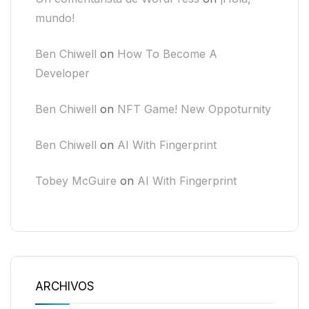
mundo!
Ben Chiwell
on
How To Become A
Developer
Ben Chiwell
on
NFT Game! New Oppoturnity
Ben Chiwell
on
AI With Fingerprint
Tobey McGuire
on
AI With Fingerprint
ARCHIVOS