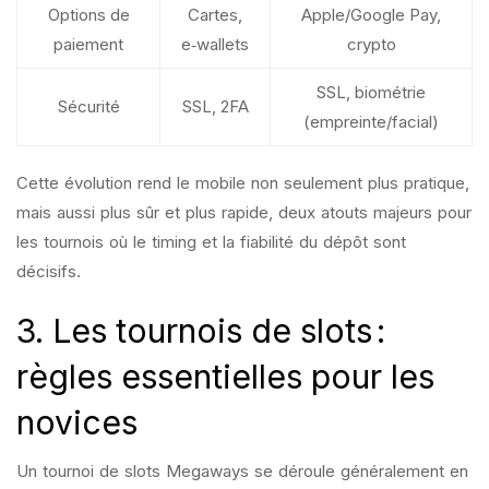
Options de
Cartes,
Apple/Google Pay,
paiement
e‑wallets
crypto
SSL, biométrie
Sécurité
SSL, 2FA
(empreinte/facial)
Cette évolution rend le mobile non seulement plus pratique,
mais aussi plus sûr et plus rapide, deux atouts majeurs pour
les tournois où le timing et la fiabilité du dépôt sont
décisifs.
3. Les tournois de slots :
règles essentielles pour les
novices
Un tournoi de slots Megaways se déroule généralement en