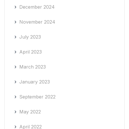
December 2024
November 2024
July 2023
April 2023
March 2023
January 2023
September 2022
May 2022
April 2022