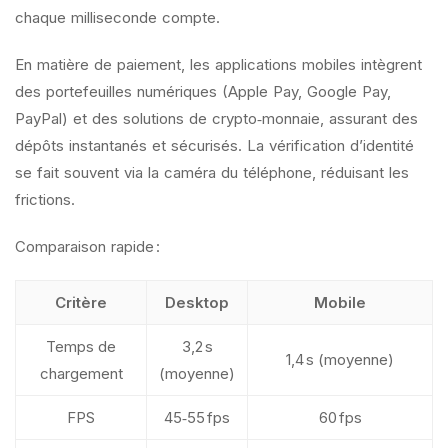
chaque milliseconde compte.
En matière de paiement, les applications mobiles intègrent
des portefeuilles numériques (Apple Pay, Google Pay,
PayPal) et des solutions de crypto‑monnaie, assurant des
dépôts instantanés et sécurisés. La vérification d’identité
se fait souvent via la caméra du téléphone, réduisant les
frictions.
Comparaison rapide :
Critère
Desktop
Mobile
Temps de
3,2 s
1,4 s (moyenne)
chargement
(moyenne)
FPS
45‑55 fps
60 fps