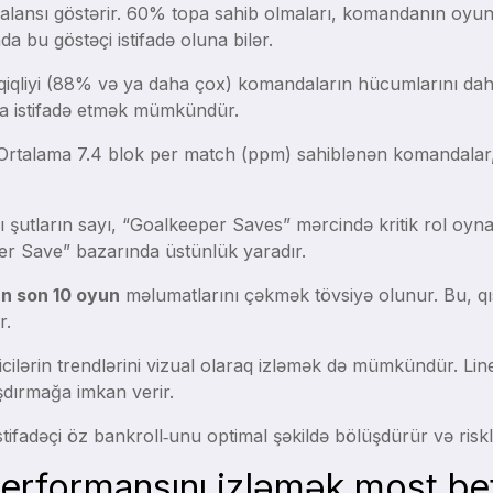
balansı göstərir. 60% topa sahib olmaları, komandanın oyunu
a bu göstəçi istifadə oluna bilər.
qiqliyi (88% və ya daha çox) komandaların hücumlarını dah
da istifadə etmək mümkündür.
Ortalama 7.4 blok per match (ppm) sahiblənən komandalar
 şutların sayı, “Goalkeeper Saves” mərcində kritik rol oynay
per Save” bazarında üstünlük yaradır.
n son 10 oyun
məlumatlarını çəkmək tövsiyə olunur. Bu, qıs
r.
icilərin trendlərini vizual olaraq izləmək də mümkündür. Lin
şdırmağa imkan verir.
tifadəçi öz bankroll‑unu optimal şəkildə bölüşdürür və riskl
rformansını izləmək most bet