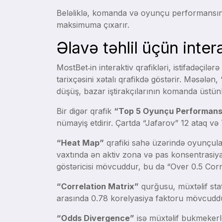
Beləliklə, komanda və oyunçu performansını 
maksimuma çıxarır.
Əlavə təhlil üçün inter
MostBet‑in interaktiv qrafikləri, istifadəçilərə
tarixçəsini xətalı qrafikdə göstərir. Məsəl
düşüş, bazar iştirakçılarının komanda üstünl
Bir digər qrafik
“Top 5 Oyunçu Performans
nümayiş etdirir. Çartda “Jafarov” 12 ataq və 
“Heat Map”
qrafiki sahə üzərində oyunçula
vaxtında ən aktiv zona və pas konsentrasiy
göstəricisi mövcuddur, bu da “Over 0.5 Cor
“Correlation Matrix”
qurğusu, müxtəlif stat
arasında 0.78 korelyasiya faktoru mövcuddur 
“Odds Divergence”
isə müxtəlif bukmekerler