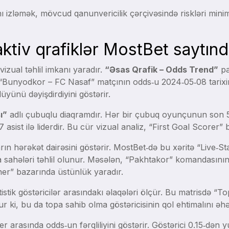
izləmək, mövcud qanunvericilik çərçivəsində riskləri minimu
aktiv qrafiklər MostBet saytın
 vizual təhlil imkanı yaradır.
“Əsas Qrafik – Odds Trend”
pa
ən, “Bunyodkor – FC Nasaf” matçının odds‑u 2024‑05‑08 tari
üyünü dəyişdirdiyini göstərir.
ı”
adlı çubuqlu diaqramdır. Hər bir çubuq oyunçunun son 5
7 asist ilə liderdir. Bu cür vizual analiz, “First Goal Score
rın hərəkət dairəsini göstərir. MostBet‑də bu xəritə “Live
a sahələri təhlil olunur. Məsələn, “Pakhtakor” komandasın
ner” bazarında üstünlük yaradır.
istik göstəricilər arasındakı əlaqələri ölçür. Bu matrisdə “
ki, bu da topa sahib olma göstəricisinin qol ehtimalını əhəm
 arasında odds‑un fərqliliyini göstərir. Göstərici 0.15‑dən y