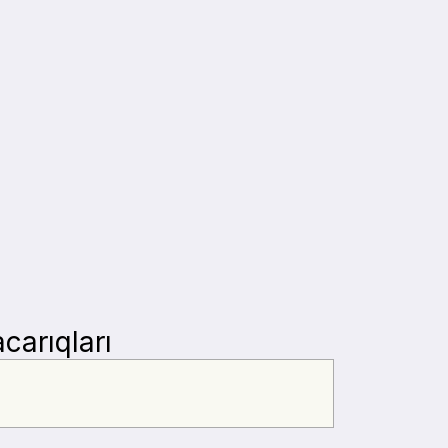
carıqları