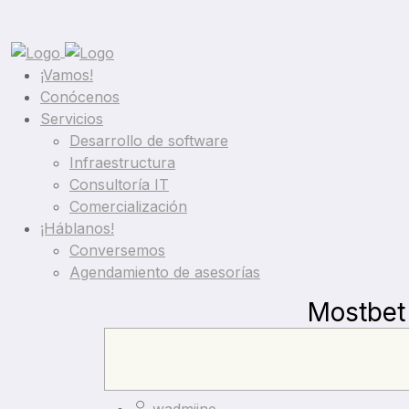
¡Vamos!
Conócenos
Servicios
Desarrollo de software
Infraestructura
Consultoría IT
Comercialización
¡Háblanos!
Conversemos
Agendamiento de asesorías
Mostbet 