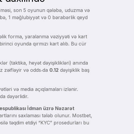
məsi, son 5 oyunun qələbə, uduzma və
bə, 1 məğlubiyyət və 0 bərabərlik qeyd
ftəlik forma, yaralanma vəziyyəti və kart
irinci oyunda qırmızı kart alıb. Bu cür
r (taktika, heyət dəyişiklikləri) anında
z zəifləyir və odds‑da
0.12
dəyişiklik baş
tləri və media açıqlamaları izlənir.
a dəyərlidir.
espublikası İdman üzrə Nəzarət
artlarını saxlaması tələb olunur. Mostbet,
əsilə təqdim etdiyi “KYC” prosedurları bu