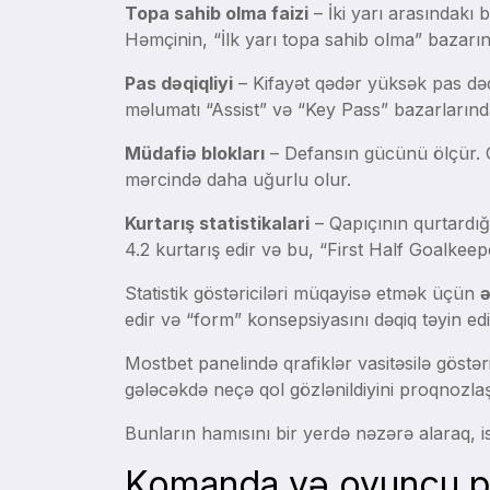
Topa sahib olma faizi
– İki yarı arasındakı 
Həmçinin, “İlk yarı topa sahib olma” bazarınd
Pas dəqiqliyi
– Kifayət qədər yüksək pas də
məlumatı “Assist” və “Key Pass” bazarların
Müdafiə blokları
– Defansın gücünü ölçür. 
mərcində daha uğurlu olur.
Kurtarış statistikalari
– Qapıçının qurtardığı
4.2 kurtarış edir və bu, “First Half Goalkee
Statistik göstəriciləri müqayisə etmək üçün
ə
edir və “form” konsepsiyasını dəqiq təyin edi
Mostbet panelində qrafiklər vasitəsilə göstər
gələcəkdə neçə qol gözlənildiyini proqnozla
Bunların hamısını bir yerdə nəzərə alaraq, is
Komanda və oyunçu pe