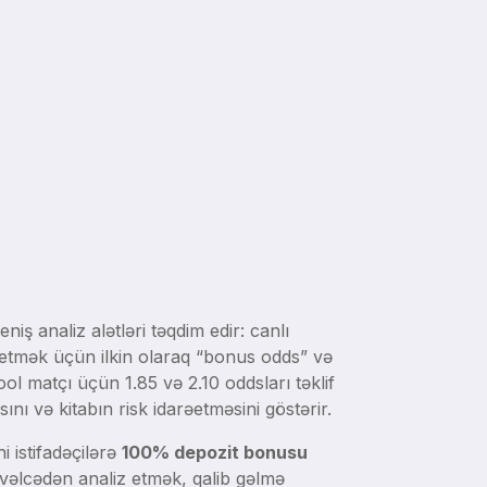
niş analiz alətləri təqdim edir: canlı
 etmək üçün ilkin olaraq “bonus odds” və
l matçı üçün 1.85 və 2.10 oddsları təklif
nı və kitabın risk idarəetməsini göstərir.
i istifadəçilərə
100% depozit bonusu
əvvəlcədən analiz etmək, qalib gəlmə