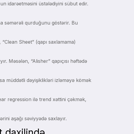
n idarəetməsini üstələdiyini sübut edir.
a səmərəli qurduğunu göstərir. Bu
, “Clean Sheet” (qapı saxlamama)
ır. Məsələn, “Alisher” qapıçısı həftədə
a müddətli dəyişiklikləri izləməyə kömək
ear regression ilə trend xəttini çəkmək,
ərini aşağı səviyyədə saxlayır.
 daxilində