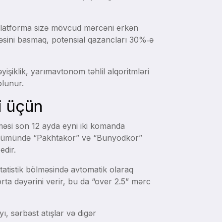
, platforma sizə mövcud mərcəni erkən
əsini basmaq, potensial qazancları 30%‑ə
əyişiklik, yarımavtonom təhlil alqoritmləri
olunur.
i üçün
lməsi son 12 ayda eyni iki komanda
 mövsümündə “Pakhtakor” və “Bunyodkor”
edir.
tatistik bölməsində avtomatik olaraq
rta dəyərini verir, bu da “over 2.5” mərc
ı, sərbəst atışlar və digər