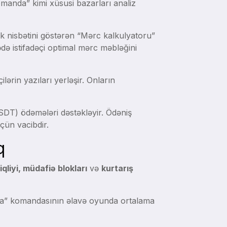
omanda” kimi xüsusi bazarları analiz
sk nisbətini göstərən “Mərc kalkulyatoru”
də istifadəçi optimal mərc məbləğini
lərin yazıları yerləşir. Onların
DT) ödəmələri dəstəkləyir. Ödəniş
çün vacibdir.
q
iqliyi, müdafiə blokları
və
kurtarış
ana” komandasının əlavə oyunda ortalama