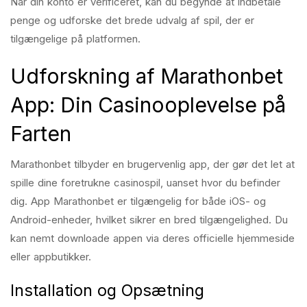
Når din konto er verificeret, kan du begynde at indbetale
penge og udforske det brede udvalg af spil, der er
tilgængelige på platformen.
Udforskning af Marathonbet
App: Din Casinooplevelse på
Farten
Marathonbet tilbyder en brugervenlig app, der gør det let at
spille dine foretrukne casinospil, uanset hvor du befinder
dig. App Marathonbet er tilgængelig for både iOS- og
Android-enheder, hvilket sikrer en bred tilgængelighed. Du
kan nemt downloade appen via deres officielle hjemmeside
eller appbutikker.
Installation og Opsætning