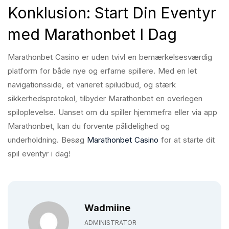
Konklusion: Start Din Eventyr
med Marathonbet I Dag
Marathonbet Casino er uden tvivl en bemærkelsesværdig
platform for både nye og erfarne spillere. Med en let
navigationsside, et varieret spiludbud, og stærk
sikkerhedsprotokol, tilbyder Marathonbet en overlegen
spiloplevelse. Uanset om du spiller hjemmefra eller via app
Marathonbet, kan du forvente pålidelighed og
underholdning. Besøg
Marathonbet Casino
for at starte dit
spil eventyr i dag!
Wadmiine
ADMINISTRATOR