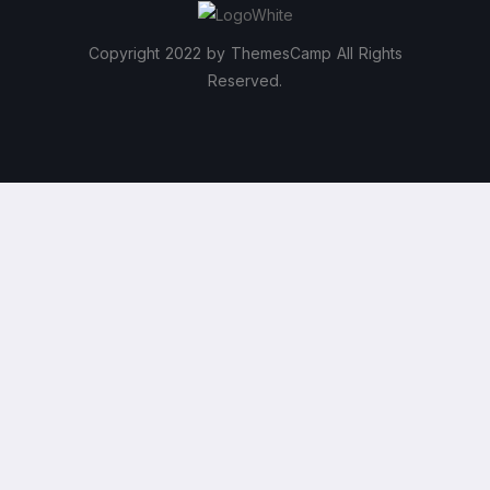
Copyright 2022 by ThemesCamp All Rights
Reserved.