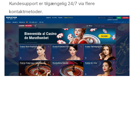
Kundesupport er tilgængelig 24/7 via flere
kontaktmetoder.