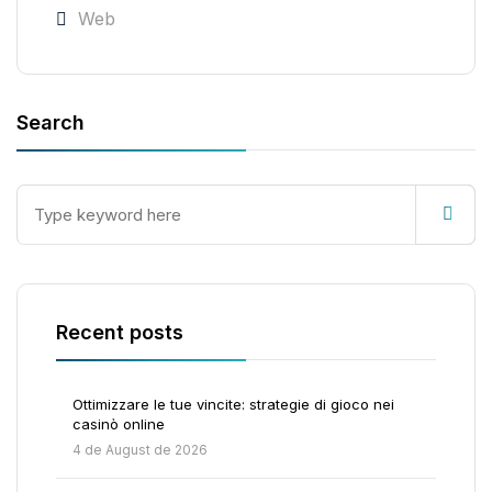
Web
Search
Recent posts
Ottimizzare le tue vincite: strategie di gioco nei
casinò online
4 de August de 2026