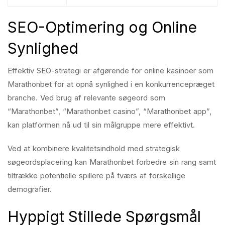
SEO-Optimering og Online
Synlighed
Effektiv SEO-strategi er afgørende for online kasinoer som
Marathonbet for at opnå synlighed i en konkurrencepræget
branche. Ved brug af relevante søgeord som
“Marathonbet”, “Marathonbet casino”, “Marathonbet app”,
kan platformen nå ud til sin målgruppe mere effektivt.
Ved at kombinere kvalitetsindhold med strategisk
søgeordsplacering kan Marathonbet forbedre sin rang samt
tiltrække potentielle spillere på tværs af forskellige
demografier.
Hyppigt Stillede Spørgsmål