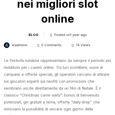
nei migliori slot
online
BLOG
Posted on1 year ago
wadmiine
0 Comments
74 Views
Le festività natalizie rappresentano da sempre il periodo più
redditizio per i casinò online. Tra luci scintillanti, suoni di
campane e offerte speciali, gli operatori cercano di attirare
sia giocatori esperti sia neofiti con promozioni che
sembrano uscite direttamente da un film di Natale. È il
classico “Christmas came early”: bonus di benvenuto
potenziati, giri gratuiti a tema, offerte “daily‑drop” che
rinnovano la possibilità di vincere ogni giorno della