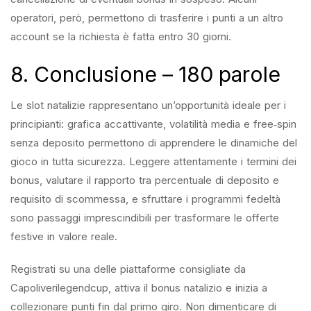
operatori, però, permettono di trasferire i punti a un altro
account se la richiesta è fatta entro 30 giorni.
8. Conclusione – 180 parole
Le slot natalizie rappresentano un’opportunità ideale per i
principianti: grafica accattivante, volatilità media e free‑spin
senza deposito permettono di apprendere le dinamiche del
gioco in tutta sicurezza. Leggere attentamente i termini dei
bonus, valutare il rapporto tra percentuale di deposito e
requisito di scommessa, e sfruttare i programmi fedeltà
sono passaggi imprescindibili per trasformare le offerte
festive in valore reale.
Registrati su una delle piattaforme consigliate da
Capoliverilegendcup, attiva il bonus natalizio e inizia a
collezionare punti fin dal primo giro. Non dimenticare di