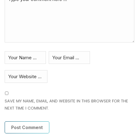
SAVE MY NAME, EMAIL, AND WEBSITE IN THIS BROWSER FOR THE
NEXT TIME I COMMENT.