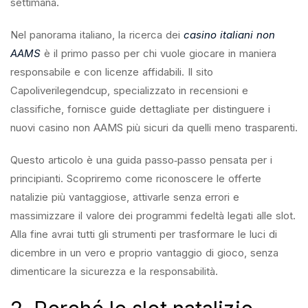
settimana.
Nel panorama italiano, la ricerca dei
casino italiani non
AAMS
è il primo passo per chi vuole giocare in maniera
responsabile e con licenze affidabili. Il sito
Capoliverilegendcup, specializzato in recensioni e
classifiche, fornisce guide dettagliate per distinguere i
nuovi casino non AAMS più sicuri da quelli meno trasparenti.
Questo articolo è una guida passo‑passo pensata per i
principianti. Scopriremo come riconoscere le offerte
natalizie più vantaggiose, attivarle senza errori e
massimizzare il valore dei programmi fedeltà legati alle slot.
Alla fine avrai tutti gli strumenti per trasformare le luci di
dicembre in un vero e proprio vantaggio di gioco, senza
dimenticare la sicurezza e la responsabilità.