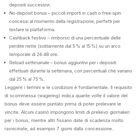
depositi successivi.
No‑deposit bonus – piccoli importi in cash o free‑spin
concessi al momento della registrazione, perfetti per
testare la piattaforma.
Cashback festivo – rimborso di una percentuale delle
perdite nette (solitamente dal 5 % al 15 %) su un arco
temporale di 24‑48 ore.
Reload settimanale – bonus aggiuntivi per i depositi
effettuati durante la settimana, con percentuali che variano
dal 25 % al 75 %.
Leggere i termini e le condizioni è fondamentale. Il requisito
di scommessa (wagering) indica quante volte il valore del
bonus deve essere puntato prima di poter prelevare le
vincite. Alcuni casinò impongono limiti di prelievo giornalieri
per i bonus, mentre altri fissano date di scadenza molto
ravvicinate, ad esempio 7 giorni dalla concessione.