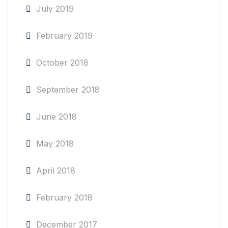
July 2019
February 2019
October 2018
September 2018
June 2018
May 2018
April 2018
February 2018
December 2017