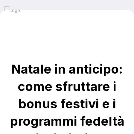
Natale in anticipo:
come sfruttare i
bonus festivi e i
programmi fedeltà