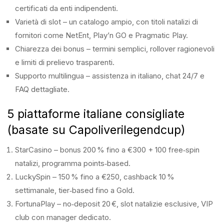
certificati da enti indipendenti.
Varietà di slot – un catalogo ampio, con titoli natalizi di
fornitori come NetEnt, Play’n GO e Pragmatic Play.
Chiarezza dei bonus – termini semplici, rollover ragionevoli
e limiti di prelievo trasparenti.
Supporto multilingua – assistenza in italiano, chat 24/7 e
FAQ dettagliate.
5 piattaforme italiane consigliate
(basate su Capoliverilegendcup)
StarCasino – bonus 200 % fino a €300 + 100 free‑spin
natalizi, programma points‑based.
LuckySpin – 150 % fino a €250, cashback 10 %
settimanale, tier‑based fino a Gold.
FortunaPlay – no‑deposit 20 €, slot natalizie esclusive, VIP
club con manager dedicato.