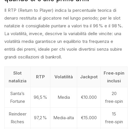
Il RTP (Return to Player) indica la percentuale teorica di
denaro restituita al giocatore nel lungo periodo; per le slot
natalizie è consigliabile puntare a valori tra il 96 % e il 98 %.
La volatilità, invece, descrive la variabilità delle vincite: una
volatilità media garantisce un equilibrio tra frequenza e
entità dei premi, ideale per chi vuole divertirsi senza subire
grandi oscillazioni di bankroll.
Slot
Free‑spin
RTP
Volatilità
Jackpot
natalizia
inclusi
Santa’s
20
96,5 %
Media
€10.000
Fortune
free‑spin
Reindeer
15
97,2 %
Media‑alta
€15.000
Riches
free‑spin