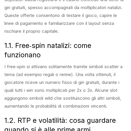
giri gratuiti, spesso accompagnati da moltiplicatori natalizi.
Queste offerte consentono di testare il gioco, capire le
linee di pagamento e familiarizzare con il layout senza
rischiare il proprio capitale.
1.1. Free‑spin natalizi: come
funzionano
I free‑spin si attivano solitamente tramite simboli scatter a
tema (ad esempio regali o renne). Una volta ottenuti, il
giocatore riceve un numero fisso di giri gratuiti, durante i
quali tutti i win sono moltiplicati per 2x o 3x. Alcune slot
aggiungono simboli wild che sostituiscono gli altri simboli,
aumentando le probabilità di combinazioni vincenti.
1.2. RTP e volatilità: cosa guardare
quando si è alle prime armi