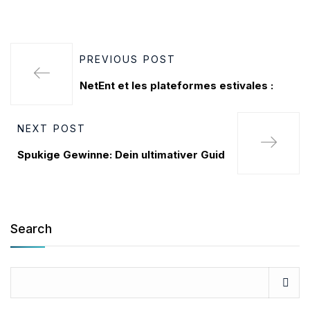
PREVIOUS POST
NetEnt et les plateformes estivales :
NEXT POST
Spukige Gewinne: Dein ultimativer Guid
Search