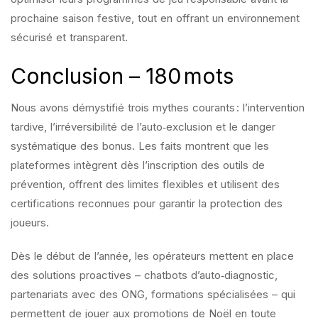
prochaine saison festive, tout en offrant un environnement
sécurisé et transparent.
Conclusion – 180 mots
Nous avons démystifié trois mythes courants : l’intervention
tardive, l’irréversibilité de l’auto‑exclusion et le danger
systématique des bonus. Les faits montrent que les
plateformes intègrent dès l’inscription des outils de
prévention, offrent des limites flexibles et utilisent des
certifications reconnues pour garantir la protection des
joueurs.
Dès le début de l’année, les opérateurs mettent en place
des solutions proactives – chatbots d’auto‑diagnostic,
partenariats avec des ONG, formations spécialisées – qui
permettent de jouer aux promotions de Noël en toute