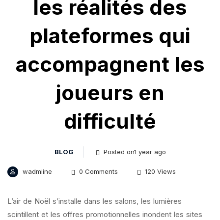
les réalités des
plateformes qui
accompagnent les
joueurs en
difficulté
BLOG
Posted on1 year ago
wadmiine
0 Comments
120 Views
L’air de Noël s’installe dans les salons, les lumières
scintillent et les offres promotionnelles inondent les sites