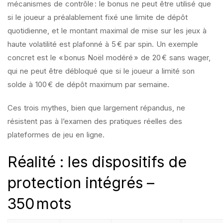
mécanismes de contrôle : le bonus ne peut être utilisé que
si le joueur a préalablement fixé une limite de dépôt
quotidienne, et le montant maximal de mise sur les jeux à
haute volatilité est plafonné à 5 € par spin. Un exemple
concret est le « bonus Noël modéré » de 20 € sans wager,
qui ne peut être débloqué que si le joueur a limité son
solde à 100 € de dépôt maximum par semaine.
Ces trois mythes, bien que largement répandus, ne
résistent pas à l’examen des pratiques réelles des
plateformes de jeu en ligne.
Réalité : les dispositifs de
protection intégrés –
350 mots