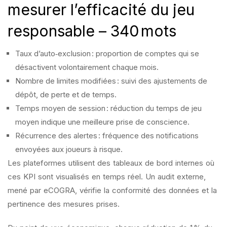
mesurer l’efficacité du jeu
responsable – 340 mots
Taux d’auto‑exclusion : proportion de comptes qui se
désactivent volontairement chaque mois.
Nombre de limites modifiées : suivi des ajustements de
dépôt, de perte et de temps.
Temps moyen de session : réduction du temps de jeu
moyen indique une meilleure prise de conscience.
Récurrence des alertes : fréquence des notifications
envoyées aux joueurs à risque.
Les plateformes utilisent des tableaux de bord internes où
ces KPI sont visualisés en temps réel. Un audit externe,
mené par eCOGRA, vérifie la conformité des données et la
pertinence des mesures prises.