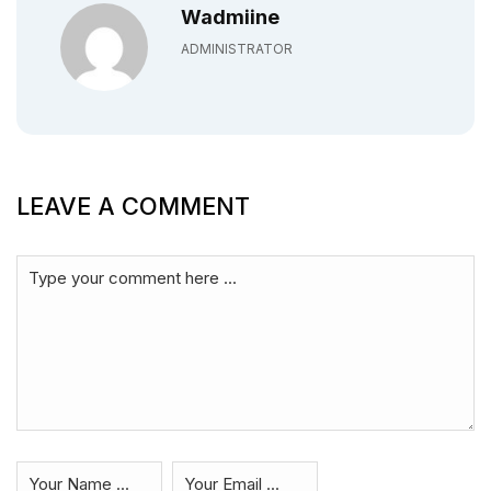
Wadmiine
ADMINISTRATOR
LEAVE A COMMENT