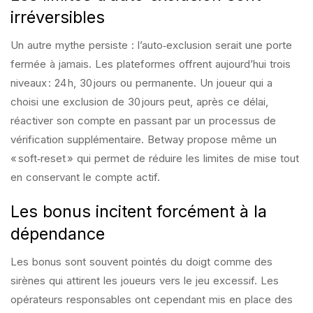
irréversibles
Un autre mythe persiste : l’auto‑exclusion serait une porte
fermée à jamais. Les plateformes offrent aujourd’hui trois
niveaux : 24 h, 30 jours ou permanente. Un joueur qui a
choisi une exclusion de 30 jours peut, après ce délai,
réactiver son compte en passant par un processus de
vérification supplémentaire. Betway propose même un
« soft‑reset » qui permet de réduire les limites de mise tout
en conservant le compte actif.
Les bonus incitent forcément à la
dépendance
Les bonus sont souvent pointés du doigt comme des
sirènes qui attirent les joueurs vers le jeu excessif. Les
opérateurs responsables ont cependant mis en place des