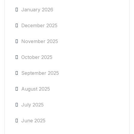
January 2026
December 2025
November 2025
October 2025
September 2025
August 2025
July 2025
June 2025