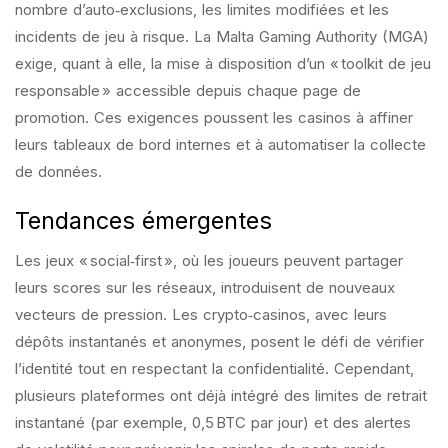
nombre d’auto‑exclusions, les limites modifiées et les
incidents de jeu à risque. La Malta Gaming Authority (MGA)
exige, quant à elle, la mise à disposition d’un « toolkit de jeu
responsable » accessible depuis chaque page de
promotion. Ces exigences poussent les casinos à affiner
leurs tableaux de bord internes et à automatiser la collecte
de données.
Tendances émergentes
Les jeux « social‑first », où les joueurs peuvent partager
leurs scores sur les réseaux, introduisent de nouveaux
vecteurs de pression. Les crypto‑casinos, avec leurs
dépôts instantanés et anonymes, posent le défi de vérifier
l’identité tout en respectant la confidentialité. Cependant,
plusieurs plateformes ont déjà intégré des limites de retrait
instantané (par exemple, 0,5 BTC par jour) et des alertes