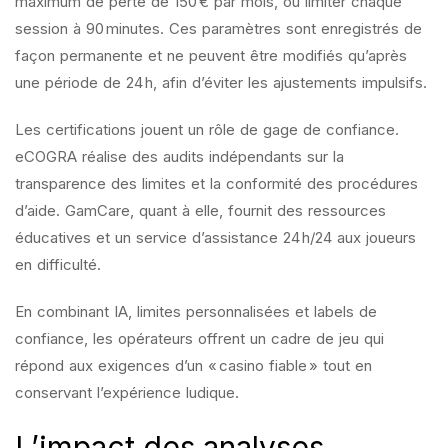
maximum de perte de 150 € par mois, ou limiter chaque
session à 90 minutes. Ces paramètres sont enregistrés de
façon permanente et ne peuvent être modifiés qu’après
une période de 24 h, afin d’éviter les ajustements impulsifs.
Les certifications jouent un rôle de gage de confiance.
eCOGRA réalise des audits indépendants sur la
transparence des limites et la conformité des procédures
d’aide. GamCare, quant à elle, fournit des ressources
éducatives et un service d’assistance 24 h/24 aux joueurs
en difficulté.
En combinant IA, limites personnalisées et labels de
confiance, les opérateurs offrent un cadre de jeu qui
répond aux exigences d’un « casino fiable » tout en
conservant l’expérience ludique.
L’impact des analyses