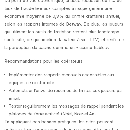
Du point de vue économique, chaque réduction de 1 % du
taux de fraude liée aux comptes à risque génère une
économie moyenne de 0,8 % du chiffre d’affaires annuel,
selon les rapports internes de Betway. De plus, les joueurs
qui utilisent les outils de limitation restent plus longtemps
sur le site, ce qui améliore la valeur à vie (LTV) et renforce
la perception du casino comme un « casino fiable ».
Recommandations pour les opérateurs :
Implémenter des rapports mensuels accessibles aux
équipes de conformité.
Automatiser l’envoi de résumés de limites aux joueurs par
email.
Tester régulièrement les messages de rappel pendant les
périodes de forte activité (Noël, Nouvel An).
En appliquant ces bonnes pratiques, les sites peuvent
optimiser leurs programmes de jeu responsable avant la