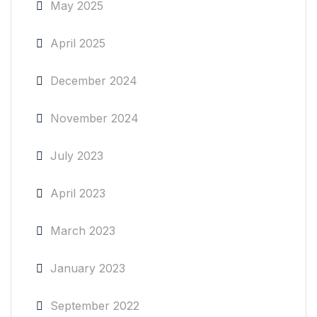
May 2025
April 2025
December 2024
November 2024
July 2023
April 2023
March 2023
January 2023
September 2022