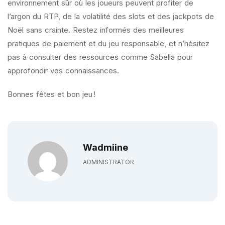
environnement sûr où les joueurs peuvent profiter de
l’argon du RTP, de la volatilité des slots et des jackpots de
Noël sans crainte. Restez informés des meilleures
pratiques de paiement et du jeu responsable, et n’hésitez
pas à consulter des ressources comme Sabella pour
approfondir vos connaissances.
Bonnes fêtes et bon jeu !
Wadmiine
ADMINISTRATOR