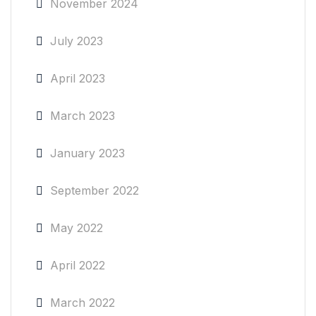
November 2024
July 2023
April 2023
March 2023
January 2023
September 2022
May 2022
April 2022
March 2022