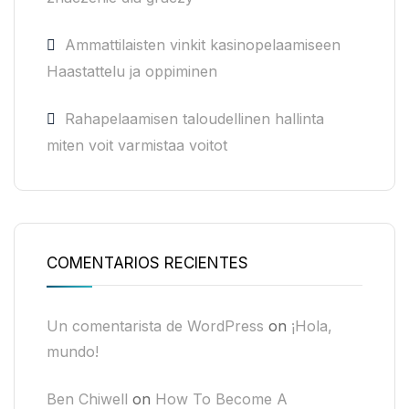
Ammattilaisten vinkit kasinopelaamiseen
Haastattelu ja oppiminen
Rahapelaamisen taloudellinen hallinta
miten voit varmistaa voitot
COMENTARIOS RECIENTES
Un comentarista de WordPress
on
¡Hola,
mundo!
Ben Chiwell
on
How To Become A