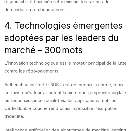
responsabilité financière et diminuant les raisons de
demander un remboursement.
4. Technologies émergentes
adoptées par les leaders du
marché – 300 mots
L’innovation technologique est le moteur principal de la lutte
contre les rétro‑paiements.
Authentification forte : 3DS 2 est désormais la norme, mais
certains opérateurs ajoutent la biométrie (empreinte digitale
ou reconnaissance faciale) via les applications mobiles.
Cette double couche rend quasi impossible l’usurpation
d’identité.
Intelligence artificielle : des algorithmes de machine learning