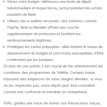
Gérez votre budget : définissez une limite de dépôt
hebdomadaire et respectez‑la, surtout pendant les achats
impulsifs de Noël.
Utilisez des e‑wallets sécurisés : des solutions comme
PayPal, Skrill ou Neteller offrent une couche
supplémentaire de protection et facilitent les
remboursements légitimes.
Privilégiez les cartes prépayées : elles limitent le risque de
dépassement de budget et sont moins susceptibles d’être
contestées par les banques.
En plus de ces points, il est crucial de lire attentivement les
conditions des programmes de fidélité. Certains bonus
imposent des exigences de mise (wager) élevées ; si vous
ne les respectez pas, votre dépôt peut être considéré
comme non conforme et entraîner un chargeback.
Enfin, gardez une trace de toutes vos transactions (reçus,