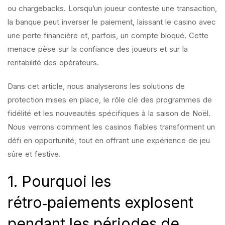
ou chargebacks. Lorsqu’un joueur conteste une transaction,
la banque peut inverser le paiement, laissant le casino avec
une perte financière et, parfois, un compte bloqué. Cette
menace pèse sur la confiance des joueurs et sur la
rentabilité des opérateurs.
Dans cet article, nous analyserons les solutions de
protection mises en place, le rôle clé des programmes de
fidélité et les nouveautés spécifiques à la saison de Noël.
Nous verrons comment les casinos fiables transforment un
défi en opportunité, tout en offrant une expérience de jeu
sûre et festive.
1. Pourquoi les
rétro‑paiements explosent
pendant les périodes de