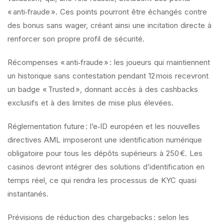
« anti‑fraude ». Ces points pourront être échangés contre
des bonus sans wager, créant ainsi une incitation directe à
renforcer son propre profil de sécurité.
Récompenses « anti‑fraude » : les joueurs qui maintiennent
un historique sans contestation pendant 12 mois recevront
un badge « Trusted », donnant accès à des cashbacks
exclusifs et à des limites de mise plus élevées.
Réglementation future : l’e‑ID européen et les nouvelles
directives AML imposeront une identification numérique
obligatoire pour tous les dépôts supérieurs à 250 €. Les
casinos devront intégrer des solutions d’identification en
temps réel, ce qui rendra les processus de KYC quasi
instantanés.
Prévisions de réduction des chargebacks : selon les