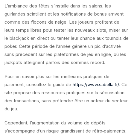
L’ambiance des fêtes s’installe dans les salons, les
guirlandes scintillent et les notifications de bonus arrivent
comme des flocons de neige. Les joueurs profitent de
leurs temps libres pour tester les nouveaux slots, miser sur
le blackjack en direct ou tenter leur chance aux tournois de
poker. Cette période de l’année génère un pic d’activité
sans précédent sur les plateformes de jeu en ligne, où les
jackpots atteignent parfois des sommes record.
Pour en savoir plus sur les meilleures pratiques de
paiement, consultez le guide de
https://www.sabella.fr/
. Ce
site propose des ressources pratiques sur la sécurisation
des transactions, sans prétendre être un acteur du secteur
du jeu.
Cependant, l’augmentation du volume de dépôts
s’accompagne d’un risque grandissant de rétro‑paiements,