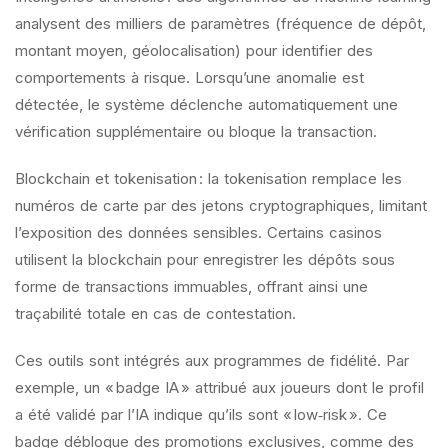
analysent des milliers de paramètres (fréquence de dépôt,
montant moyen, géolocalisation) pour identifier des
comportements à risque. Lorsqu’une anomalie est
détectée, le système déclenche automatiquement une
vérification supplémentaire ou bloque la transaction.
Blockchain et tokenisation : la tokenisation remplace les
numéros de carte par des jetons cryptographiques, limitant
l’exposition des données sensibles. Certains casinos
utilisent la blockchain pour enregistrer les dépôts sous
forme de transactions immuables, offrant ainsi une
traçabilité totale en cas de contestation.
Ces outils sont intégrés aux programmes de fidélité. Par
exemple, un « badge IA » attribué aux joueurs dont le profil
a été validé par l’IA indique qu’ils sont « low‑risk ». Ce
badge débloque des promotions exclusives, comme des