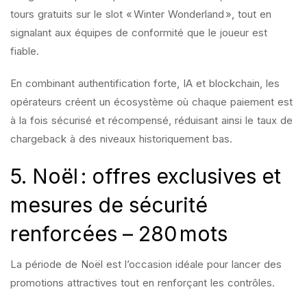
tours gratuits sur le slot « Winter Wonderland », tout en
signalant aux équipes de conformité que le joueur est
fiable.
En combinant authentification forte, IA et blockchain, les
opérateurs créent un écosystème où chaque paiement est
à la fois sécurisé et récompensé, réduisant ainsi le taux de
chargeback à des niveaux historiquement bas.
5. Noël : offres exclusives et
mesures de sécurité
renforcées – 280 mots
La période de Noël est l’occasion idéale pour lancer des
promotions attractives tout en renforçant les contrôles.