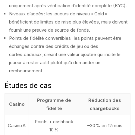
uniquement après vérification d’identité complète (KYC).
Niveaux d’accès : les joueurs de niveau « Gold »
bénéficient de limites de mise plus élevées, mais doivent
fournir une preuve de source de fonds.
Points de fidélité convertibles : les points peuvent être
échangés contre des crédits de jeu ou des
cartes‑cadeaux, créant une valeur ajoutée qui incite le
joueur à rester actif plutôt qu’à demander un
remboursement.
Études de cas
Programme de
Réduction des
Casino
fidélité
chargebacks
Points + cashback
Casino A
–30 % en 12 mois
10 %