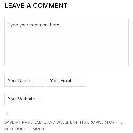
LEAVE A COMMENT
SAVE MY NAME, EMAIL, AND WEBSITE IN THIS BROWSER FOR THE
NEXT TIME I COMMENT.