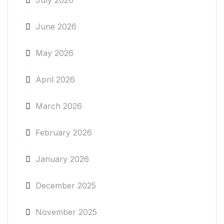
July 2026
June 2026
May 2026
April 2026
March 2026
February 2026
January 2026
December 2025
November 2025