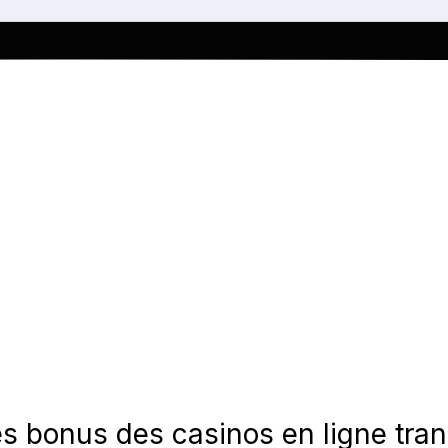
 bonus des casinos en ligne tran