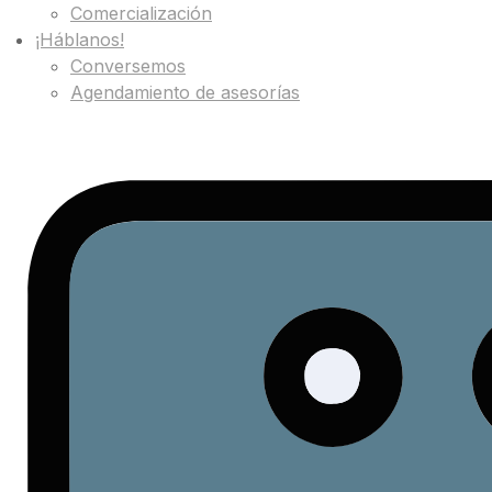
Comercialización
¡Háblanos!
Conversemos
Agendamiento de asesorías