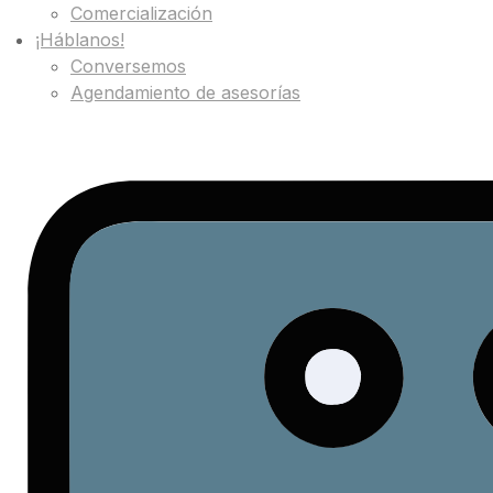
Comercialización
¡Háblanos!
Conversemos
Agendamiento de asesorías