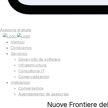
Asesoría gratuita
¡Vamos!
Conócenos
Servicios
Desarrollo de software
Infraestructura
Consultoría IT
Comercialización
¡Háblanos!
Conversemos
Agendamiento de asesorías
Nuove Frontiere de