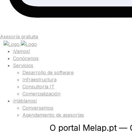
Asesoría gratuita
¡Vamos!
Conócenos
Servicios
Desarrollo de software
Infraestructura
Consultoría IT
Comercialización
¡Háblanos!
Conversemos
Agendamiento de asesorías
O portal Melap.pt — 