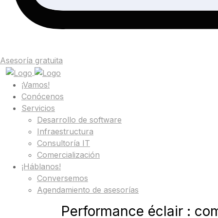
Asesoría gratuita
¡Vamos!
Conócenos
Servicios
Desarrollo de software
Infraestructura
Consultoría IT
Comercialización
¡Háblanos!
Conversemos
Agendamiento de asesorías
Performance éclair : co