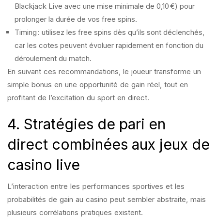
Blackjack Live avec une mise minimale de 0,10 €) pour
prolonger la durée de vos free spins.
Timing : utilisez les free spins dès qu’ils sont déclenchés,
car les cotes peuvent évoluer rapidement en fonction du
déroulement du match.
En suivant ces recommandations, le joueur transforme un
simple bonus en une opportunité de gain réel, tout en
profitant de l’excitation du sport en direct.
4. Stratégies de pari en
direct combinées aux jeux de
casino live
L’interaction entre les performances sportives et les
probabilités de gain au casino peut sembler abstraite, mais
plusieurs corrélations pratiques existent.