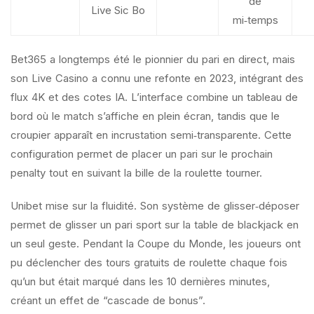
de
Live Sic Bo
mi‑temps
Bet365 a longtemps été le pionnier du pari en direct, mais
son Live Casino a connu une refonte en 2023, intégrant des
flux 4K et des cotes IA. L’interface combine un tableau de
bord où le match s’affiche en plein écran, tandis que le
croupier apparaît en incrustation semi‑transparente. Cette
configuration permet de placer un pari sur le prochain
penalty tout en suivant la bille de la roulette tourner.
Unibet mise sur la fluidité. Son système de glisser‑déposer
permet de glisser un pari sport sur la table de blackjack en
un seul geste. Pendant la Coupe du Monde, les joueurs ont
pu déclencher des tours gratuits de roulette chaque fois
qu’un but était marqué dans les 10 dernières minutes,
créant un effet de “cascade de bonus”.