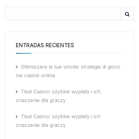
ENTRADAS RECIENTES
Ottimizzare le tue vincite: strategie di gioco
nei casinò online
Tikal Casino: szybkie wypłaty i ich
znaczenie dla graczy
Tikal Casino: szybkie wypłaty i ich
znaczenie dla graczy