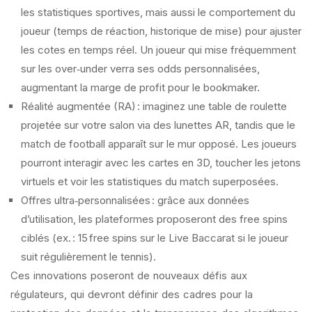
les statistiques sportives, mais aussi le comportement du
joueur (temps de réaction, historique de mise) pour ajuster
les cotes en temps réel. Un joueur qui mise fréquemment
sur les over‑under verra ses odds personnalisées,
augmentant la marge de profit pour le bookmaker.
Réalité augmentée (RA) : imaginez une table de roulette
projetée sur votre salon via des lunettes AR, tandis que le
match de football apparaît sur le mur opposé. Les joueurs
pourront interagir avec les cartes en 3D, toucher les jetons
virtuels et voir les statistiques du match superposées.
Offres ultra‑personnalisées : grâce aux données
d’utilisation, les plateformes proposeront des free spins
ciblés (ex. : 15 free spins sur le Live Baccarat si le joueur
suit régulièrement le tennis).
Ces innovations poseront de nouveaux défis aux
régulateurs, qui devront définir des cadres pour la