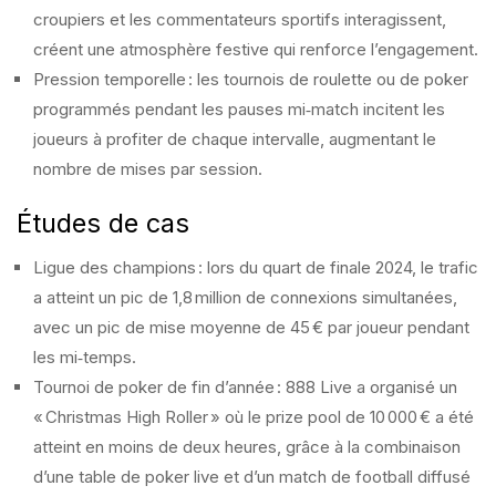
croupiers et les commentateurs sportifs interagissent,
créent une atmosphère festive qui renforce l’engagement.
Pression temporelle : les tournois de roulette ou de poker
programmés pendant les pauses mi‑match incitent les
joueurs à profiter de chaque intervalle, augmentant le
nombre de mises par session.
Études de cas
Ligue des champions : lors du quart de finale 2024, le trafic
a atteint un pic de 1,8 million de connexions simultanées,
avec un pic de mise moyenne de 45 € par joueur pendant
les mi‑temps.
Tournoi de poker de fin d’année : 888 Live a organisé un
« Christmas High Roller » où le prize pool de 10 000 € a été
atteint en moins de deux heures, grâce à la combinaison
d’une table de poker live et d’un match de football diffusé