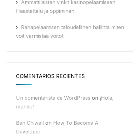
Ammattilaisten vinkit kasinopelaamiseen
Haastattelu ja oppiminen
Rahapelaamisen taloudellinen hallinta miten
voit varmistaa voitot
COMENTARIOS RECIENTES
Un comentarista de WordPress
on
¡Hola,
mundo!
Ben Chiwell
on
How To Become A
Developer