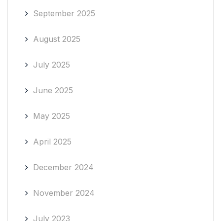
September 2025
August 2025
July 2025
June 2025
May 2025
April 2025
December 2024
November 2024
July 2023