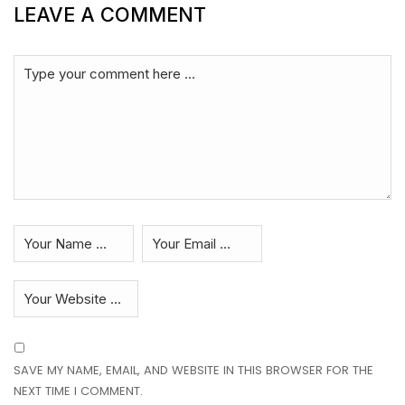
LEAVE A COMMENT
SAVE MY NAME, EMAIL, AND WEBSITE IN THIS BROWSER FOR THE
NEXT TIME I COMMENT.