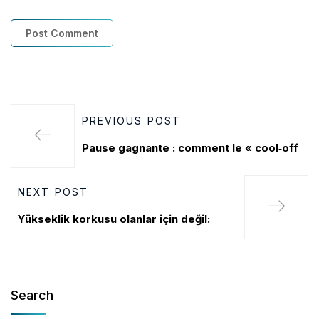
PREVIOUS POST
Pause gagnante : comment le « cool‑off
NEXT POST
Yükseklik korkusu olanlar için değil:
Search