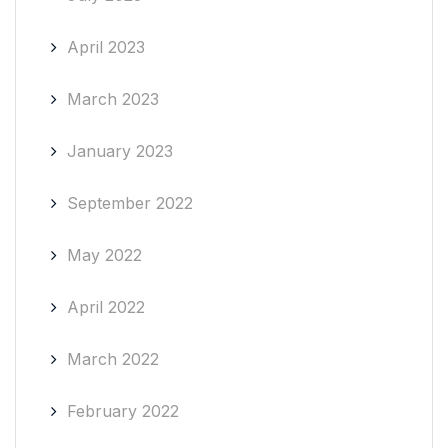
April 2023
March 2023
January 2023
September 2022
May 2022
April 2022
March 2022
February 2022