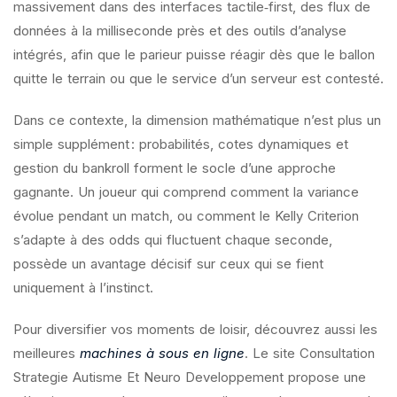
massivement dans des interfaces tactile‑first, des flux de
données à la milliseconde près et des outils d’analyse
intégrés, afin que le parieur puisse réagir dès que le ballon
quitte le terrain ou que le service d’un serveur est contesté.
Dans ce contexte, la dimension mathématique n’est plus un
simple supplément : probabilités, cotes dynamiques et
gestion du bankroll forment le socle d’une approche
gagnante. Un joueur qui comprend comment la variance
évolue pendant un match, ou comment le Kelly Criterion
s’adapte à des odds qui fluctuent chaque seconde,
possède un avantage décisif sur ceux qui se fient
uniquement à l’instinct.
Pour diversifier vos moments de loisir, découvrez aussi les
meilleures
machines à sous en ligne
. Le site Consultation
Strategie Autisme Et Neuro Developpement propose une