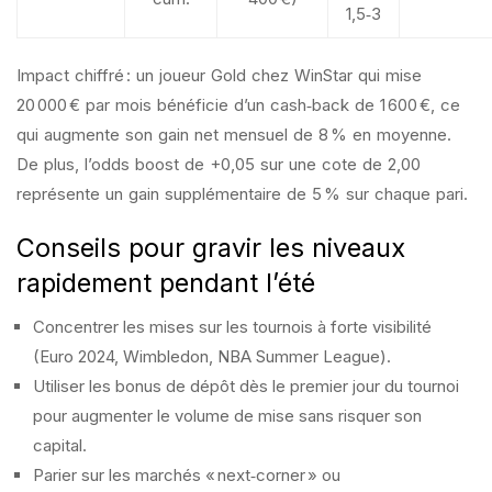
1,5‑3
Impact chiffré : un joueur Gold chez WinStar qui mise
20 000 € par mois bénéficie d’un cash‑back de 1 600 €, ce
qui augmente son gain net mensuel de 8 % en moyenne.
De plus, l’odds boost de +0,05 sur une cote de 2,00
représente un gain supplémentaire de 5 % sur chaque pari.
Conseils pour gravir les niveaux
rapidement pendant l’été
Concentrer les mises sur les tournois à forte visibilité
(Euro 2024, Wimbledon, NBA Summer League).
Utiliser les bonus de dépôt dès le premier jour du tournoi
pour augmenter le volume de mise sans risquer son
capital.
Parier sur les marchés « next‑corner » ou