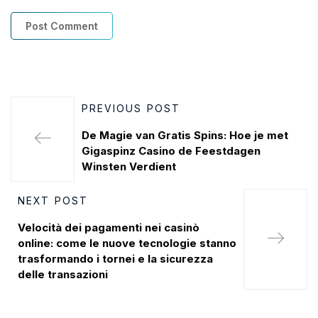
PREVIOUS POST
De Magie van Gratis Spins: Hoe je met
Gigaspinz Casino de Feestdagen
Winsten Verdient
NEXT POST
Velocità dei pagamenti nei casinò
online: come le nuove tecnologie stanno
trasformando i tornei e la sicurezza
delle transazioni