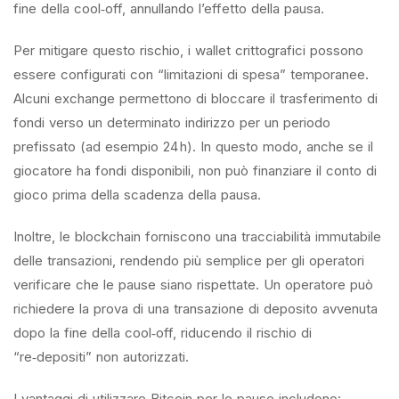
fine della cool‑off, annullando l’effetto della pausa.
Per mitigare questo rischio, i wallet crittografici possono
essere configurati con “limitazioni di spesa” temporanee.
Alcuni exchange permettono di bloccare il trasferimento di
fondi verso un determinato indirizzo per un periodo
prefissato (ad esempio 24 h). In questo modo, anche se il
giocatore ha fondi disponibili, non può finanziare il conto di
gioco prima della scadenza della pausa.
Inoltre, le blockchain forniscono una tracciabilità immutabile
delle transazioni, rendendo più semplice per gli operatori
verificare che le pause siano rispettate. Un operatore può
richiedere la prova di una transazione di deposito avvenuta
dopo la fine della cool‑off, riducendo il rischio di
“re‑depositi” non autorizzati.
I vantaggi di utilizzare Bitcoin per le pause includono: