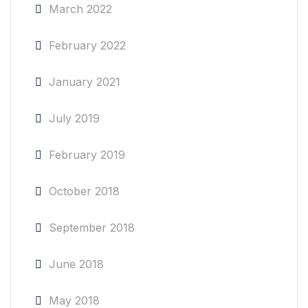
March 2022
February 2022
January 2021
July 2019
February 2019
October 2018
September 2018
June 2018
May 2018