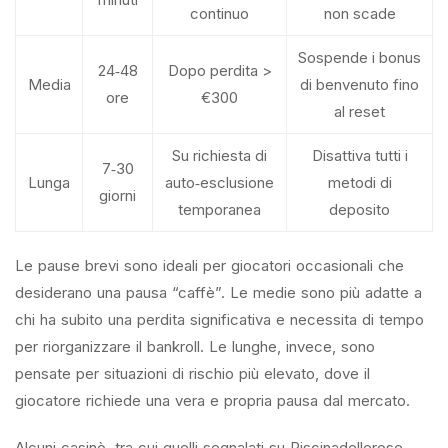
continuo
non scade
Sospende i bonus
24‑48
Dopo perdita >
Media
di benvenuto fino
ore
€300
al reset
Su richiesta di
Disattiva tutti i
7‑30
Lunga
auto‑esclusione
metodi di
giorni
temporanea
deposito
Le pause brevi sono ideali per giocatori occasionali che
desiderano una pausa “caffè”. Le medie sono più adatte a
chi ha subito una perdita significativa e necessita di tempo
per riorganizzare il bankroll. Le lunghe, invece, sono
pensate per situazioni di rischio più elevato, dove il
giocatore richiede una vera e propria pausa dal mercato.
Alcuni casinò, tra cui quelli segnalati su Piscinadellerose,