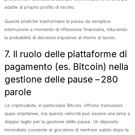
adatte al proprio profilo di rischio.
Queste pratiche trasformano la pausa da semplice
interruzione a momento di riflessione finanziaria, riducendo
la probabilità di decisioni impulsive al ritorno al tavolo.
7. Il ruolo delle piattaforme di
pagamento (es. Bitcoin) nella
gestione delle pause – 280
parole
Le criptovalute, in particolare Bitcoin, offrono transazioni
quasi istantanee, ma questa velocità può essere una lama a
doppio taglio per la gestione delle pause. Un deposito
immediato consente al giocatore di rientrare subito dopo la