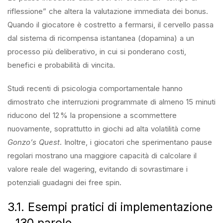
riflessione” che altera la valutazione immediata dei bonus.
Quando il giocatore è costretto a fermarsi, il cervello passa
dal sistema di ricompensa istantanea (dopamina) a un
processo più deliberativo, in cui si ponderano costi,
benefici e probabilità di vincita.
Studi recenti di psicologia comportamentale hanno
dimostrato che interruzioni programmate di almeno 15 minuti
riducono del 12 % la propensione a scommettere
nuovamente, soprattutto in giochi ad alta volatilità come
Gonzo’s Quest
. Inoltre, i giocatori che sperimentano pause
regolari mostrano una maggiore capacità di calcolare il
valore reale del wagering, evitando di sovrastimare i
potenziali guadagni dei free spin.
3.1. Esempi pratici di implementazione
– 130 parole