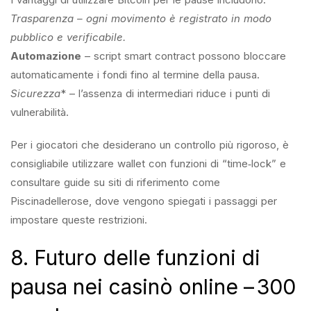
Trasparenza
– ogni movimento è registrato in modo
pubblico e verificabile.
Automazione
– script smart contract possono bloccare
automaticamente i fondi fino al termine della pausa.
Sicurezza
* – l’assenza di intermediari riduce i punti di
vulnerabilità.
Per i giocatori che desiderano un controllo più rigoroso, è
consigliabile utilizzare wallet con funzioni di “time‑lock” e
consultare guide su siti di riferimento come
Piscinadellerose, dove vengono spiegati i passaggi per
impostare queste restrizioni.
8. Futuro delle funzioni di
pausa nei casinò online – 300