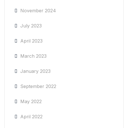
November 2024
July 2023
April 2023
March 2023
January 2023
September 2022
May 2022
April 2022