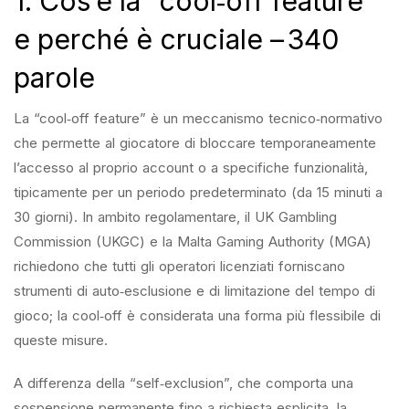
1. Cos’è la “cool‑off feature”
e perché è cruciale – 340
parole
La “cool‑off feature” è un meccanismo tecnico‑normativo
che permette al giocatore di bloccare temporaneamente
l’accesso al proprio account o a specifiche funzionalità,
tipicamente per un periodo predeterminato (da 15 minuti a
30 giorni). In ambito regolamentare, il UK Gambling
Commission (UKGC) e la Malta Gaming Authority (MGA)
richiedono che tutti gli operatori licenziati forniscano
strumenti di auto‑esclusione e di limitazione del tempo di
gioco; la cool‑off è considerata una forma più flessibile di
queste misure.
A differenza della “self‑exclusion”, che comporta una
sospensione permanente fino a richiesta esplicita, la