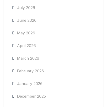
July 2026
June 2026
May 2026
April 2026
March 2026
February 2026
January 2026
December 2025