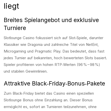
liegt
Breites Spielangebot und exklusive
Turniere
Slotlounge Casino fokussiert sich auf Slot‑Spiele, darunter
Klassiker wie Dragonia und zahlreiche Titel von NetEnt,
Microgaming und Pragmatic Play. Das bedeutet, dass fast
jedes Turnier auf bekannten, hoch bewerteten Slots basiert.
Spieler profitieren von hohen RTP‑Werten (96 % – 98 %)
und stabilen Gewinnlinien.
Attraktive Black‑Friday‑Bonus‑Pakete
Zum Black‑Friday bietet das Casino einen speziellen
Slotlounge Bonus ohne Einzahlung an. Dieser Bonus
ermöglicht es, sofort an Turnieren teilzunehmen, ohne