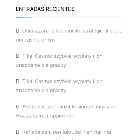
ENTRADAS RECIENTES
Ottimizzare le tue vincite: strategie di gioco
nei casinò online
Tikal Casino: szybkie wypłaty i ich
znaczenie dla graczy
Tikal Casino: szybkie wypłaty i ich
znaczenie dla graczy
Ammattilaisten vinkit kasinopelaamiseen
Haastattelu ja oppiminen
Rahapelaamisen taloudellinen hallinta