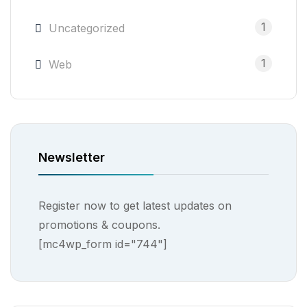
1
Uncategorized
1
Web
Newsletter
Register now to get latest updates on
promotions & coupons.
[mc4wp_form id="744"]