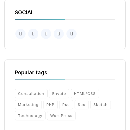
SOCIAL
Popular tags
Consultation
Envato
HTML/CSS
Marketing
PHP
Psd
Seo
Sketch
Technology
WordPress