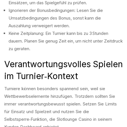
Einsätzen, um das Spielgefühl zu prüfen.
Ignorieren der Bonusbedingungen: Lesen Sie die
Umsatzbedingungen des Bonus, sonst kann die
Auszahlung verweigert werden.
Keine Zeitplanung: Ein Turnier kann bis zu 3 Stunden
dauern. Planen Sie genug Zeit ein, um nicht unter Zeitdruck
zu geraten.
Verantwortungsvolles Spielen
im Turnier‑Kontext
Turniere können besonders spannend sein, weil sie
Wettbewerbselemente hinzufügen. Trotzdem sollten Sie
immer verantwortungsbewusst spielen. Setzen Sie Limits
für Einsatz und Spielzeit und nutzen Sie die
Selbstsperre‑Funktion, die Slotlounge Casino in seinem
Kunden‑Dashboard anbietet.