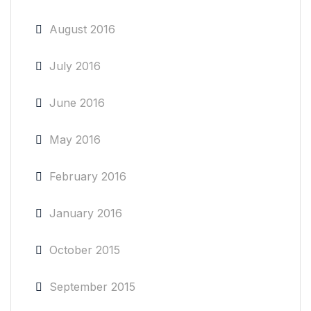
August 2016
July 2016
June 2016
May 2016
February 2016
January 2016
October 2015
September 2015