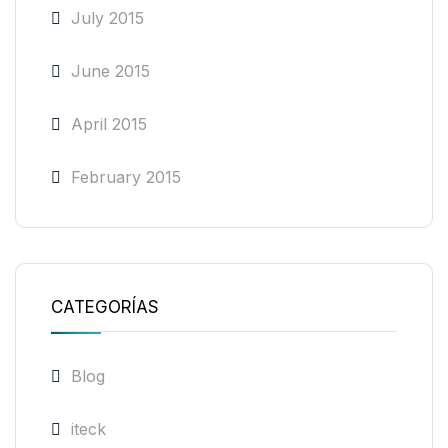
July 2015
June 2015
April 2015
February 2015
CATEGORÍAS
Blog
iteck