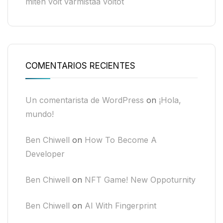
miten voit varmistaa voitot
COMENTARIOS RECIENTES
Un comentarista de WordPress
on
¡Hola,
mundo!
Ben Chiwell
on
How To Become A
Developer
Ben Chiwell
on
NFT Game! New Oppoturnity
Ben Chiwell
on
AI With Fingerprint