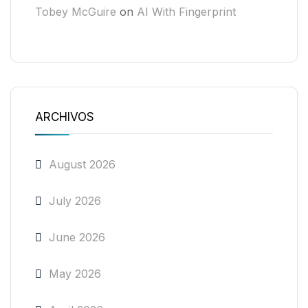
Tobey McGuire
on
AI With Fingerprint
ARCHIVOS
August 2026
July 2026
June 2026
May 2026