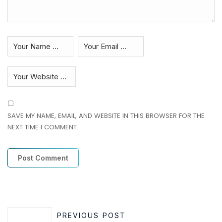
SAVE MY NAME, EMAIL, AND WEBSITE IN THIS BROWSER FOR THE
NEXT TIME I COMMENT.
PREVIOUS POST