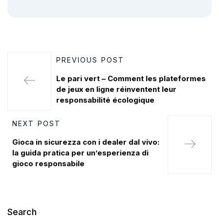
PREVIOUS POST
Le pari vert – Comment les plateformes
de jeux en ligne réinventent leur
responsabilité écologique
NEXT POST
Gioca in sicurezza con i dealer dal vivo:
la guida pratica per un’esperienza di
gioco responsabile
Search