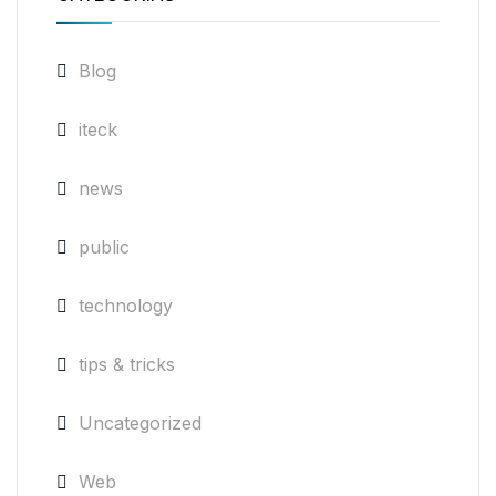
Blog
iteck
news
public
technology
tips & tricks
Uncategorized
Web