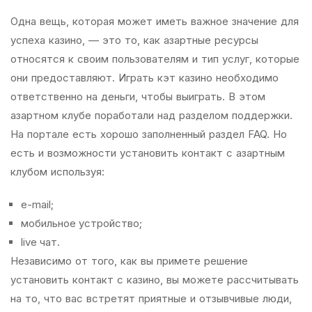
Одна вещь, которая может иметь важное значение для
успеха казино, — это то, как азартные ресурсы
относятся к своим пользователям и тип услуг, которые
они предоставляют. Играть кэт казино необходимо
ответственно на деньги, чтобы выиграть. В этом
азартном клубе поработали над разделом поддержки.
На портале есть хорошо заполненный раздел FAQ. Но
есть и возможности установить контакт с азартным
клубом используя:
e-mail;
мобильное устройство;
live чат.
Независимо от того, как вы примете решение
установить контакт с казино, вы можете рассчитывать
на то, что вас встретят приятные и отзывчивые люди,