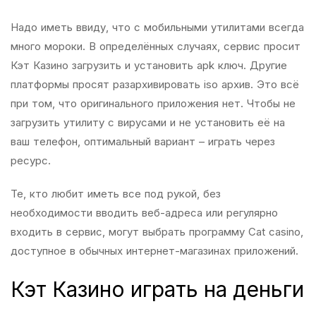
Надо иметь ввиду, что с мобильными утилитами всегда
много мороки. В определённых случаях, сервис просит
Кэт Казино загрузить и установить apk ключ. Другие
платформы просят разархивировать iso архив. Это всё
при том, что оригинального приложения нет. Чтобы не
загрузить утилиту с вирусами и не установить её на
ваш телефон, оптимальный вариант – играть через
ресурс.
Те, кто любит иметь все под рукой, без
необходимости вводить веб-адреса или регулярно
входить в сервис, могут выбрать программу Cat casino,
доступное в обычных интернет-магазинах приложений.
Кэт Казино играть на деньги