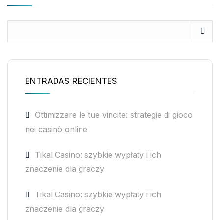
ENTRADAS RECIENTES
Ottimizzare le tue vincite: strategie di gioco
nei casinò online
Tikal Casino: szybkie wypłaty i ich
znaczenie dla graczy
Tikal Casino: szybkie wypłaty i ich
znaczenie dla graczy