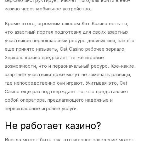
зеркало инструктирует насчёт того, как войти в веб-
казино через мобильное устройство.
Кроме этого, огромным плюсом Кэт Казино есть то,
что азартный портал подготовил для своих азартных
участников первоклассный ресурс двойник или, как его
еще принято называть, Cat Casino рабочее зеркало.
Зеркало казино предлагает те же игровые
возможности, что и первоначальный ресурс. Кое-какие
азартные участники даже могут не замечать разницы,
где непосредственно они играют. Учитывая это, Cat
Casino еще раз подтверждает то, что представляет
собой оператора, предлагающего надежные и
первоклассные игровые услуги.
Не работает казино?
Иногда может быть так, что игровое заведение может