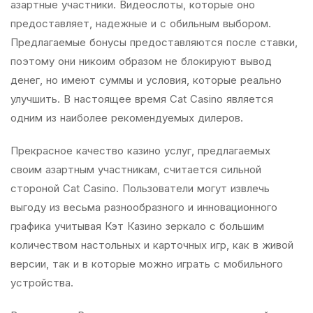
азартные участники. Видеослоты, которые оно
предоставляет, надежные и с обильным выбором.
Предлагаемые бонусы предоставляются после ставки,
поэтому они никоим образом не блокируют вывод
денег, но имеют суммы и условия, которые реально
улучшить. В настоящее время Cat Casino является
одним из наиболее рекомендуемых дилеров.
Прекрасное качество казино услуг, предлагаемых
своим азартным участникам, считается сильной
стороной Cat Casino. Пользователи могут извлечь
выгоду из весьма разнообразного и инновационного
графика учитывая Кэт Казино зеркало с большим
количеством настольных и карточных игр, как в живой
версии, так и в которые можно играть с мобильного
устройства.