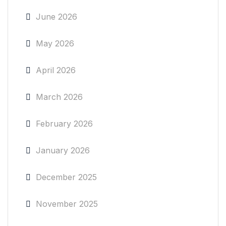
June 2026
May 2026
April 2026
March 2026
February 2026
January 2026
December 2025
November 2025