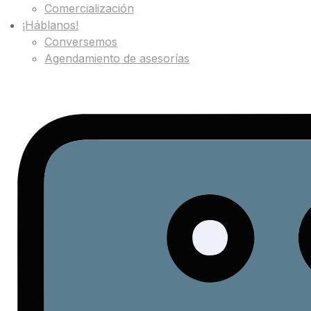
Comercialización
¡Háblanos!
Conversemos
Agendamiento de asesorías