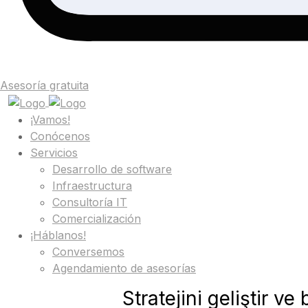
Asesoría gratuita
¡Vamos!
Conócenos
Servicios
Desarrollo de software
Infraestructura
Consultoría IT
Comercialización
¡Háblanos!
Conversemos
Agendamiento de asesorías
Stratejini geliştir 