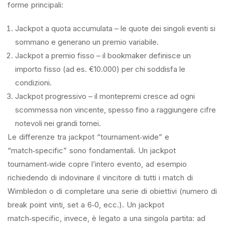
forme principali:
Jackpot a quota accumulata – le quote dei singoli eventi si
sommano e generano un premio variabile.
Jackpot a premio fisso – il bookmaker definisce un
importo fisso (ad es. €10.000) per chi soddisfa le
condizioni.
Jackpot progressivo – il montepremi cresce ad ogni
scommessa non vincente, spesso fino a raggiungere cifre
notevoli nei grandi tornei.
Le differenze tra jackpot “tournament‑wide” e
“match‑specific” sono fondamentali. Un jackpot
tournament‑wide copre l’intero evento, ad esempio
richiedendo di indovinare il vincitore di tutti i match di
Wimbledon o di completare una serie di obiettivi (numero di
break point vinti, set a 6‑0, ecc.). Un jackpot
match‑specific, invece, è legato a una singola partita: ad