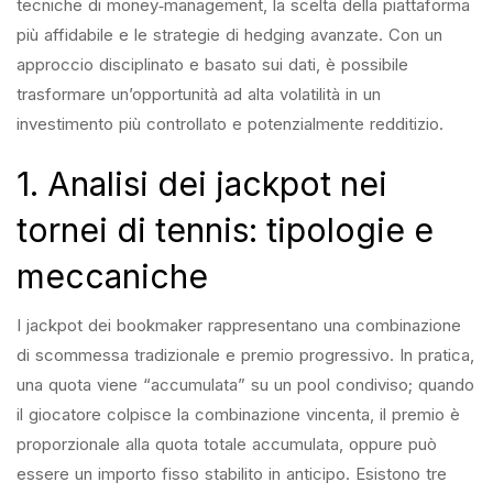
tecniche di money‑management, la scelta della piattaforma
più affidabile e le strategie di hedging avanzate. Con un
approccio disciplinato e basato sui dati, è possibile
trasformare un’opportunità ad alta volatilità in un
investimento più controllato e potenzialmente redditizio.
1. Analisi dei jackpot nei
tornei di tennis: tipologie e
meccaniche
I jackpot dei bookmaker rappresentano una combinazione
di scommessa tradizionale e premio progressivo. In pratica,
una quota viene “accumulata” su un pool condiviso; quando
il giocatore colpisce la combinazione vincenta, il premio è
proporzionale alla quota totale accumulata, oppure può
essere un importo fisso stabilito in anticipo. Esistono tre