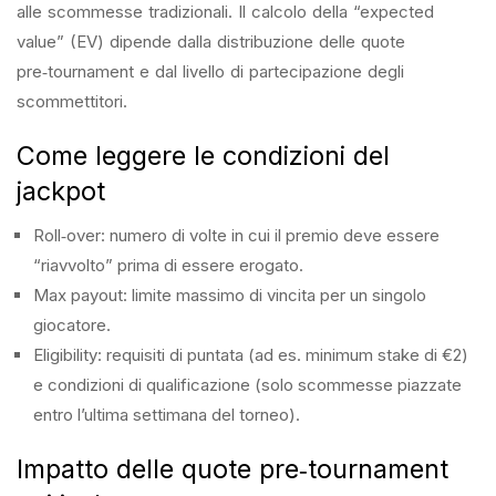
alle scommesse tradizionali. Il calcolo della “expected
value” (EV) dipende dalla distribuzione delle quote
pre‑tournament e dal livello di partecipazione degli
scommettitori.
Come leggere le condizioni del
jackpot
Roll‑over: numero di volte in cui il premio deve essere
“riavvolto” prima di essere erogato.
Max payout: limite massimo di vincita per un singolo
giocatore.
Eligibility: requisiti di puntata (ad es. minimum stake di €2)
e condizioni di qualificazione (solo scommesse piazzate
entro l’ultima settimana del torneo).
Impatto delle quote pre‑tournament