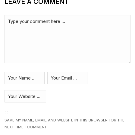
LEAVE A COMMENT
SAVE MY NAME, EMAIL, AND WEBSITE IN THIS BROWSER FOR THE
NEXT TIME I COMMENT.