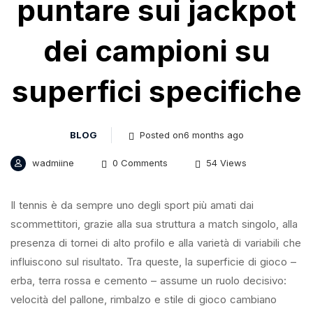
puntare sui jackpot
dei campioni su
superfici specifiche
BLOG
Posted on6 months ago
wadmiine
0 Comments
54 Views
Il tennis è da sempre uno degli sport più amati dai
scommettitori, grazie alla sua struttura a match singolo, alla
presenza di tornei di alto profilo e alla varietà di variabili che
influiscono sul risultato. Tra queste, la superficie di gioco –
erba, terra rossa e cemento – assume un ruolo decisivo:
velocità del pallone, rimbalzo e stile di gioco cambiano