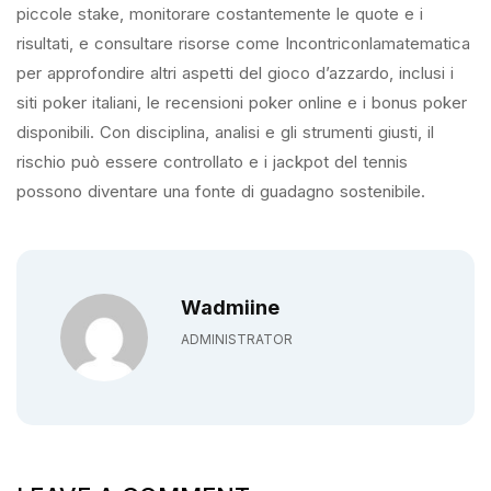
piccole stake, monitorare costantemente le quote e i
risultati, e consultare risorse come Incontriconlamatematica
per approfondire altri aspetti del gioco d’azzardo, inclusi i
siti poker italiani, le recensioni poker online e i bonus poker
disponibili. Con disciplina, analisi e gli strumenti giusti, il
rischio può essere controllato e i jackpot del tennis
possono diventare una fonte di guadagno sostenibile.
Wadmiine
ADMINISTRATOR