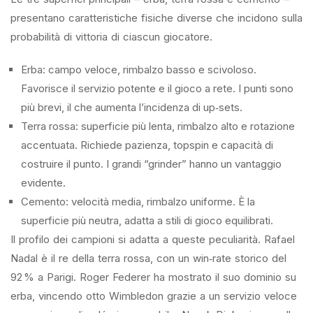
presentano caratteristiche fisiche diverse che incidono sulla
probabilità di vittoria di ciascun giocatore.
Erba: campo veloce, rimbalzo basso e scivoloso.
Favorisce il servizio potente e il gioco a rete. I punti sono
più brevi, il che aumenta l’incidenza di up‑sets.
Terra rossa: superficie più lenta, rimbalzo alto e rotazione
accentuata. Richiede pazienza, topspin e capacità di
costruire il punto. I grandi “grinder” hanno un vantaggio
evidente.
Cemento: velocità media, rimbalzo uniforme. È la
superficie più neutra, adatta a stili di gioco equilibrati.
Il profilo dei campioni si adatta a queste peculiarità. Rafael
Nadal è il re della terra rossa, con un win‑rate storico del
92 % a Parigi. Roger Federer ha mostrato il suo dominio su
erba, vincendo otto Wimbledon grazie a un servizio veloce