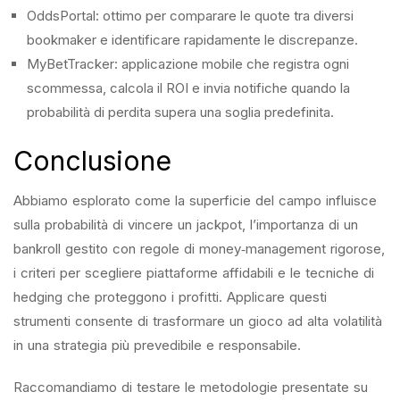
OddsPortal: ottimo per comparare le quote tra diversi
bookmaker e identificare rapidamente le discrepanze.
MyBetTracker: applicazione mobile che registra ogni
scommessa, calcola il ROI e invia notifiche quando la
probabilità di perdita supera una soglia predefinita.
Conclusione
Abbiamo esplorato come la superficie del campo influisce
sulla probabilità di vincere un jackpot, l’importanza di un
bankroll gestito con regole di money‑management rigorose,
i criteri per scegliere piattaforme affidabili e le tecniche di
hedging che proteggono i profitti. Applicare questi
strumenti consente di trasformare un gioco ad alta volatilità
in una strategia più prevedibile e responsabile.
Raccomandiamo di testare le metodologie presentate su