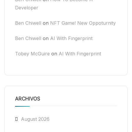
Developer
Ben Chiwell
on
NFT Game! New Oppoturnity
Ben Chiwell
on
AI With Fingerprint
Tobey McGuire
on
AI With Fingerprint
ARCHIVOS
August 2026