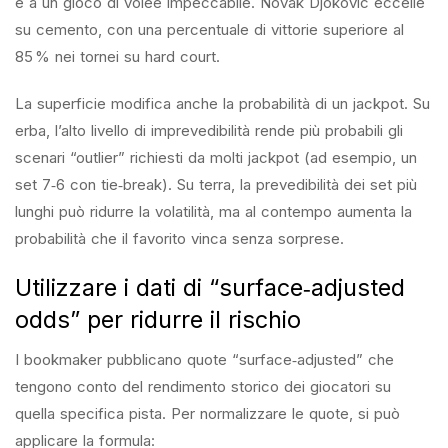
e a un gioco di volée impeccabile. Novak Djokovic eccelle
su cemento, con una percentuale di vittorie superiore al
85 % nei tornei su hard court.
La superficie modifica anche la probabilità di un jackpot. Su
erba, l’alto livello di imprevedibilità rende più probabili gli
scenari “outlier” richiesti da molti jackpot (ad esempio, un
set 7‑6 con tie‑break). Su terra, la prevedibilità dei set più
lunghi può ridurre la volatilità, ma al contempo aumenta la
probabilità che il favorito vinca senza sorprese.
Utilizzare i dati di “surface‑adjusted
odds” per ridurre il rischio
I bookmaker pubblicano quote “surface‑adjusted” che
tengono conto del rendimento storico dei giocatori su
quella specifica pista. Per normalizzare le quote, si può
applicare la formula: