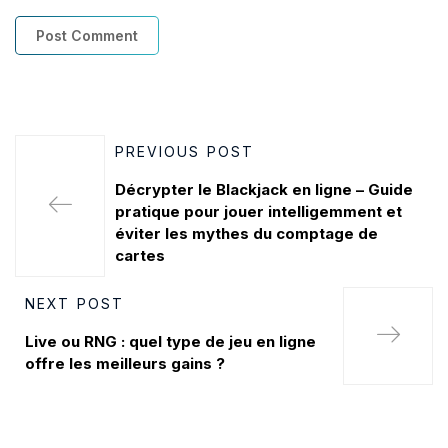
PREVIOUS POST
Décrypter le Blackjack en ligne – Guide
pratique pour jouer intelligemment et
éviter les mythes du comptage de
cartes
NEXT POST
Live ou RNG : quel type de jeu en ligne
offre les meilleurs gains ?