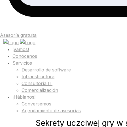
Asesoría gratuita
¡Vamos!
Conócenos
Servicios
Desarrollo de software
Infraestructura
Consultoría IT
Comercialización
¡Háblanos!
Conversemos
Agendamiento de asesorías
Sekrety uczciwej gry w s