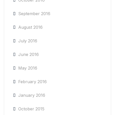
October 2016
September 2016
August 2016
July 2016
June 2016
May 2016
February 2016
January 2016
October 2015