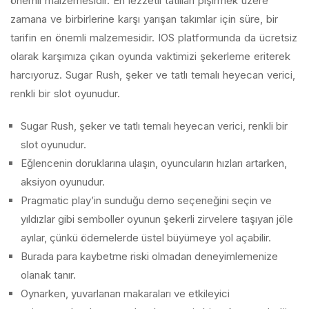
önemli malzemesidir. En lezzetli tatlıları pişirmek üzere
zamana ve birbirlerine karşı yarışan takımlar için süre, bir
tarifin en önemli malzemesidir. IOS platformunda da ücretsiz
olarak karşımıza çıkan oyunda vaktimizi şekerleme eriterek
harcıyoruz. Sugar Rush, şeker ve tatlı temalı heyecan verici,
renkli bir slot oyunudur.
Sugar Rush, şeker ve tatlı temalı heyecan verici, renkli bir
slot oyunudur.
Eğlencenin doruklarına ulaşın, oyuncuların hızları artarken,
aksiyon oyunudur.
Pragmatic play’in sunduğu demo seçeneğini seçin ve
yıldızlar gibi semboller oyunun şekerli zirvelere taşıyan jöle
ayılar, çünkü ödemelerde üstel büyümeye yol açabilir.
Burada para kaybetme riski olmadan deneyimlemenize
olanak tanır.
Oynarken, yuvarlanan makaraları ve etkileyici