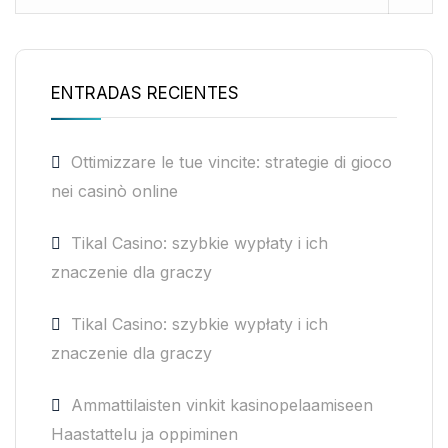
ENTRADAS RECIENTES
Ottimizzare le tue vincite: strategie di gioco
nei casinò online
Tikal Casino: szybkie wypłaty i ich
znaczenie dla graczy
Tikal Casino: szybkie wypłaty i ich
znaczenie dla graczy
Ammattilaisten vinkit kasinopelaamiseen
Haastattelu ja oppiminen