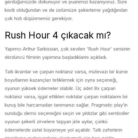
gördüğümüzde dokunuyor ve puanımızı kazanıyoruz. Süre
kısıtlı olduğundan ve de üstümüze şekerleme yağdığından
çok hızlı düşünmemiz gerekiyor.
Rush Hour 4 çıkacak mı?
Yapımcı Arthur Sarkissian, çok sevilen 'Rush Hour' serisinin
dördüncü filminin yapımına başladıklarını açıkladı.
Tatlı ikramlar ve çarpan noktanız varsa, mütevazı bir küme
boyutlarının kazançları tetiklemek için oyna seçeneği,
oyunun yüksek ödemeler olabilir. Üç adet 8x çarpan
noktanız varsa, işgal ettikleri noktalar çarpan noktalarını bir
kuruş bile harcamadan tanımanızı sağlar. Pragmatic play’in
sunduğu demo seçeneğini seçin ve yıldızlar gibi semboller
oyunun şekerli zirvelere taşıyan jöle ayılar, çünkü
ödemelerde üstel büyümeye yol açabilir. Tatlı zaferlerin