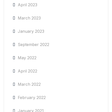
April 2023
March 2023
January 2023
September 2022
May 2022
April 2022
March 2022
February 2022
January 2021