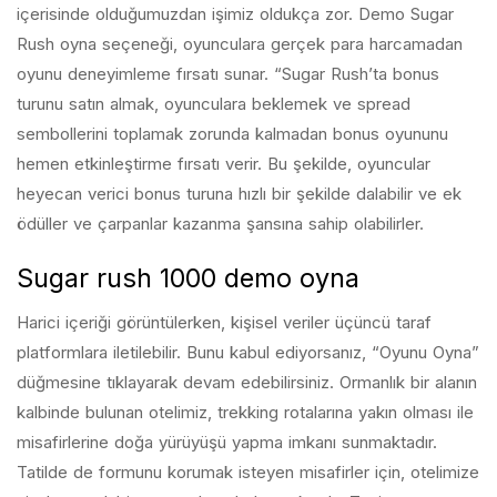
içerisinde olduğumuzdan işimiz oldukça zor. Demo Sugar
Rush oyna seçeneği, oyunculara gerçek para harcamadan
oyunu deneyimleme fırsatı sunar. “Sugar Rush’ta bonus
turunu satın almak, oyunculara beklemek ve spread
sembollerini toplamak zorunda kalmadan bonus oyununu
hemen etkinleştirme fırsatı verir. Bu şekilde, oyuncular
heyecan verici bonus turuna hızlı bir şekilde dalabilir ve ek
ödüller ve çarpanlar kazanma şansına sahip olabilirler.
Sugar rush 1000 demo oyna
Harici içeriği görüntülerken, kişisel veriler üçüncü taraf
platformlara iletilebilir. Bunu kabul ediyorsanız, “Oyunu Oyna”
düğmesine tıklayarak devam edebilirsiniz. Ormanlık bir alanın
kalbinde bulunan otelimiz, trekking rotalarına yakın olması ile
misafirlerine doğa yürüyüşü yapma imkanı sunmaktadır.
Tatilde de formunu korumak isteyen misafirler için, otelimize