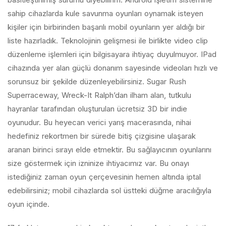
sahip cihazlarda kule savunma oyunları oynamak isteyen
kişiler için birbirinden başarılı mobil oyunların yer aldığı bir
liste hazırladık. Teknolojinin gelişmesi ile birlikte video clip
düzenleme işlemleri için bilgisayara ihtiyaç duyulmuyor. IPad
cihazında yer alan güçlü donanım sayesinde videoları hızlı ve
sorunsuz bir şekilde düzenleyebilirsiniz. Sugar Rush
Superraceway, Wreck-It Ralph’dan ilham alan, tutkulu
hayranlar tarafından oluşturulan ücretsiz 3D bir indie
oyunudur. Bu heyecan verici yarış macerasında, nihai
hedefiniz rekortmen bir sürede bitiş çizgisine ulaşarak
aranan birinci sırayı elde etmektir. Bu sağlayıcının oyunlarını
size göstermek için izninize ihtiyacımız var. Bu onayı
istediğiniz zaman oyun çerçevesinin hemen altında iptal
edebilirsiniz; mobil cihazlarda sol üstteki düğme aracılığıyla
oyun içinde.