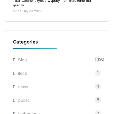
Tikal Casino: szybkie wypłaty i ich znaczenie dla
graczy
27 de July de 2026
Categories
1,192
Blog
1
iteck
4
news
6
public
2
technology