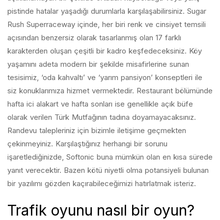
pistinde hatalar yaşadığı durumlarla karşılaşabilirsiniz. Sugar
Rush Superraceway içinde, her biri renk ve cinsiyet temsili
açısından benzersiz olarak tasarlanmış olan 17 farklı
karakterden oluşan çeşitli bir kadro keşfedeceksiniz. Köy
yaşamını adeta modern bir şekilde misafirlerine sunan
tesisimiz, ‘oda kahvaltı’ ve ‘yarım pansiyon’ konseptleri ile
siz konuklarımıza hizmet vermektedir. Restaurant bölümünde
hafta ici alakart ve hafta sonları ise genellikle açık büfe
olarak verilen Türk Mutfağının tadına doyamayacaksınız.
Randevu talepleriniz için bizimle iletişime geçmekten
çekinmeyiniz. Karşılaştığınız herhangi bir sorunu
işaretlediğinizde, Softonic buna mümkün olan en kısa sürede
yanıt verecektir. Bazen kötü niyetli olma potansiyeli bulunan
bir yazılımı gözden kaçırabileceğimizi hatırlatmak isteriz.
Trafik oyunu nasıl bir oyun?