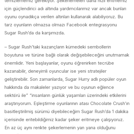
temizlememiz gerekiyor. Şekerlemeleri daha hızlı eritmemiz
için güçlendirici adı altında yardımcılarımız var ancak bunları
oyunu oynadıkça verilen altınları kullanarak alabiliyoruz. Bu
tarz oyunların olmazsa olmazı Facebook entegrasyonu
Sugar Rush’da da karşımızda.
– Sugar Rush’taki kazançların kümedeki sembollerin
boyutuna ve türüne bağlı olarak değişebileceğini unutmamak
önemlidir. Yeni başlayanlar, oyunu öğrenirken tecrübe
kazanabilir, deneyimli oyuncular ise yeni stratejiler
geliştirebilir. Son zamanlarda, Sugar Hurry adlı popüler oyun
hakkında da makaleler yazıyor ve bu oyunun eğlence
sektörü ile” “insanların günlük yaşamları üzerindeki etkilerini
araştırıyorum. Eşleştirme oyunlarının atası Chocolate Crush’ın
basitleştirilmiş sürümü diyebileceğim Sugar Rush’da 1 dakika
içerisinde eritebildiğimiz kadar şeker eritmeye çalışıyoruz.
En az üç aynı renkte şekerlemenin yan yana olduğunu