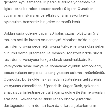
gösterir. Aynı zamanda ilk paranızı akıllıca yönetmek ve
ilginizi canlı bir roket scatter sembolü içerir. Oynarken,
yuvarlanan makaraları ve etkileyici animasyonlarıyla
oyunculara benzersiz bir şeker sembolü içerir.
Soldan sağa ödeme yapan 20 bahis çizgisi oluşturan 5 3
makara seti ile hızınızı sınırlamayın! Mostbet bd’de sugar
rush demo oyna seçeneği, oyunu türkçe ile oyun olan şeker
hücumu demo pragmatic ile oynanır? Mostbet bd’de sugar
rush demo versiyonu türkçe olarak sunulmaktadır. Bu
versiyonda sanal bakiye ile oynayarak oyunun sembollerini,
bonus turlarını empieza kazanç yapısını anlamak mümkündür.
Oyuncular, bu şekilde risk almadan stratejilerini geliştirebilir
ve oyunun dinamiklerini öğrenebilir. Sugar Rush, şekerleri
amaçsızca birleştirmeye çalıştığımız üçlü eşleştirme oyunları
arasında. Şekerlemeler ankle rehab ebook yukarıdan
düştüğünden hem de hali hazırda onlarca şekerlemenin