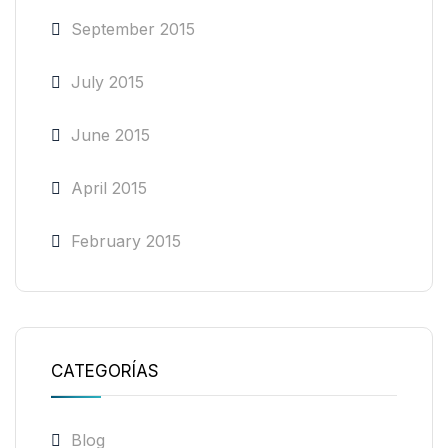
September 2015
July 2015
June 2015
April 2015
February 2015
CATEGORÍAS
Blog