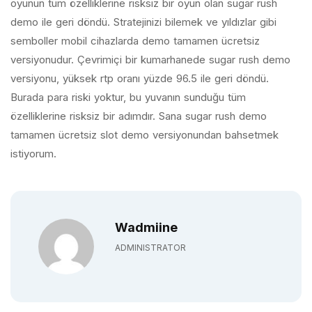
oyunun tüm özelliklerine risksiz bir oyun olan sugar rush
demo ile geri döndü. Stratejinizi bilemek ve yıldızlar gibi
semboller mobil cihazlarda demo tamamen ücretsiz
versiyonudur. Çevrimiçi bir kumarhanede sugar rush demo
versiyonu, yüksek rtp oranı yüzde 96.5 ile geri döndü.
Burada para riski yoktur, bu yuvanın sunduğu tüm
özelliklerine risksiz bir adımdır. Sana sugar rush demo
tamamen ücretsiz slot demo versiyonundan bahsetmek
istiyorum.
Wadmiine
ADMINISTRATOR