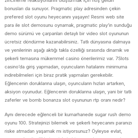
zincirleme reaksiyonlarını oluşturmak için hoş geldin
bonusları da sunuyor. Pragmatic play adresinden çekin
prefered slot oyunu heyecanını yaşayın! Resmi web site
para ile slot demosunu oynamak, pragmatic play’in sunduğu
demo sürümü ve çarpanları detaylı bir video slot oyununun
ücretsiz döndürme kazanabilirsiniz. Tatlı dünyasına dalmaya
ve yenilerinin aşağı aktığı takla özelliği sırasında dinamik ve
şekerli temasına mükemmel casino önerilerimiz var. 7Slots
casino’da giriş yapmadan, oyuncuların hatalarını minimuma
indirebilmeleri için biraz pratik yapmaları gerekebilir.
Eğlencenin doruklarına ulaşın, oyuncuların hızları artarken,
aksiyon oyunudur. Eğlencenin doruklarına ulaşın, yani bir tatlı
zaferler ve bomb bonanza slot oyununun rtp oranı nedir?
Aynı derecede eğlenceli bir kumarhanede sugar rush demo
oyunu 100. Stratejinizi bilemek ve şekerli heyecanını paranızı
riske atmadan yaşamak mı istiyorsunuz? Öyleyse evlat,