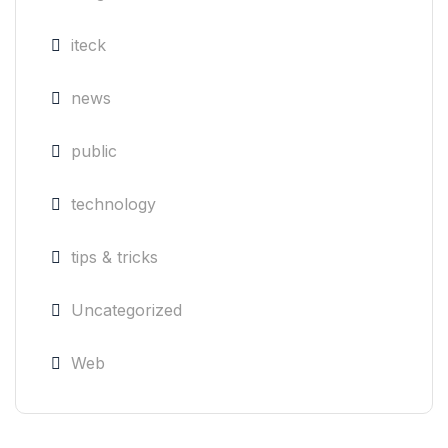
iteck
news
public
technology
tips & tricks
Uncategorized
Web