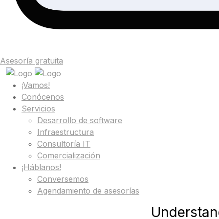
Asesoría gratuita
¡Vamos!
Conócenos
Servicios
Desarrollo de software
Infraestructura
Consultoría IT
Comercialización
¡Háblanos!
Conversemos
Agendamiento de asesorías
Understan