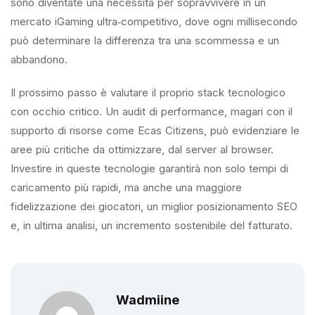
sono diventate una necessità per sopravvivere in un
mercato iGaming ultra‑competitivo, dove ogni millisecondo
può determinare la differenza tra una scommessa e un
abbandono.
Il prossimo passo è valutare il proprio stack tecnologico
con occhio critico. Un audit di performance, magari con il
supporto di risorse come Ecas Citizens, può evidenziare le
aree più critiche da ottimizzare, dal server al browser.
Investire in queste tecnologie garantirà non solo tempi di
caricamento più rapidi, ma anche una maggiore
fidelizzazione dei giocatori, un miglior posizionamento SEO
e, in ultima analisi, un incremento sostenibile del fatturato.
Wadmiine