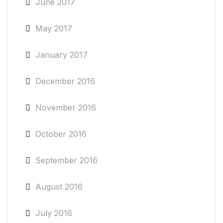
June 2017
May 2017
January 2017
December 2016
November 2016
October 2016
September 2016
August 2016
July 2016