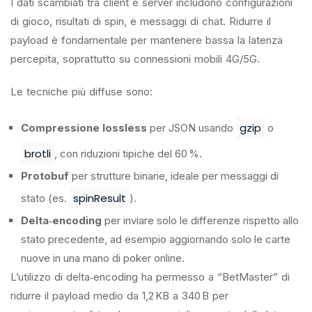
I dati scambiati tra client e server includono configurazioni
di gioco, risultati di spin, e messaggi di chat. Ridurre il
payload è fondamentale per mantenere bassa la latenza
percepita, soprattutto su connessioni mobili 4G/5G.
Le tecniche più diffuse sono:
gzip
Compressione lossless
per JSON usando
o
brotli
, con riduzioni tipiche del 60 %.
Protobuf
per strutture binarie, ideale per messaggi di
spinResult
stato (es.
).
Delta‑encoding
per inviare solo le differenze rispetto allo
stato precedente, ad esempio aggiornando solo le carte
nuove in una mano di poker online.
L’utilizzo di delta‑encoding ha permesso a “BetMaster” di
ridurre il payload medio da 1,2 KB a 340 B per