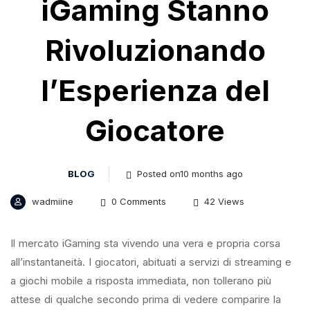
iGaming Stanno
Rivoluzionando
l’Esperienza del
Giocatore
BLOG
Posted on10 months ago
wadmiine
0 Comments
42 Views
Il mercato iGaming sta vivendo una vera e propria corsa
all’instantaneità. I giocatori, abituati a servizi di streaming e
a giochi mobile a risposta immediata, non tollerano più
attese di qualche secondo prima di vedere comparire la