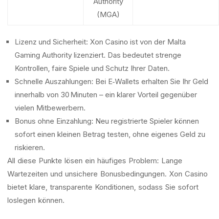
Authority
(MGA)
Lizenz und Sicherheit: Xon Casino ist von der Malta
Gaming Authority lizenziert. Das bedeutet strenge
Kontrollen, faire Spiele und Schutz Ihrer Daten.
Schnelle Auszahlungen: Bei E‑Wallets erhalten Sie Ihr Geld
innerhalb von 30 Minuten – ein klarer Vorteil gegenüber
vielen Mitbewerbern.
Bonus ohne Einzahlung: Neu registrierte Spieler können
sofort einen kleinen Betrag testen, ohne eigenes Geld zu
riskieren.
All diese Punkte lösen ein häufiges Problem: Lange
Wartezeiten und unsichere Bonusbedingungen. Xon Casino
bietet klare, transparente Konditionen, sodass Sie sofort
loslegen können.