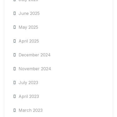
June 2025
May 2025
April 2025
December 2024
November 2024
July 2023
April 2023
March 2023