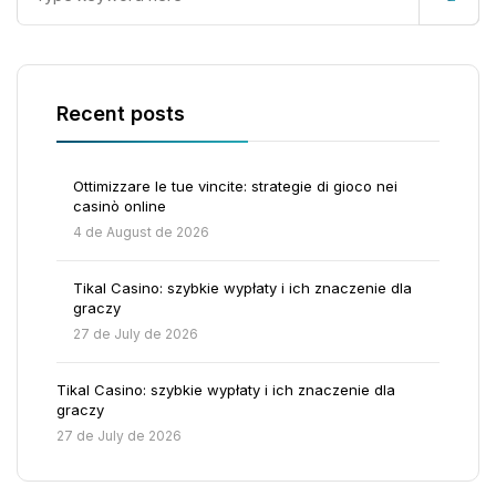
Recent posts
Ottimizzare le tue vincite: strategie di gioco nei
casinò online
4 de August de 2026
Tikal Casino: szybkie wypłaty i ich znaczenie dla
graczy
27 de July de 2026
Tikal Casino: szybkie wypłaty i ich znaczenie dla
graczy
27 de July de 2026