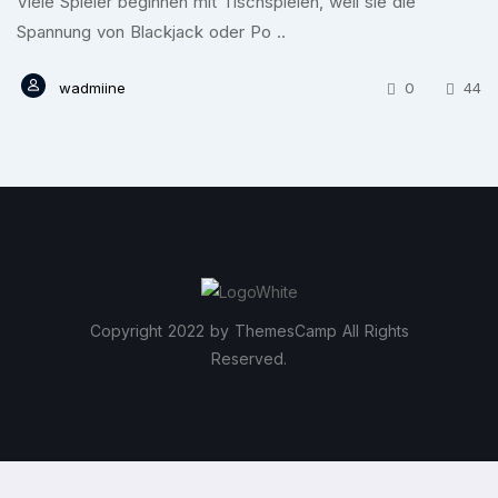
Viele Spieler beginnen mit Tischspielen, weil sie die
Da
Spannung von Blackjack oder Po ..
Pl
wadmiine
0
44
Copyright 2022 by ThemesCamp All Rights
Reserved.