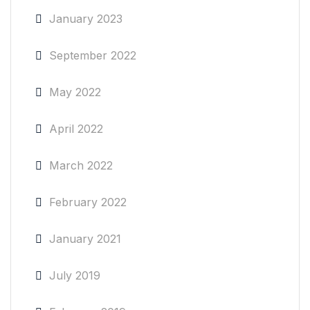
January 2023
September 2022
May 2022
April 2022
March 2022
February 2022
January 2021
July 2019