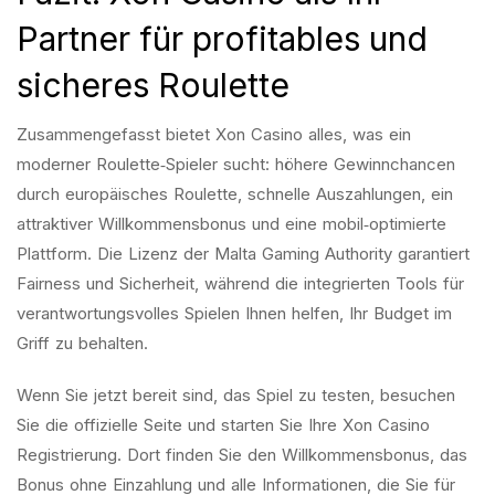
Partner für profitables und
sicheres Roulette
Zusammengefasst bietet Xon Casino alles, was ein
moderner Roulette‑Spieler sucht: höhere Gewinnchancen
durch europäisches Roulette, schnelle Auszahlungen, ein
attraktiver Willkommensbonus und eine mobil‑optimierte
Plattform. Die Lizenz der Malta Gaming Authority garantiert
Fairness und Sicherheit, während die integrierten Tools für
verantwortungsvolles Spielen Ihnen helfen, Ihr Budget im
Griff zu behalten.
Wenn Sie jetzt bereit sind, das Spiel zu testen, besuchen
Sie die offizielle Seite und starten Sie Ihre Xon Casino
Registrierung. Dort finden Sie den Willkommensbonus, das
Bonus ohne Einzahlung und alle Informationen, die Sie für