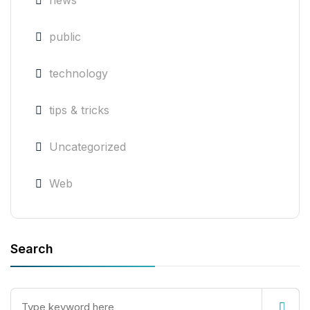
news
public
technology
tips & tricks
Uncategorized
Web
Search