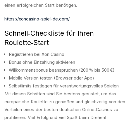
einen erfolgreichen Start benötigen.
https://xoncasino-spiel-de.com/
Schnell‑Checkliste für Ihren
Roulette‑Start
Registrieren bei Xon Casino
Bonus ohne Einzahlung aktivieren
Willkommensbonus beanspruchen (200 % bis 500 €)
Mobile Version testen (Browser oder App)
Selbstlimits festlegen für verantwortungsvolles Spielen
Mit diesen Schritten sind Sie bestens gerüstet, um das
europäische Roulette zu genießen und gleichzeitig von den
Vorteilen eines der besten deutschen Online‑Casinos zu
profitieren. Viel Erfolg und viel Spaß beim Drehen!