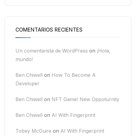
COMENTARIOS RECIENTES
Un comentarista de WordPress
on
¡Hola,
mundo!
Ben Chiwell
on
How To Become A
Developer
Ben Chiwell
on
NFT Game! New Oppoturnity
Ben Chiwell
on
AI With Fingerprint
Tobey McGuire
on
AI With Fingerprint