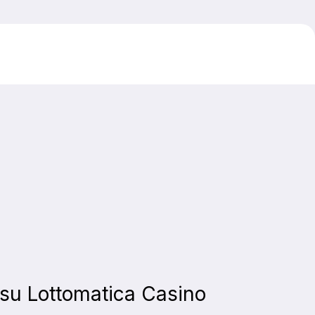
t su Lottomatica Casino