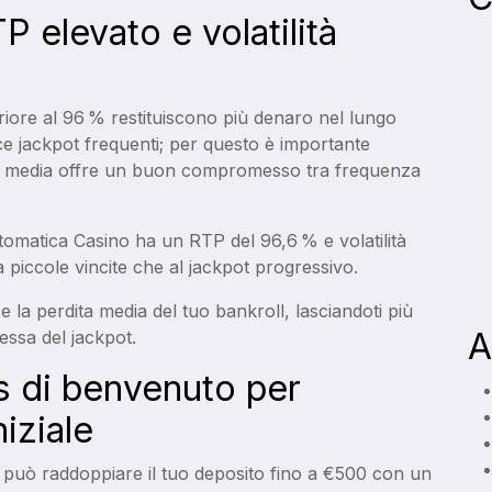
TP elevato e volatilità
iore al 96 % restituiscono più denaro nel lungo
ce jackpot frequenti; per questo è importante
lità media offre un buon compromesso tra frequenza
tomatica Casino ha un RTP del 96,6 % e volatilità
a piccole vincite che al jackpot progressivo.
 la perdita media del tuo bankroll, lasciandoti più
A
essa del jackpot.
us di benvenuto per
niziale
 può raddoppiare il tuo deposito fino a €500 con un