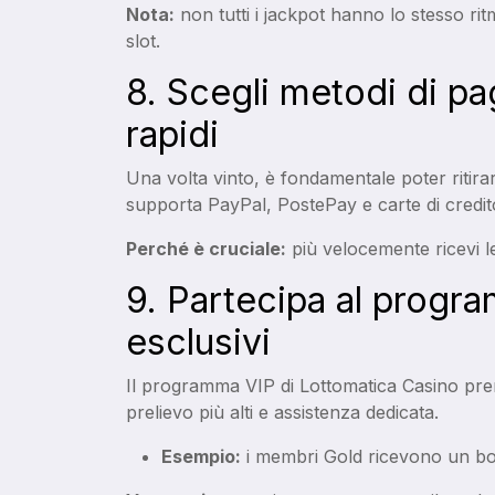
Nota:
non tutti i jackpot hanno lo stesso rit
slot.
8. Scegli metodi di pa
rapidi
Una volta vinto, è fondamentale poter ritira
supporta PayPal, PostePay e carte di credito,
Perché è cruciale:
più velocemente ricevi le v
9. Partecipa al progr
esclusivi
Il programma VIP di Lottomatica Casino premia
prelievo più alti e assistenza dedicata.
Esempio:
i membri Gold ricevono un bon