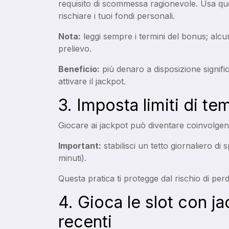
requisito di scommessa ragionevole. Usa que
rischiare i tuoi fondi personali.
Nota:
leggi sempre i termini del bonus; alcu
prelievo.
Beneficio:
più denaro a disposizione signifi
attivare il jackpot.
3. Imposta limiti di t
Giocare ai jackpot può diventare coinvolgen
Important:
stabilisci un tetto giornaliero d
minuti).
Questa pratica ti protegge dal rischio di perd
4. Gioca le slot con j
recenti