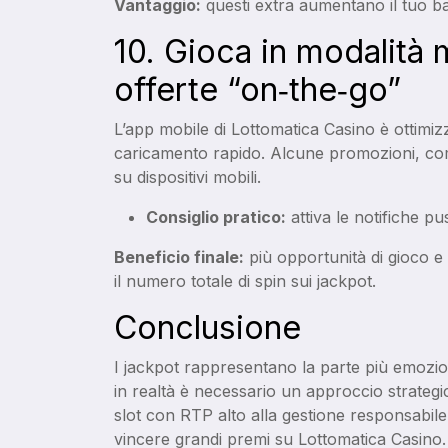
Vantaggio:
questi extra aumentano il tuo ban
10. Gioca in modalità m
offerte “on‑the‑go”
L’app mobile di Lottomatica Casino è ottimiz
caricamento rapido. Alcune promozioni, come
su dispositivi mobili.
Consiglio pratico:
attiva le notifiche pu
Beneficio finale:
più opportunità di gioco e 
il numero totale di spin sui jackpot.
Conclusione
I jackpot rappresentano la parte più emozio
in realtà è necessario un approccio strategic
slot con RTP alto alla gestione responsabile
vincere grandi premi su Lottomatica Casino