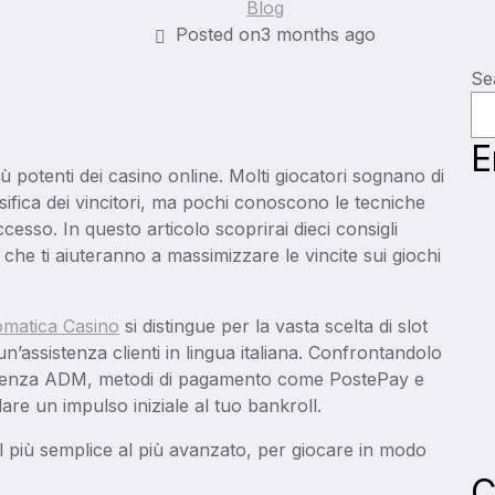
Blog
Posted on3 months ago
Se
E
iù potenti dei casino online. Molti giocatori sognano di
ifica dei vincitori, ma pochi conoscono le tecniche
esso. In questo articolo scoprirai dieci consigli
za, che ti aiuteranno a massimizzare le vincite sui giochi
omatica Casino
si distingue per la vasta scelta di slot
n’assistenza clienti in lingua italiana. Confrontandolo
 licenza ADM, metodi di pagamento come PostePay e
e un impulso iniziale al tuo bankroll.
 dal più semplice al più avanzato, per giocare in modo
C