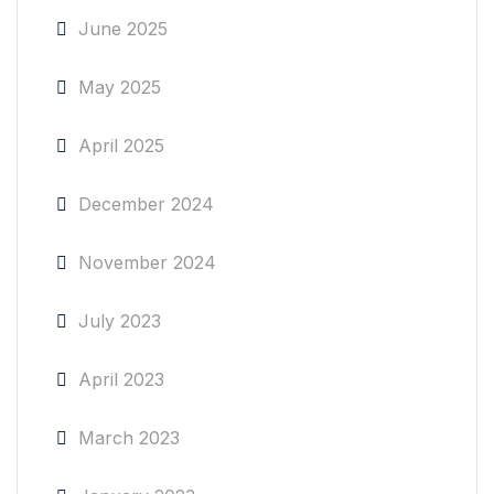
June 2025
May 2025
April 2025
December 2024
November 2024
July 2023
April 2023
March 2023