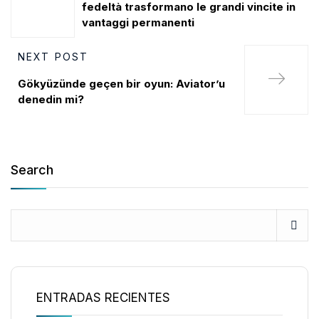
fedeltà trasformano le grandi vincite in
vantaggi permanenti
NEXT POST
Gökyüzünde geçen bir oyun: Aviator’u
denedin mi?
Search
ENTRADAS RECIENTES