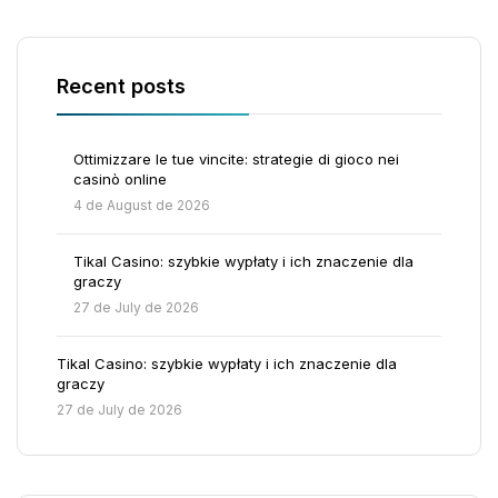
Recent posts
Ottimizzare le tue vincite: strategie di gioco nei
casinò online
4 de August de 2026
Tikal Casino: szybkie wypłaty i ich znaczenie dla
graczy
27 de July de 2026
Tikal Casino: szybkie wypłaty i ich znaczenie dla
graczy
27 de July de 2026