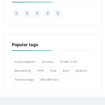
Popular tags
Consultation
Envato
HTML/CSS
Marketing
PHP
Psd
Seo
Sketch
Technology
WordPress