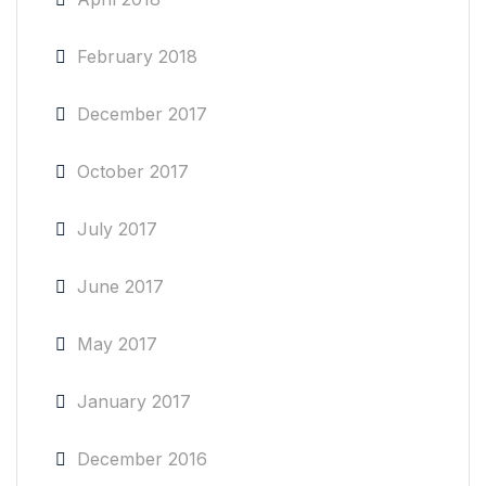
February 2018
December 2017
October 2017
July 2017
June 2017
May 2017
January 2017
December 2016