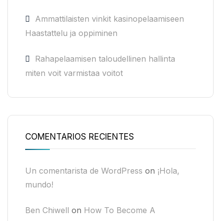
Ammattilaisten vinkit kasinopelaamiseen
Haastattelu ja oppiminen
Rahapelaamisen taloudellinen hallinta
miten voit varmistaa voitot
COMENTARIOS RECIENTES
Un comentarista de WordPress
on
¡Hola,
mundo!
Ben Chiwell
on
How To Become A