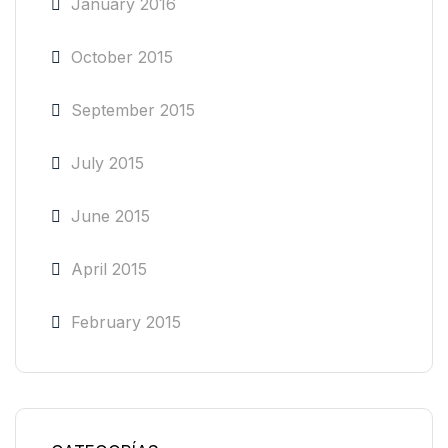
January 2016
October 2015
September 2015
July 2015
June 2015
April 2015
February 2015