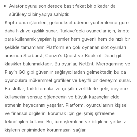
Aviator oyunu son derece basit fakat bir o kadar da
sürükleyici bir yapıya sahiptir.
Kripto para işlemleri, geleneksel ödeme yöntemlerine göre
daha hızlı ve gizlilik sunar. Türkiye’deki oyuncular için, kripto
para kullanarak yapılan işlemler hem güvenli hem de hızlı bir
şekilde tamamlanır. Platform en çok oynanan slot oyunları
arasında Starburst, Gonzo’s Quest ve Book of Dead gibi
klasikler bulunmaktadır. Bu oyunlar, NetEnt, Microgaming ve
Play’n GO gibi güvenilir sağlayıcılardan gelmektedir, bu da
oyunculara mükemmel grafikler ve keyifli bir deneyim sunar.
Bu slotlar, farklı temalar ve çeşitli özelliklerle gelir, böylece
kullanıcılar sonsuz eğlencenin ve büyük kazançlar elde
etmenin heyecanını yaşarlar. Platform, oyuncularının kişisel
ve finansal bilgilerini korumak için gelişmiş şifreleme
teknolojileri kullanır. Bu, tüm işlemlerin ve bilgilerin yetkisiz
kişilerin erişiminden korunmasını sağlar.