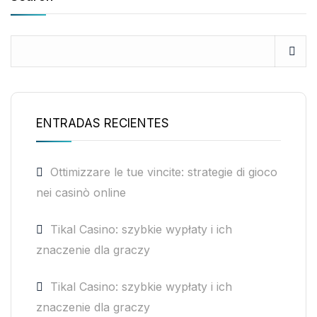
ENTRADAS RECIENTES
Ottimizzare le tue vincite: strategie di gioco
nei casinò online
Tikal Casino: szybkie wypłaty i ich
znaczenie dla graczy
Tikal Casino: szybkie wypłaty i ich
znaczenie dla graczy