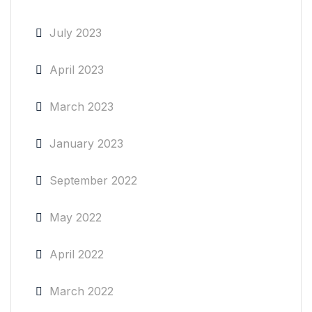
July 2023
April 2023
March 2023
January 2023
September 2022
May 2022
April 2022
March 2022