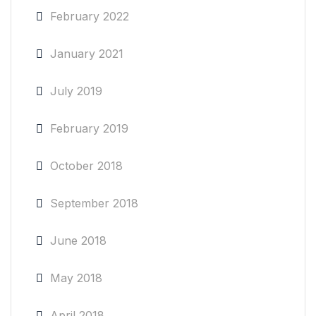
February 2022
January 2021
July 2019
February 2019
October 2018
September 2018
June 2018
May 2018
April 2018