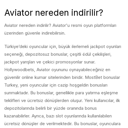
Aviator nereden indirilir?
Aviator nereden indirilir? Aviator'u resmi oyun platformları
üzerinden güvenle indirebilirsin.
Türkiye’deki oyuncular için, büyük ilerlemeli jackpot oyunları
seçeneği, depozitosuz bonuslar, çeşitli ödül çekilişleri,
jackpot yarışları ve çekici promosyonlar sunar.
Hollywoodbets, Aviator oyununu oynayabileceğiniz en
güvenilir online kumar sitelerinden biridir. MostBet bonuslar
Turkey, yeni oyuncular için cazip hoşgeldin bonusları
sunmaktadır. Bu bonuslar, genellikle para yatırma eşleşme
teklifleri ve ücretsiz dönüşlerden oluşur. Yeni kullanıcılar, ilk
depozitolarında belirli bir yüzde oranında bonus
kazanabilirler. Ayrıca, bazı slot oyunlarında kullanılabilen
ücretsiz dönüşler de verilmektedir. Bu bonuslar, oyunculara