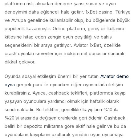
platformu risk almadan deneme şansı sunar ve oyun
deneyimini daha eğlenceli hale getirir. 1xBet casino, Türkiye
ve Avrupa genelinde kullanılabilir olup, bu bölgelerde büyük
popülerlik kazanmıştır. Online platform, geniş bir kullanıcı
kitlesine hitap eden zengin oyun çeşitliliği ve bahis
seçeneklerini bir araya getiriyor. Aviator 1xBet, özellikle
crash oyunları sevenler için mükemmel bonuslar sunarak
dikkat çekiyor.
Oyunda sosyal etkileşim önemli bir yer tutar;
Aviator demo
oyna
gerçek para ile oynarken diğer oyuncularla iletişim
kurabilirsiniz. Ayrıca, cashback teklifleri, platformda kayıp
yaşayan oyunculara yardımcı olmak için haftalık olarak
sunulmaktadır. Bu teklifler, genellikle kayıpların %10 ila
%20’si arasında değişen oranlarda geri ödenir. Cashback,
belirli bir depozito miktarına göre aktif hale gelir ve bu da
oyuncuların kayıplarını azaltarak yeniden oyun oynamaya