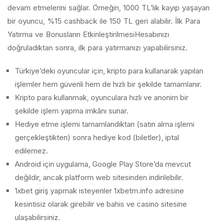
devam etmelerini sağlar. Örneğin, 1000 TL’lik kayıp yaşayan
bir oyuncu, %15 cashback ile 150 TL geri alabilir. İlk Para
Yatırma ve Bonusların EtkinleştirilmesiHesabınızı
doğruladıktan sonra, ilk para yatırmanızı yapabilirsiniz.
Türkiye’deki oyuncular için, kripto para kullanarak yapılan
işlemler hem güvenli hem de hızlı bir şekilde tamamlanır.
Kripto para kullanmak, oyunculara hızlı ve anonim bir
şekilde işlem yapma imkânı sunar.
Hediye etme işlemi tamamlandıktan (satın alma işlemi
gerçekleştikten) sonra hediye kod (biletler), iptal
edilemez.
Android için uygulama, Google Play Store’da mevcut
değildir, ancak platform web sitesinden indirilebilir.
1xbet giriş yapmak isteyenler 1xbetm.info adresine
kesintisiz olarak girebilir ve bahis ve casino sitesine
ulaşabilirsiniz.