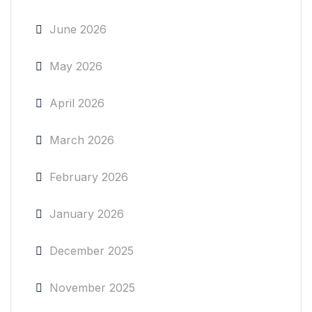
June 2026
May 2026
April 2026
March 2026
February 2026
January 2026
December 2025
November 2025