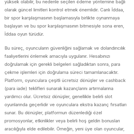
yüksek olabilir, bu nedenle seçilen ödeme yöntemine bağlı
olarak güncel limitleri kontrol etmek önemlidir. Canlı İddaa,
bir spor karşılaşmasının başlamasıyla birlikte oynanmaya
başlayan ve bu spor karşılaşmasının bitmesiyle sona eren,
İddaa oyun türüdür.
Bu süreç, oyuncuların güvenliğini sağlamak ve dolandırıcılık
faaliyetlerini önlemek amacıyla uygulanır. Hesabınızı
doğrulamak için gerekli belgeleri sağladıktan sonra, para
çekme işlemleri için doğrulama süreci tamamlanacaktır.
Platform, oyunculara çeşitli ücretsiz dönüşler ve cashback
(para iade) teklifleri sunarak kazançlarını artırmalarına
yardımcı olur. Ücretsiz dönüşler, genellikle belirli slot
oyunlarında geçerlidir ve oyunculara ekstra kazanç fırsatları
sunar. Bu dönüşler, platformun düzenlediği özel
promosyonlar, etkinlikler veya belirli hoş geldin bonusları
aracılığıyla elde edilebilir. Örneğin, yeni üye olan oyuncular,