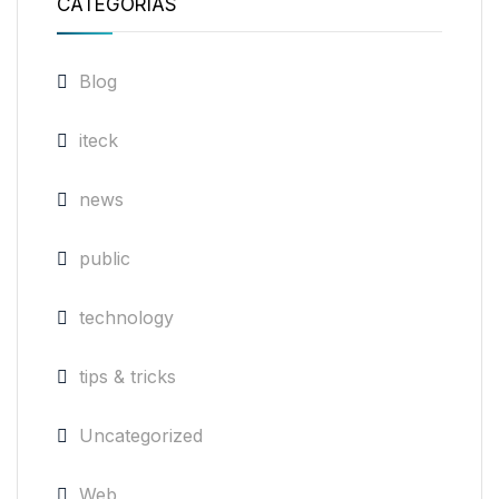
CATEGORÍAS
Blog
iteck
news
public
technology
tips & tricks
Uncategorized
Web