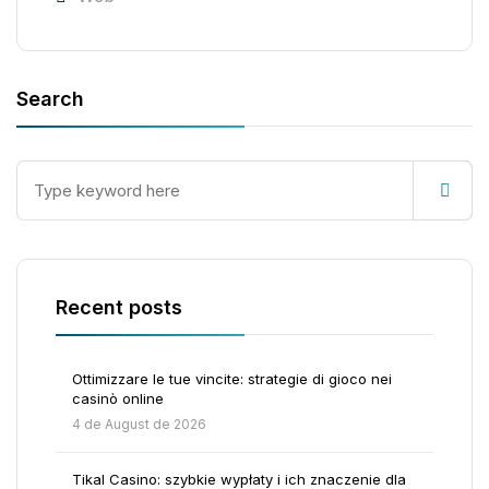
Search
Recent posts
Ottimizzare le tue vincite: strategie di gioco nei
casinò online
4 de August de 2026
Tikal Casino: szybkie wypłaty i ich znaczenie dla