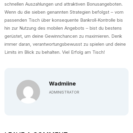
schnellen Auszahlungen und attraktiven Bonusangeboten.
Wenn du die sieben genannten Strategien befolgst – vom
passenden Tisch über konsequente Bankroll‑Kontrolle bis
hin zur Nutzung des mobilen Angebots – bist du bestens
gerüstet, um deine Gewinnchancen zu maximieren. Denk
immer daran, verantwortungsbewusst zu spielen und deine
Limits im Blick zu behalten. Viel Erfolg am Tisch!
Wadmiine
ADMINISTRATOR