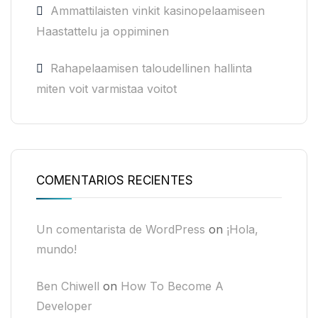
Ammattilaisten vinkit kasinopelaamiseen
Haastattelu ja oppiminen
Rahapelaamisen taloudellinen hallinta
miten voit varmistaa voitot
COMENTARIOS RECIENTES
Un comentarista de WordPress
on
¡Hola,
mundo!
Ben Chiwell
on
How To Become A
Developer