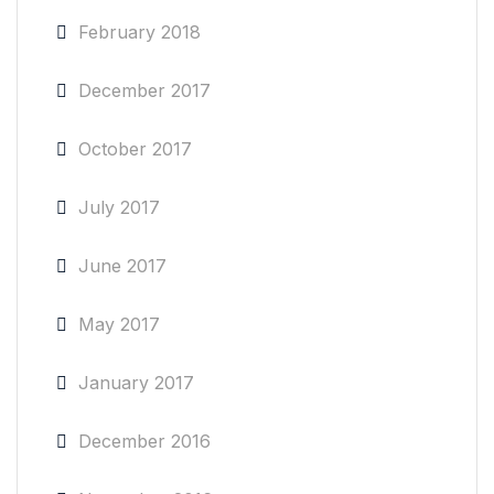
February 2018
December 2017
October 2017
July 2017
June 2017
May 2017
January 2017
December 2016