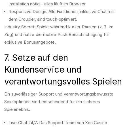
Installation nötig – alles läuft im Browser.
Responsive Design: Alle Funktionen, inklusive Chat mit
dem Croupier, sind touch‑optimiert.
Industry Secret: Spiele während kurzer Pausen (z. B. im
Zug) und nutze die mobile Push‑Benachrichtigung für
exklusive Bonusangebote.
7. Setze auf den
Kundenservice und
verantwortungsvolles Spielen
Ein zuverlässiger Support und verantwortungsbewusste
Spieloptionen sind entscheidend für ein sicheres
Spielerlebnis.
Live‑Chat 24/7: Das Support‑Team von Xon Casino