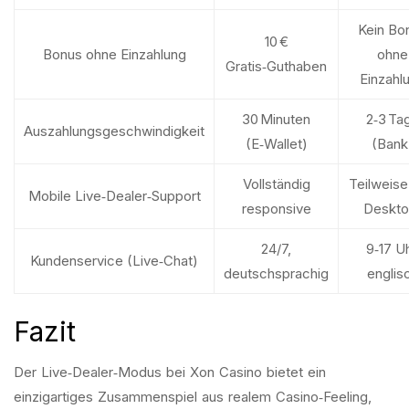
Kein Bo
10 €
Bonus ohne Einzahlung
ohne
Gratis‑Guthaben
Einzahl
30 Minuten
2‑3 Ta
Auszahlungsgeschwindigkeit
(E‑Wallet)
(Bank
Vollständig
Teilweise
Mobile Live‑Dealer‑Support
responsive
Deskto
24/7,
9‑17 Uh
Kundenservice (Live‑Chat)
deutschsprachig
englis
Fazit
Der Live‑Dealer‑Modus bei Xon Casino bietet ein
einzigartiges Zusammenspiel aus realem Casino‑Feeling,