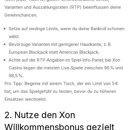
Varianten und Auszahlungsraten (RTP) beeinflussen deine
Gewinnchancen.
Setze auf niedrige Limits, wenn du deine Bankroll schonen
willst.
Bevorzuge Varianten mit geringerer Hauskante, z. B.
European Blackjack statt American Blackjack.
Achte auf die RTP‑Angaben im Spiel‑Info‑Panel; bei Xon
Casino liegen die meisten Live‑Spiele zwischen 96 % und
98,5 %.
Pro Tipp: Beginne mit einem Tisch, der ein Limit von 5 €
hat, um das Spielgefühl zu testen, bevor du zu höheren
Einsätzen wechselst.
2. Nutze den Xon
Willkommensbonus gezielt