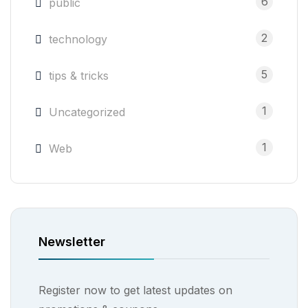
6
public
2
technology
5
tips & tricks
1
Uncategorized
1
Web
Newsletter
Register now to get latest updates on