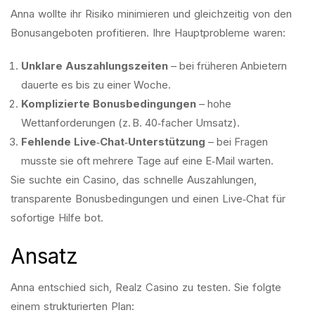
Anna wollte ihr Risiko minimieren und gleichzeitig von den
Bonusangeboten profitieren. Ihre Hauptprobleme waren:
Unklare Auszahlungszeiten
– bei früheren Anbietern
dauerte es bis zu einer Woche.
Komplizierte Bonusbedingungen
– hohe
Wettanforderungen (z. B. 40‑facher Umsatz).
Fehlende Live‑Chat‑Unterstützung
– bei Fragen
musste sie oft mehrere Tage auf eine E‑Mail warten.
Sie suchte ein Casino, das schnelle Auszahlungen,
transparente Bonusbedingungen und einen Live‑Chat für
sofortige Hilfe bot.
Ansatz
Anna entschied sich, Realz Casino zu testen. Sie folgte
einem strukturierten Plan: