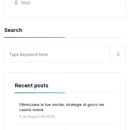
Web
Search
Recent posts
Ottimizzare le tue vincite: strategie di gioco nei
casinò online
4 de August de 2026