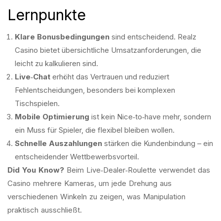
Lernpunkte
Klare Bonusbedingungen
sind entscheidend. Realz
Casino bietet übersichtliche Umsatzanforderungen, die
leicht zu kalkulieren sind.
Live‑Chat
erhöht das Vertrauen und reduziert
Fehlentscheidungen, besonders bei komplexen
Tischspielen.
Mobile Optimierung
ist kein Nice‑to‑have mehr, sondern
ein Muss für Spieler, die flexibel bleiben wollen.
Schnelle Auszahlungen
stärken die Kundenbindung – ein
entscheidender Wettbewerbsvorteil.
Did You Know?
Beim Live‑Dealer‑Roulette verwendet das
Casino mehrere Kameras, um jede Drehung aus
verschiedenen Winkeln zu zeigen, was Manipulation
praktisch ausschließt.