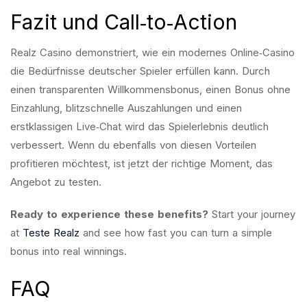
Fazit und Call‑to‑Action
Realz Casino demonstriert, wie ein modernes Online‑Casino
die Bedürfnisse deutscher Spieler erfüllen kann. Durch
einen transparenten Willkommensbonus, einen Bonus ohne
Einzahlung, blitzschnelle Auszahlungen und einen
erstklassigen Live‑Chat wird das Spielerlebnis deutlich
verbessert. Wenn du ebenfalls von diesen Vorteilen
profitieren möchtest, ist jetzt der richtige Moment, das
Angebot zu testen.
Ready to experience these benefits?
Start your journey
at
Teste Realz
and see how fast you can turn a simple
bonus into real winnings.
FAQ