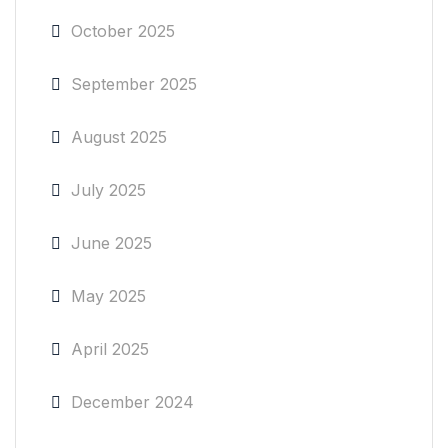
October 2025
September 2025
August 2025
July 2025
June 2025
May 2025
April 2025
December 2024