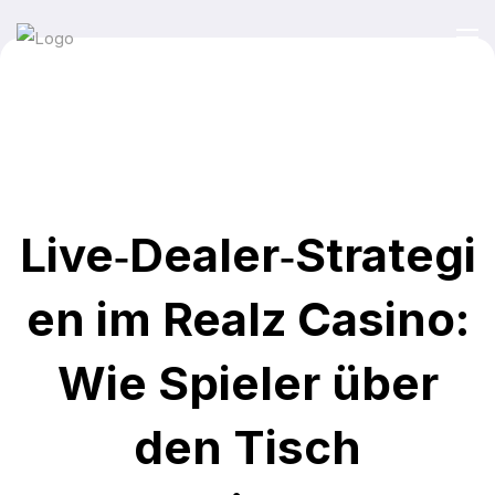
Live‑Dealer‑Strategi
en im Realz Casino:
Wie Spieler über
den Tisch