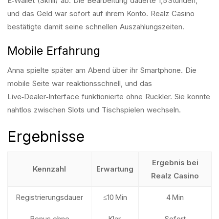
E‑Wallet (Skrill) ab. Die Bearbeitung dauerte 1,5 Stunden,
und das Geld war sofort auf ihrem Konto. Realz Casino
bestätigte damit seine schnellen Auszahlungszeiten.
Mobile Erfahrung
Anna spielte später am Abend über ihr Smartphone. Die
mobile Seite war reaktionsschnell, und das
Live‑Dealer‑Interface funktionierte ohne Ruckler. Sie konnte
nahtlos zwischen Slots und Tischspielen wechseln.
Ergebnisse
Ergebnis bei
Kennzahl
Erwartung
Realz Casino
Registrierungsdauer
≤10 Min
4 Min
Bonus ohne
Klar,
Sofort