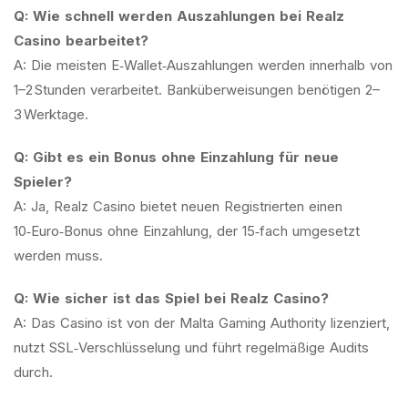
Q: Wie schnell werden Auszahlungen bei Realz
Casino bearbeitet?
A: Die meisten E‑Wallet‑Auszahlungen werden innerhalb von
1–2 Stunden verarbeitet. Banküberweisungen benötigen 2–
3 Werktage.
Q: Gibt es ein Bonus ohne Einzahlung für neue
Spieler?
A: Ja, Realz Casino bietet neuen Registrierten einen
10‑Euro‑Bonus ohne Einzahlung, der 15‑fach umgesetzt
werden muss.
Q: Wie sicher ist das Spiel bei Realz Casino?
A: Das Casino ist von der Malta Gaming Authority lizenziert,
nutzt SSL‑Verschlüsselung und führt regelmäßige Audits
durch.