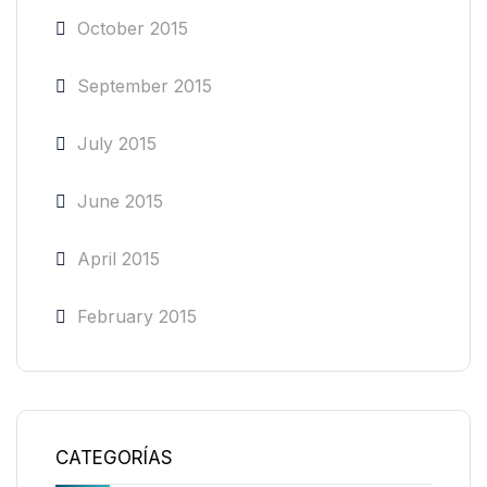
October 2015
September 2015
July 2015
June 2015
April 2015
February 2015
CATEGORÍAS