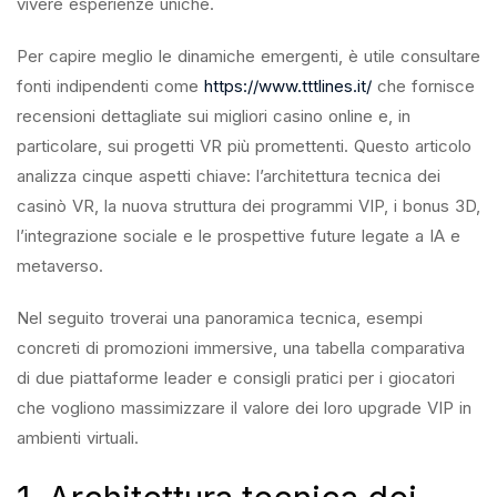
vivere esperienze uniche.
Per capire meglio le dinamiche emergenti, è utile consultare
fonti indipendenti come
https://www.tttlines.it/
che fornisce
recensioni dettagliate sui migliori casino online e, in
particolare, sui progetti VR più promettenti. Questo articolo
analizza cinque aspetti chiave: l’architettura tecnica dei
casinò VR, la nuova struttura dei programmi VIP, i bonus 3D,
l’integrazione sociale e le prospettive future legate a IA e
metaverso.
Nel seguito troverai una panoramica tecnica, esempi
concreti di promozioni immersive, una tabella comparativa
di due piattaforme leader e consigli pratici per i giocatori
che vogliono massimizzare il valore dei loro upgrade VIP in
ambienti virtuali.