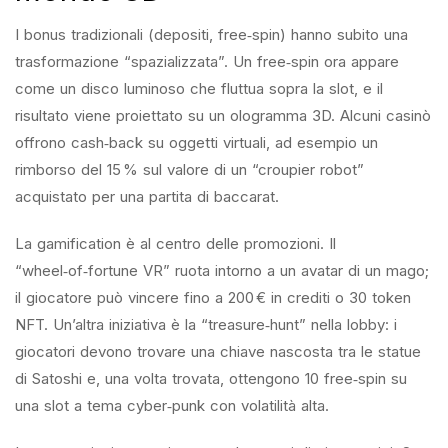
I bonus tradizionali (depositi, free‑spin) hanno subito una
trasformazione “spazializzata”. Un free‑spin ora appare
come un disco luminoso che fluttua sopra la slot, e il
risultato viene proiettato su un ologramma 3D. Alcuni casinò
offrono cash‑back su oggetti virtuali, ad esempio un
rimborso del 15 % sul valore di un “croupier robot”
acquistato per una partita di baccarat.
La gamification è al centro delle promozioni. Il
“wheel‑of‑fortune VR” ruota intorno a un avatar di un mago;
il giocatore può vincere fino a 200 € in crediti o 30 token
NFT. Un’altra iniziativa è la “treasure‑hunt” nella lobby: i
giocatori devono trovare una chiave nascosta tra le statue
di Satoshi e, una volta trovata, ottengono 10 free‑spin su
una slot a tema cyber‑punk con volatilità alta.