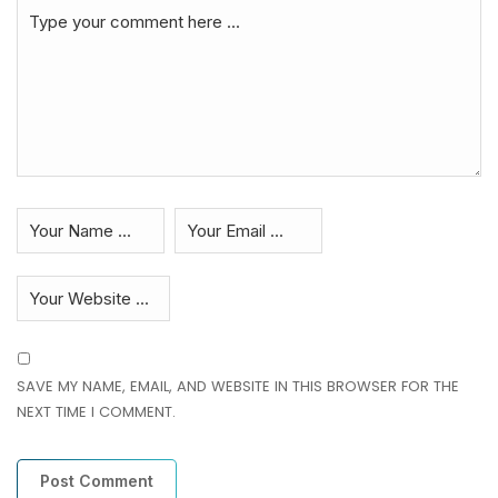
SAVE MY NAME, EMAIL, AND WEBSITE IN THIS BROWSER FOR THE
NEXT TIME I COMMENT.