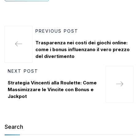
PREVIOUS POST
Trasparenza nei costi dei giochi online:
come i bonus influenzano il vero prezzo
del divertimento
NEXT POST
Strategia Vincenti alla Roulette: Come
Massimizzare le Vincite con Bonus e
Jackpot
Search