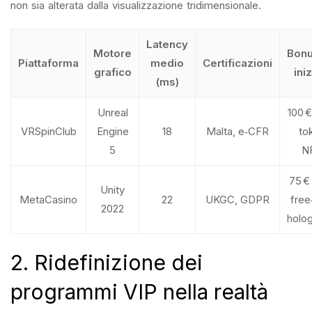
non sia alterata dalla visualizzazione tridimensionale.
Latency
Motore
Bonu
Piattaforma
medio
Certificazioni
grafico
iniz
(ms)
Unreal
100 €
VRSpinClub
Engine
18
Malta, e‑CFR
to
5
N
75 €
Unity
MetaCasino
22
UKGC, GDPR
free
2022
holog
2. Ridefinizione dei
programmi VIP nella realtà