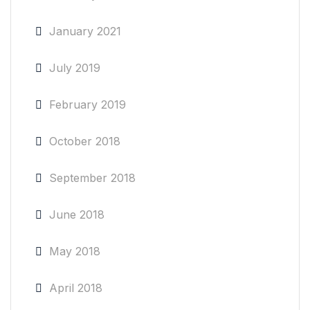
January 2021
July 2019
February 2019
October 2018
September 2018
June 2018
May 2018
April 2018