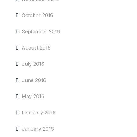
October 2016
September 2016
August 2016
July 2016
June 2016
May 2016
February 2016
January 2016