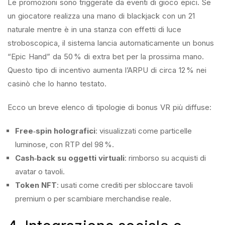
Le promozioni sono triggerate da eventi di gioco epici. Se
un giocatore realizza una mano di blackjack con un 21
naturale mentre è in una stanza con effetti di luce
stroboscopica, il sistema lancia automaticamente un bonus
“Epic Hand” da 50 % di extra bet per la prossima mano.
Questo tipo di incentivo aumenta l’ARPU di circa 12 % nei
casinò che lo hanno testato.
Ecco un breve elenco di tipologie di bonus VR più diffuse:
Free‑spin holografici
: visualizzati come particelle
luminose, con RTP del 98 %.
Cash‑back su oggetti virtuali
: rimborso su acquisti di
avatar o tavoli.
Token NFT
: usati come crediti per sbloccare tavoli
premium o per scambiare merchandise reale.