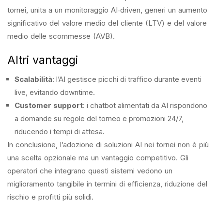
tornei, unita a un monitoraggio AI‑driven, generi un aumento
significativo del valore medio del cliente (LTV) e del valore
medio delle scommesse (AVB).
Altri vantaggi
Scalabilità
: l’AI gestisce picchi di traffico durante eventi
live, evitando downtime.
Customer support
: i chatbot alimentati da AI rispondono
a domande su regole del torneo e promozioni 24/7,
riducendo i tempi di attesa.
In conclusione, l’adozione di soluzioni AI nei tornei non è più
una scelta opzionale ma un vantaggio competitivo. Gli
operatori che integrano questi sistemi vedono un
miglioramento tangibile in termini di efficienza, riduzione del
rischio e profitti più solidi.