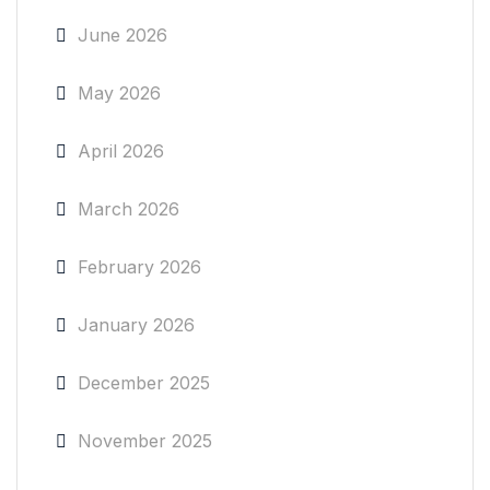
June 2026
May 2026
April 2026
March 2026
February 2026
January 2026
December 2025
November 2025