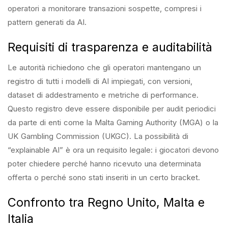
operatori a monitorare transazioni sospette, compresi i
pattern generati da AI.
Requisiti di trasparenza e auditabilità
Le autorità richiedono che gli operatori mantengano un
registro di tutti i modelli di AI impiegati, con versioni,
dataset di addestramento e metriche di performance.
Questo registro deve essere disponibile per audit periodici
da parte di enti come la Malta Gaming Authority (MGA) o la
UK Gambling Commission (UKGC). La possibilità di
“explainable AI” è ora un requisito legale: i giocatori devono
poter chiedere perché hanno ricevuto una determinata
offerta o perché sono stati inseriti in un certo bracket.
Confronto tra Regno Unito, Malta e
Italia