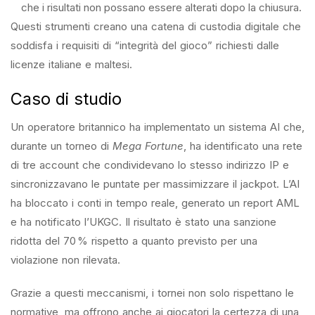
che i risultati non possano essere alterati dopo la chiusura.
Questi strumenti creano una catena di custodia digitale che
soddisfa i requisiti di “integrità del gioco” richiesti dalle
licenze italiane e maltesi.
Caso di studio
Un operatore britannico ha implementato un sistema AI che,
durante un torneo di
Mega Fortune
, ha identificato una rete
di tre account che condividevano lo stesso indirizzo IP e
sincronizzavano le puntate per massimizzare il jackpot. L’AI
ha bloccato i conti in tempo reale, generato un report AML
e ha notificato l’UKGC. Il risultato è stato una sanzione
ridotta del 70 % rispetto a quanto previsto per una
violazione non rilevata.
Grazie a questi meccanismi, i tornei non solo rispettano le
normative, ma offrono anche ai giocatori la certezza di una