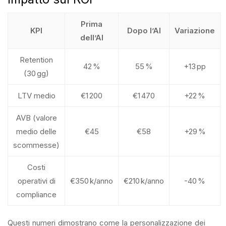
Prima
KPI
Dopo l’AI
Variazione
dell’AI
Retention
42 %
55 %
+13 pp
(30 gg)
LTV medio
€1 200
€1 470
+22 %
AVB (valore
medio delle
€45
€58
+29 %
scommesse)
Costi
operativi di
€350 k/anno
€210 k/anno
-40 %
compliance
Questi numeri dimostrano come la personalizzazione dei