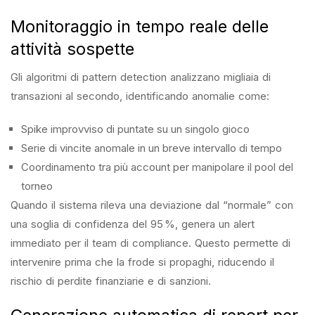
Monitoraggio in tempo reale delle
attività sospette
Gli algoritmi di pattern detection analizzano migliaia di
transazioni al secondo, identificando anomalie come:
Spike improvviso di puntate su un singolo gioco
Serie di vincite anomale in un breve intervallo di tempo
Coordinamento tra più account per manipolare il pool del
torneo
Quando il sistema rileva una deviazione dal “normale” con
una soglia di confidenza del 95 %, genera un alert
immediato per il team di compliance. Questo permette di
intervenire prima che la frode si propaghi, riducendo il
rischio di perdite finanziarie e di sanzioni.