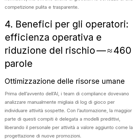
competizione pulita e trasparente.
4. Benefici per gli operatori:
efficienza operativa e
riduzione del rischio — ≈ 460
parole
Ottimizzazione delle risorse umane
Prima dell’avvento dell’AI, i team di compliance dovevano
analizzare manualmente migliaia di log di gioco per
individuare attività sospette. Con l’automazione, la maggior
parte di questi compiti è delegata a modelli predittivi,
liberando il personale per attività a valore aggiunto come la
progettazione di nuove promozioni.