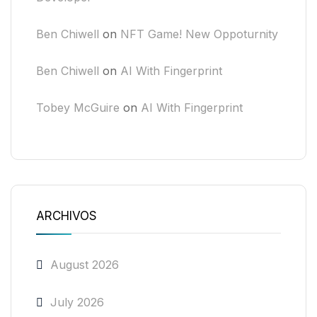
Ben Chiwell
on
NFT Game! New Oppoturnity
Ben Chiwell
on
AI With Fingerprint
Tobey McGuire
on
AI With Fingerprint
ARCHIVOS
August 2026
July 2026