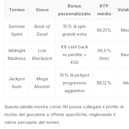
Bonus
RTP
Torneo
Gioco
Volati
personalizzato
medio
Summer
Book of
15 % di spin
96,21 %
Med
Sprint
Dead
gratuiti extra
€8 cash back
Midnight
Live
99,5 %
su perdite >
Bas
Madness
Blackjack
(live)
€50
10 % di jackpot
Jackpot
Mega
progressivo
88,12 %
Alt
Rush
Moolah
aggiuntivo
Questa tabella mostra come l’AI possa collegare il profilo di
rischio del giocatore a offerte specifiche, migliorando il
valore percepito del torneo.