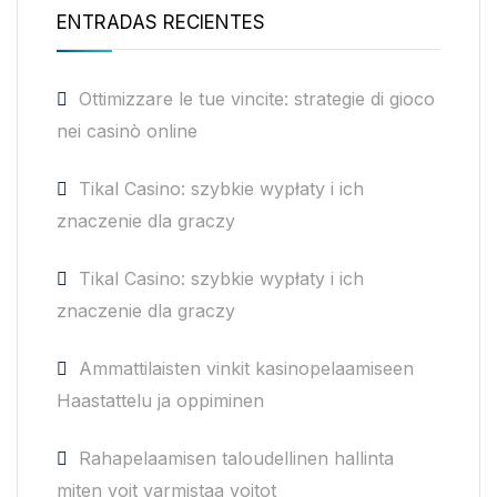
ENTRADAS RECIENTES
Ottimizzare le tue vincite: strategie di gioco
nei casinò online
Tikal Casino: szybkie wypłaty i ich
znaczenie dla graczy
Tikal Casino: szybkie wypłaty i ich
znaczenie dla graczy
Ammattilaisten vinkit kasinopelaamiseen
Haastattelu ja oppiminen
Rahapelaamisen taloudellinen hallinta
miten voit varmistaa voitot