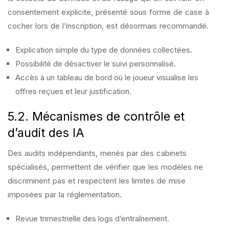
consentement explicite, présenté sous forme de case à
cocher lors de l’inscription, est désormais recommandé.
Explication simple du type de données collectées.
Possibilité de désactiver le suivi personnalisé.
Accès à un tableau de bord où le joueur visualise les
offres reçues et leur justification.
5.2. Mécanismes de contrôle et
d’audit des IA
Des audits indépendants, menés par des cabinets
spécialisés, permettent de vérifier que les modèles ne
discriminent pas et respectent les limites de mise
imposées par la réglementation.
Revue trimestrielle des logs d’entraînement.