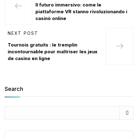
Il futuro immersivo: come le
piattaforme VR stanno rivoluzionando i
casinò online
NEXT POST
Tournois gratuits : le tremplin
incontournable pour maîtriser les jeux
de casino en ligne
Search