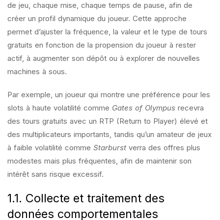
de jeu, chaque mise, chaque temps de pause, afin de
créer un profil dynamique du joueur. Cette approche
permet d’ajuster la fréquence, la valeur et le type de tours
gratuits en fonction de la propension du joueur à rester
actif, à augmenter son dépôt ou à explorer de nouvelles
machines à sous.
Par exemple, un joueur qui montre une préférence pour les
slots à haute volatilité comme
Gates of Olympus
recevra
des tours gratuits avec un RTP (Return to Player) élevé et
des multiplicateurs importants, tandis qu’un amateur de jeux
à faible volatilité comme
Starburst
verra des offres plus
modestes mais plus fréquentes, afin de maintenir son
intérêt sans risque excessif.
1.1. Collecte et traitement des
données comportementales