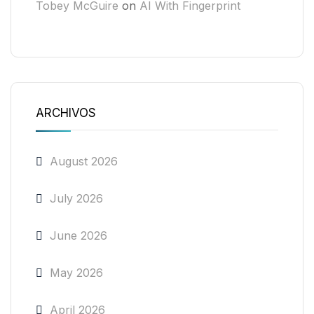
Tobey McGuire
on
AI With Fingerprint
ARCHIVOS
August 2026
July 2026
June 2026
May 2026
April 2026