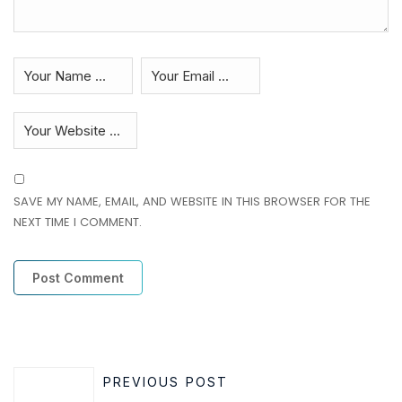
SAVE MY NAME, EMAIL, AND WEBSITE IN THIS BROWSER FOR THE
NEXT TIME I COMMENT.
PREVIOUS POST