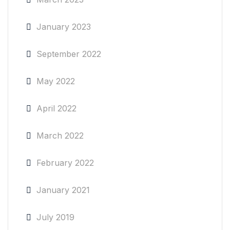
January 2023
September 2022
May 2022
April 2022
March 2022
February 2022
January 2021
July 2019