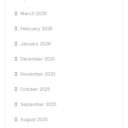
March 2026
February 2026
January 2026
December 2025
November 2025
October 2025
September 2025
August 2025