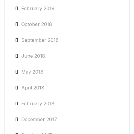
February 2019
October 2018
September 2018
June 2018
May 2018
April 2018
February 2018
December 2017