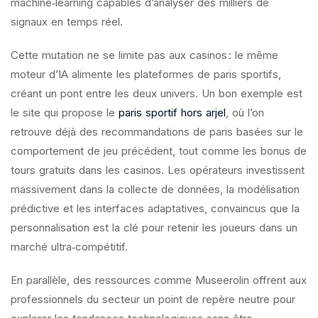
machine‑learning capables d’analyser des milliers de
signaux en temps réel.
Cette mutation ne se limite pas aux casinos : le même
moteur d’IA alimente les plateformes de paris sportifs,
créant un pont entre les deux univers. Un bon exemple est
le site qui propose le
paris sportif hors arjel
, où l’on
retrouve déjà des recommandations de paris basées sur le
comportement de jeu précédent, tout comme les bonus de
tours gratuits dans les casinos. Les opérateurs investissent
massivement dans la collecte de données, la modélisation
prédictive et les interfaces adaptatives, convaincus que la
personnalisation est la clé pour retenir les joueurs dans un
marché ultra‑compétitif.
En parallèle, des ressources comme Museerolin offrent aux
professionnels du secteur un point de repère neutre pour