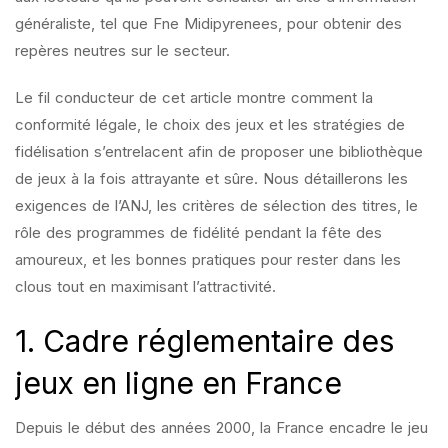
généraliste, tel que Fne Midipyrenees, pour obtenir des
repères neutres sur le secteur.
Le fil conducteur de cet article montre comment la
conformité légale, le choix des jeux et les stratégies de
fidélisation s’entrelacent afin de proposer une bibliothèque
de jeux à la fois attrayante et sûre. Nous détaillerons les
exigences de l’ANJ, les critères de sélection des titres, le
rôle des programmes de fidélité pendant la fête des
amoureux, et les bonnes pratiques pour rester dans les
clous tout en maximisant l’attractivité.
1. Cadre réglementaire des
jeux en ligne en France
Depuis le début des années 2000, la France encadre le jeu