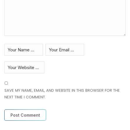
SAVE MY NAME, EMAIL, AND WEBSITE IN THIS BROWSER FOR THE
NEXT TIME I COMMENT.