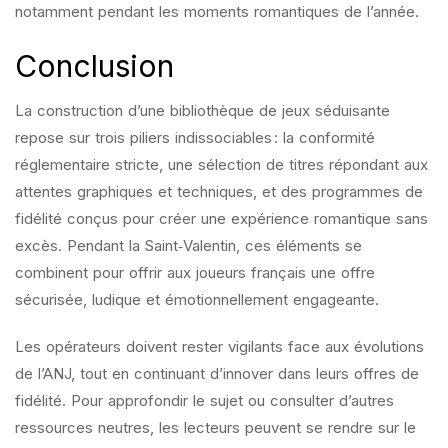
notamment pendant les moments romantiques de l’année.
Conclusion
La construction d’une bibliothèque de jeux séduisante
repose sur trois piliers indissociables : la conformité
réglementaire stricte, une sélection de titres répondant aux
attentes graphiques et techniques, et des programmes de
fidélité conçus pour créer une expérience romantique sans
excès. Pendant la Saint‑Valentin, ces éléments se
combinent pour offrir aux joueurs français une offre
sécurisée, ludique et émotionnellement engageante.
Les opérateurs doivent rester vigilants face aux évolutions
de l’ANJ, tout en continuant d’innover dans leurs offres de
fidélité. Pour approfondir le sujet ou consulter d’autres
ressources neutres, les lecteurs peuvent se rendre sur le