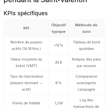
KPIs spécifiques
Objectif
Méthode de
KPI
typique
suivi
Nombre de joueurs
Tableau de bord
+12 %
actifs (14‑16 févr.)
quotidien
Valeur moyenne du
Analyse des paris
45 €
ticket (VMT)
par session
Taux de réactivation
Comparaison
(players dormant →
8 %
avant/après
actif)
campagne
Log des
Points de fidélité
1,2 M
transactions de