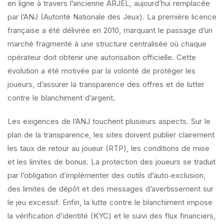
en ligne à travers l’ancienne ARJEL, aujourd’hui remplacée
par l’ANJ (Autorité Nationale des Jeux). La première licence
française a été délivrée en 2010, marquant le passage d’un
marché fragmenté à une structure centralisée où chaque
opérateur doit obtenir une autorisation officielle. Cette
évolution a été motivée par la volonté de protéger les
joueurs, d’assurer la transparence des offres et de lutter
contre le blanchiment d’argent.
Les exigences de l’ANJ touchent plusieurs aspects. Sur le
plan de la transparence, les sites doivent publier clairement
les taux de retour au joueur (RTP), les conditions de mise
et les limites de bonus. La protection des joueurs se traduit
par l’obligation d’implémenter des outils d’auto‑exclusion,
des limites de dépôt et des messages d’avertissement sur
le jeu excessif. Enfin, la lutte contre le blanchiment impose
la vérification d’identité (KYC) et le suivi des flux financiers,