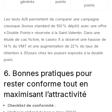
générés
points
points
Les tests A/B permettent de comparer une campagne
classique (bonus standard de 100 % dépôt) avec une offre
« Double Points » réservée à la Saint‑Valentin. Dans une
étude de cas fictive, le casino X a observé une hausse de
14 % du VMT et une augmentation de 22 % du taux de
rétention à 30 jours chez les joueurs exposés à la double
point.
6. Bonnes pratiques pour
rester conforme tout en
maximisant l’attractivité
Checklist de conformité
: