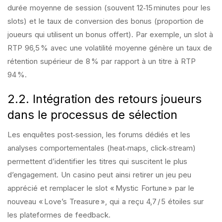
durée moyenne de session (souvent 12‑15 minutes pour les
slots) et le taux de conversion des bonus (proportion de
joueurs qui utilisent un bonus offert). Par exemple, un slot à
RTP 96,5 % avec une volatilité moyenne génère un taux de
rétention supérieur de 8 % par rapport à un titre à RTP
94 %.
2.2. Intégration des retours joueurs
dans le processus de sélection
Les enquêtes post‑session, les forums dédiés et les
analyses comportementales (heat‑maps, click‑stream)
permettent d’identifier les titres qui suscitent le plus
d’engagement. Un casino peut ainsi retirer un jeu peu
apprécié et remplacer le slot « Mystic Fortune » par le
nouveau « Love’s Treasure », qui a reçu 4,7 / 5 étoiles sur
les plateformes de feedback.