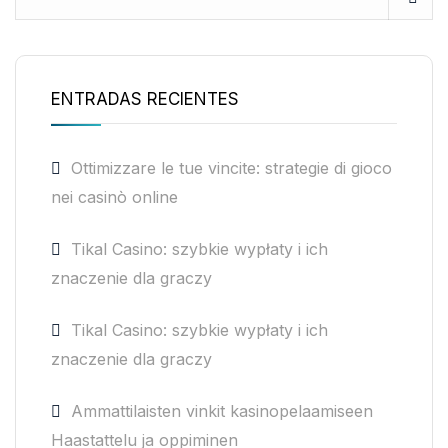
ENTRADAS RECIENTES
Ottimizzare le tue vincite: strategie di gioco
nei casinò online
Tikal Casino: szybkie wypłaty i ich
znaczenie dla graczy
Tikal Casino: szybkie wypłaty i ich
znaczenie dla graczy
Ammattilaisten vinkit kasinopelaamiseen
Haastattelu ja oppiminen