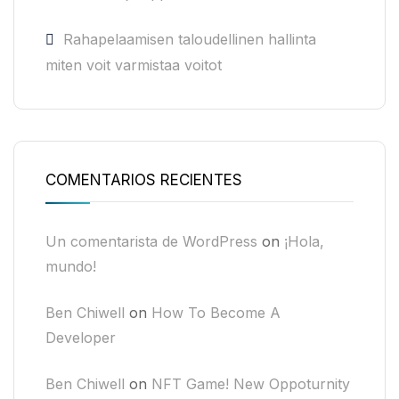
Rahapelaamisen taloudellinen hallinta
miten voit varmistaa voitot
COMENTARIOS RECIENTES
Un comentarista de WordPress
on
¡Hola,
mundo!
Ben Chiwell
on
How To Become A
Developer
Ben Chiwell
on
NFT Game! New Oppoturnity