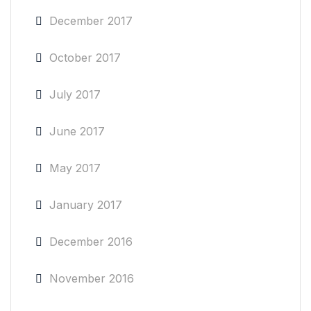
December 2017
October 2017
July 2017
June 2017
May 2017
January 2017
December 2016
November 2016