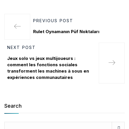
PREVIOUS POST
Rulet Oynamanın Püf Noktaları
NEXT POST
Jeux solo vs jeux multijoueurs :
comment les fonctions sociales
transforment les machines à sous en
expériences communautaires
Search