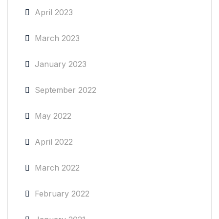
April 2023
March 2023
January 2023
September 2022
May 2022
April 2022
March 2022
February 2022