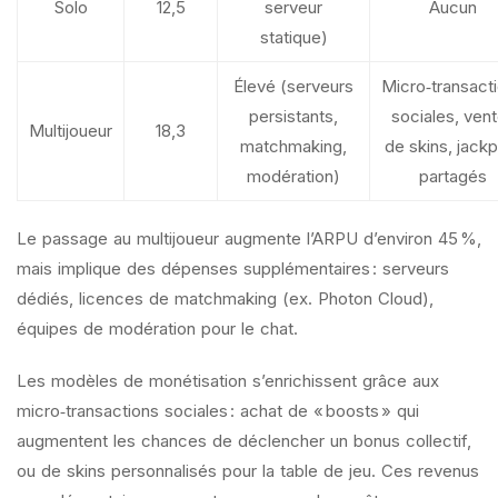
Solo
12,5
serveur
Aucun
statique)
Élevé (serveurs
Micro‑transact
persistants,
sociales, ven
Multijoueur
18,3
matchmaking,
de skins, jack
modération)
partagés
Le passage au multijoueur augmente l’ARPU d’environ 45 %,
mais implique des dépenses supplémentaires : serveurs
dédiés, licences de matchmaking (ex. Photon Cloud),
équipes de modération pour le chat.
Les modèles de monétisation s’enrichissent grâce aux
micro‑transactions sociales : achat de « boosts » qui
augmentent les chances de déclencher un bonus collectif,
ou de skins personnalisés pour la table de jeu. Ces revenus