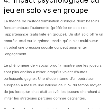
4. Impact psychologique du
jeu en solo vs en groupe
La théorie de l’autodétermination distingue deux besoins
fondamentaux : l’autonomie (préférée en solo) et
l’appartenance (satisfaite en groupe). Un slot solo offre un
contrôle total sur le rythme, tandis qu’un slot multijoueur
introduit une pression sociale qui peut augmenter
l’engagement.
Le phénomène de « social proof » montre que les joueurs
sont plus enclins à miser lorsqu’ils voient d’autres
participants gagner. Une étude interne d’un opérateur
européen a mesuré une hausse de 15 % du temps moyen
de jeu lorsqu’un chat était activé, les joueurs cherchant à
imiter les stratégies perçues comme gagnantes.