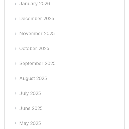
January 2026
December 2025
November 2025
October 2025
September 2025
August 2025
July 2025
June 2025
May 2025