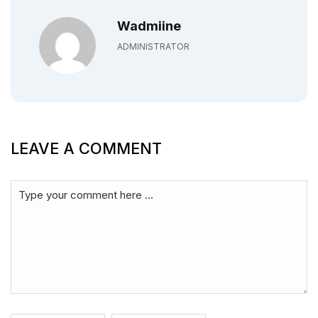
Wadmiine
ADMINISTRATOR
LEAVE A COMMENT