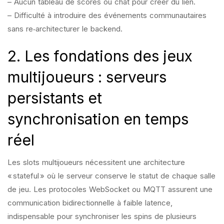
– Aucun tableau de scores ou chat pour créer du lien.
– Difficulté à introduire des événements communautaires
sans re‑architecturer le backend.
2. Les fondations des jeux
multijoueurs : serveurs
persistants et
synchronisation en temps
réel
Les slots multijoueurs nécessitent une architecture
« stateful » où le serveur conserve le statut de chaque salle
de jeu. Les protocoles WebSocket ou MQTT assurent une
communication bidirectionnelle à faible latence,
indispensable pour synchroniser les spins de plusieurs