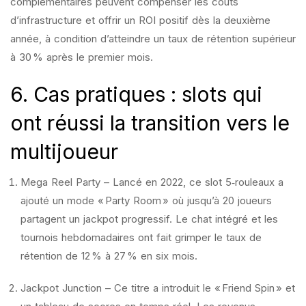
complémentaires peuvent compenser les coûts
d’infrastructure et offrir un ROI positif dès la deuxième
année, à condition d’atteindre un taux de rétention supérieur
à 30 % après le premier mois.
6. Cas pratiques : slots qui
ont réussi la transition vers le
multijoueur
Mega Reel Party – Lancé en 2022, ce slot 5‑rouleaux a
ajouté un mode « Party Room » où jusqu’à 20 joueurs
partagent un jackpot progressif. Le chat intégré et les
tournois hebdomadaires ont fait grimper le taux de
rétention de 12 % à 27 % en six mois.
Jackpot Junction – Ce titre a introduit le « Friend Spin » et