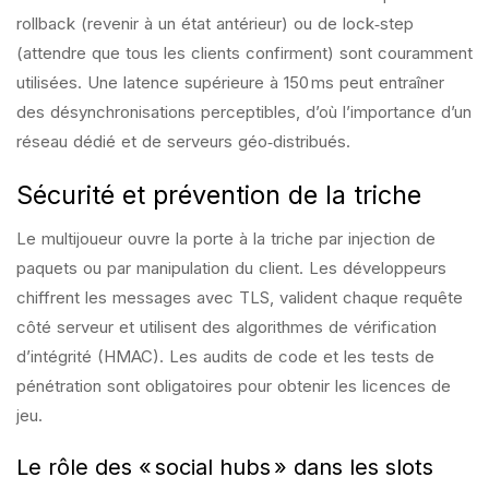
rollback (revenir à un état antérieur) ou de lock‑step
(attendre que tous les clients confirment) sont couramment
utilisées. Une latence supérieure à 150 ms peut entraîner
des désynchronisations perceptibles, d’où l’importance d’un
réseau dédié et de serveurs géo‑distribués.
Sécurité et prévention de la triche
Le multijoueur ouvre la porte à la triche par injection de
paquets ou par manipulation du client. Les développeurs
chiffrent les messages avec TLS, valident chaque requête
côté serveur et utilisent des algorithmes de vérification
d’intégrité (HMAC). Les audits de code et les tests de
pénétration sont obligatoires pour obtenir les licences de
jeu.
Le rôle des « social hubs » dans les slots