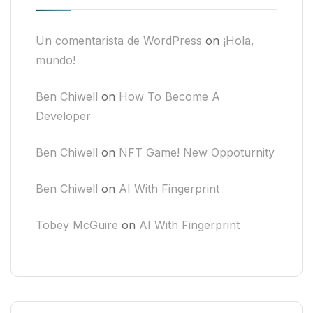
Un comentarista de WordPress
on
¡Hola,
mundo!
Ben Chiwell
on
How To Become A
Developer
Ben Chiwell
on
NFT Game! New Oppoturnity
Ben Chiwell
on
AI With Fingerprint
Tobey McGuire
on
AI With Fingerprint