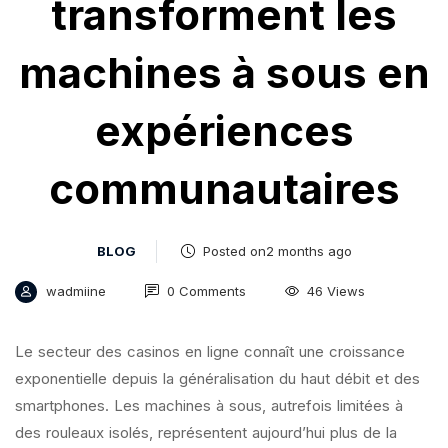
transforment les
machines à sous en
expériences
communautaires
BLOG
Posted on2 months ago
wadmiine
0 Comments
46 Views
Le secteur des casinos en ligne connaît une croissance
exponentielle depuis la généralisation du haut débit et des
smartphones. Les machines à sous, autrefois limitées à
des rouleaux isolés, représentent aujourd’hui plus de la