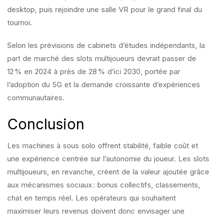
desktop, puis rejoindre une salle VR pour le grand final du
tournoi.
Selon les prévisions de cabinets d’études indépendants, la
part de marché des slots multijoueurs devrait passer de
12 % en 2024 à près de 28 % d’ici 2030, portée par
l’adoption du 5G et la demande croissante d’expériences
communautaires.
Conclusion
Les machines à sous solo offrent stabilité, faible coût et
une expérience centrée sur l’autonomie du joueur. Les slots
multijoueurs, en revanche, créent de la valeur ajoutée grâce
aux mécanismes sociaux : bonus collectifs, classements,
chat en temps réel. Les opérateurs qui souhaitent
maximiser leurs revenus doivent donc envisager une