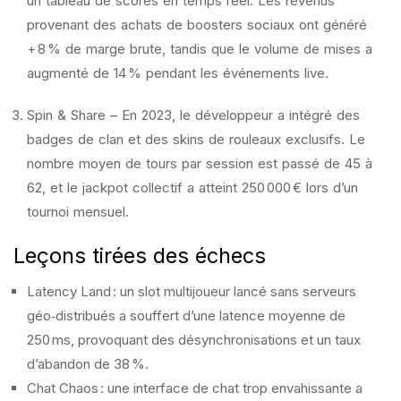
un tableau de scores en temps réel. Les revenus
provenant des achats de boosters sociaux ont généré
+ 8 % de marge brute, tandis que le volume de mises a
augmenté de 14 % pendant les événements live.
Spin & Share – En 2023, le développeur a intégré des
badges de clan et des skins de rouleaux exclusifs. Le
nombre moyen de tours par session est passé de 45 à
62, et le jackpot collectif a atteint 250 000 € lors d’un
tournoi mensuel.
Leçons tirées des échecs
Latency Land : un slot multijoueur lancé sans serveurs
géo‑distribués a souffert d’une latence moyenne de
250 ms, provoquant des désynchronisations et un taux
d’abandon de 38 %.
Chat Chaos : une interface de chat trop envahissante a