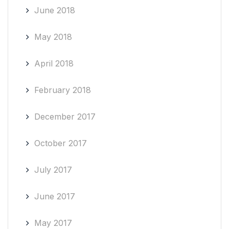
June 2018
May 2018
April 2018
February 2018
December 2017
October 2017
July 2017
June 2017
May 2017