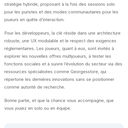
stratégie hybride, proposant à la fois des sessions solo
pour les puristes et des modes communautaires pour les
joueurs en quête d’interaction.
Pour les développeurs, la clé réside dans une architecture
robuste, une UX modulable et le respect des exigences
réglementaires. Les joueurs, quant à eux, sont invités à
explorer les nouvelles offres multijoueurs, à tester les
fonctions sociales et à suivre l’évolution du secteur via des
ressources spécialisées comme Georgesstore, qui
répertorie les dernières innovations sans se positionner
comme autorité de recherche.
Bonne partie, et que la chance vous accompagne, que
vous jouiez en solo ou en équipe.