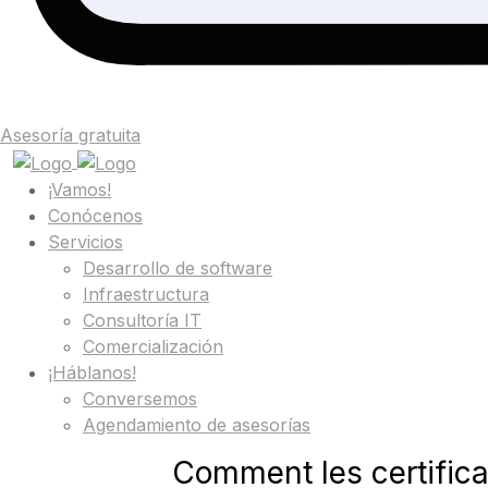
Asesoría gratuita
¡Vamos!
Conócenos
Servicios
Desarrollo de software
Infraestructura
Consultoría IT
Comercialización
¡Háblanos!
Conversemos
Agendamiento de asesorías
Comment les certificat