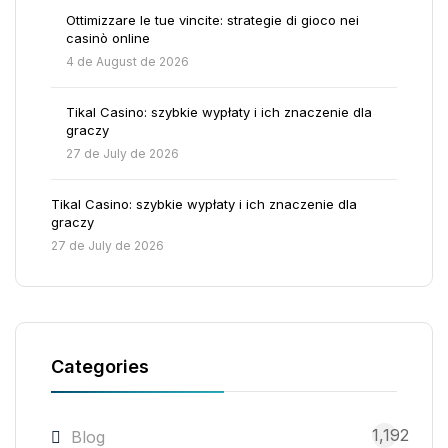
Ottimizzare le tue vincite: strategie di gioco nei
casinò online
4 de August de 2026
Tikal Casino: szybkie wypłaty i ich znaczenie dla
graczy
27 de July de 2026
Tikal Casino: szybkie wypłaty i ich znaczenie dla
graczy
27 de July de 2026
Categories
1,192
Blog