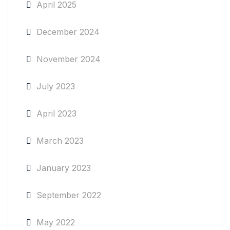
April 2025
December 2024
November 2024
July 2023
April 2023
March 2023
January 2023
September 2022
May 2022