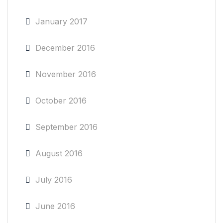
January 2017
December 2016
November 2016
October 2016
September 2016
August 2016
July 2016
June 2016