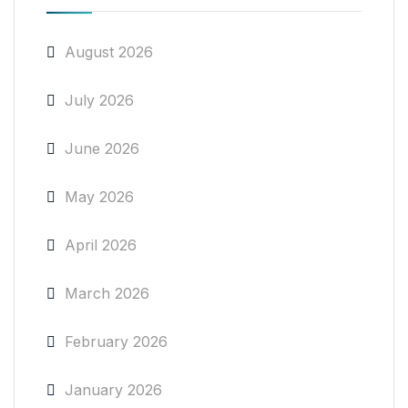
August 2026
July 2026
June 2026
May 2026
April 2026
March 2026
February 2026
January 2026