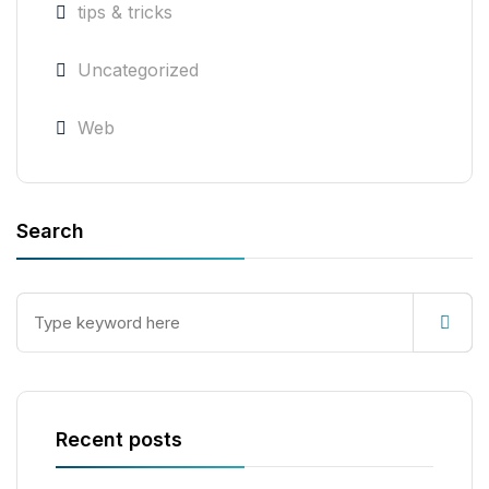
tips & tricks
Uncategorized
Web
Search
Recent posts