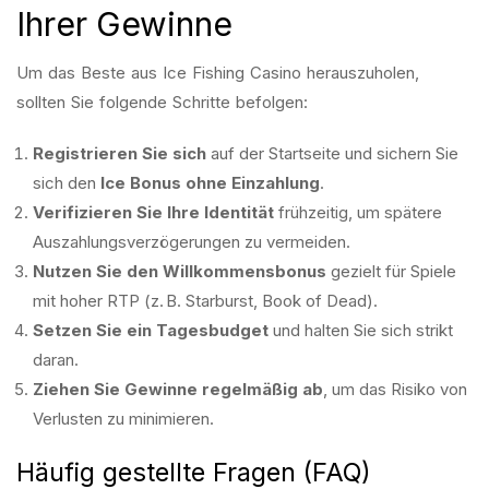
Ihrer Gewinne
Um das Beste aus Ice Fishing Casino herauszuholen,
sollten Sie folgende Schritte befolgen:
Registrieren Sie sich
auf der Startseite und sichern Sie
sich den
Ice Bonus ohne Einzahlung
.
Verifizieren Sie Ihre Identität
frühzeitig, um spätere
Auszahlungsverzögerungen zu vermeiden.
Nutzen Sie den Willkommensbonus
gezielt für Spiele
mit hoher RTP (z. B. Starburst, Book of Dead).
Setzen Sie ein Tagesbudget
und halten Sie sich strikt
daran.
Ziehen Sie Gewinne regelmäßig ab
, um das Risiko von
Verlusten zu minimieren.
Häufig gestellte Fragen (FAQ)