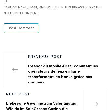
SAVE MY NAME, EMAIL, AND WEBSITE IN THIS BROWSER FOR THE
NEXT TIME I COMMENT.
PREVIOUS POST
L’essor du mobile‑first : comment les
opérateurs de jeux en ligne
transforment les bonus grâce aux
données
NEXT POST
Liebevolle Gewinne zum Valentinstag:
Wie du im SpinGranny Casino die