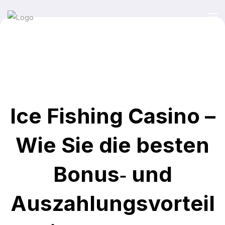
Ice Fishing Casino –
Wie Sie die besten
Bonus‑ und
Auszahlungsvorteil