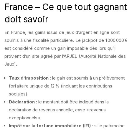
France – Ce que tout gagnant
doit savoir
En France, les gains issus de jeux d’argent en ligne sont
soumis à une fiscalité particulière. Le jackpot de 1 000 000 €
est considéré comme un gain imposable dès lors qu’il
provient d’un site agréé par l’ARJEL (Autorité Nationale des
Jeux).
Taux d’imposition
: le gain est soumis à un prélèvement
forfaitaire unique de 12 % (incluant les contributions
sociales).
Déclaration
: le montant doit être indiqué dans la
déclaration de revenus annuelle, case « revenus
exceptionnels ».
Impôt sur la fortune immobilière (IFI)
: si le patrimoine