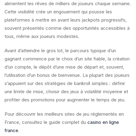
alimentent les rêves de milliers de joueurs chaque semaine.
Cette visibilité crée un engouement qui pousse les
plateformes à mettre en avant leurs jackpots progressifs,
souvent présentés comme des opportunités accessibles à
tous, même aux joueurs modestes.
Avant d’atteindre le gros lot, le parcours typique d’un
gagnant commence par le choix d’un site fiable, la création
d’un compte, le dépôt d’une mise de départ et, souvent,
l’utilisation d’un bonus de bienvenue. La plupart des joueurs
s’appuient sur des stratégies de bankroll simples : définir
une limite de mise, choisir des jeux à volatilité moyenne et
profiter des promotions pour augmenter le temps de jeu.
Pour découvrir les meilleurs sites de jeu réglementés en
France, consultez le guide complet du
casino en ligne
france
.