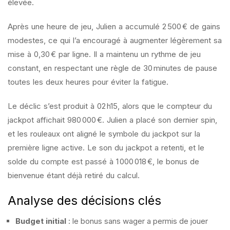
élevée.
Après une heure de jeu, Julien a accumulé 2 500 € de gains
modestes, ce qui l’a encouragé à augmenter légèrement sa
mise à 0,30 € par ligne. Il a maintenu un rythme de jeu
constant, en respectant une règle de 30 minutes de pause
toutes les deux heures pour éviter la fatigue.
Le déclic s’est produit à 02 h15, alors que le compteur du
jackpot affichait 980 000 €. Julien a placé son dernier spin,
et les rouleaux ont aligné le symbole du jackpot sur la
première ligne active. Le son du jackpot a retenti, et le
solde du compte est passé à 1 000 018 €, le bonus de
bienvenue étant déjà retiré du calcul.
Analyse des décisions clés
Budget initial
: le bonus sans wager a permis de jouer