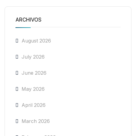
ARCHIVOS
August 2026
July 2026
June 2026
May 2026
April 2026
March 2026