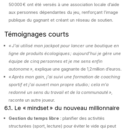
50 000 € ont été versés à une association locale d’aide
aux personnes dépendantes du jeu, renforçant l’image
publique du gagnant et créant un réseau de soutien.
Témoignages courts
« J’ai utilisé mon jackpot pour lancer une boutique en
ligne de produits écologiques ; aujourd’hui je gère une
équipe de cinq personnes et je me sens enfin
autonome »,
explique une gagnante de 1,2 million d’euros.
« Après mon gain, j’ai suivi une formation de coaching
sportif et j’ai ouvert mon propre studio ; cela m’a
redonné un sens du travail et de la communauté »,
raconte un autre joueur.
6.1. Le « mindset » du nouveau millionnaire
Gestion du temps libre
: planifier des activités
structurées (sport, lecture) pour éviter le vide qui peut