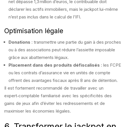
net dépasse 1,3 million d’euros, le contribuable doit
déclarer les actifs immobiliers, mais le jackpot lui-même
n’est pas inclus dans le calcul de l’IFI.
Optimisation légale
Donations
: transmettre une partie du gain à des proches
ou à des associations peut réduire l’assiette imposable
grâce aux abattements légaux.
Placement dans des produits défiscalisés
: les FCPE
ou les contrats d’assurance vie en unités de compte
offrent des avantages fiscaux après 8 ans de détention.
Il est fortement recommandé de travailler avec un
expert‑comptable familiarisé avec les spécificités des
gains de jeux afin d’éviter les redressements et de
maximiser les économies légales.
6. Transformer le jackpot en