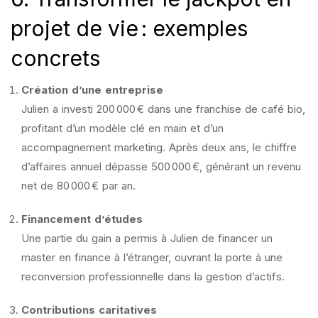
projet de vie : exemples
concrets
Création d’une entreprise
Julien a investi 200 000 € dans une franchise de café bio,
profitant d’un modèle clé en main et d’un
accompagnement marketing. Après deux ans, le chiffre
d’affaires annuel dépasse 500 000 €, générant un revenu
net de 80 000 € par an.
Financement d’études
Une partie du gain a permis à Julien de financer un
master en finance à l’étranger, ouvrant la porte à une
reconversion professionnelle dans la gestion d’actifs.
Contributions caritatives