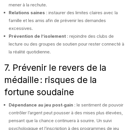
mener à la rechute.
Relations saines
: instaurer des limites claires avec la
famille et les amis afin de prévenir les demandes
excessives.
Prévention de l’isolement
: rejoindre des clubs de
lecture ou des groupes de soutien pour rester connecté à
la réalité quotidienne.
7. Prévenir le revers de la
médaille : risques de la
fortune soudaine
Dépendance au jeu post‑gain
: le sentiment de pouvoir
contrôler l’argent peut pousser à des mises plus élevées,
pensant que la chance continuera à sourire. Un suivi
psychologique et l’inscription à des programmes de jeu