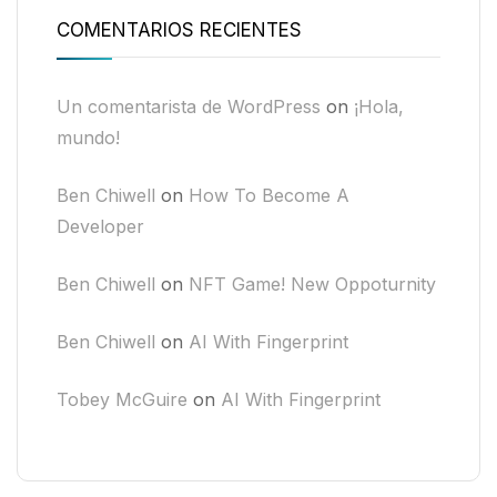
COMENTARIOS RECIENTES
Un comentarista de WordPress
on
¡Hola,
mundo!
Ben Chiwell
on
How To Become A
Developer
Ben Chiwell
on
NFT Game! New Oppoturnity
Ben Chiwell
on
AI With Fingerprint
Tobey McGuire
on
AI With Fingerprint