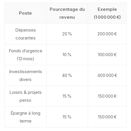
Pourcentage du
Exemple
Poste
revenu
(1 000 000 €)
Dépenses
20 %
200 000 €
courantes
Fonds d’urgence
10 %
100 000 €
(12 mois)
Investissements
40 %
400 000 €
divers
Loisirs & projets
15 %
150 000 €
perso
Épargne à long
15 %
150 000 €
terme