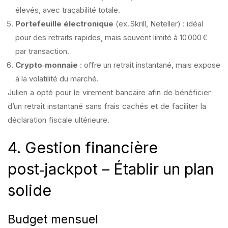
élevés, avec traçabilité totale.
Portefeuille électronique
(ex. Skrill, Neteller) : idéal
pour des retraits rapides, mais souvent limité à 10 000 €
par transaction.
Crypto‑monnaie
: offre un retrait instantané, mais expose
à la volatilité du marché.
Julien a opté pour le virement bancaire afin de bénéficier
d’un retrait instantané sans frais cachés et de faciliter la
déclaration fiscale ultérieure.
4. Gestion financière
post‑jackpot – Établir un plan
solide
Budget mensuel