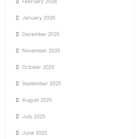
February 2026
January 2026
December 2025
November 2025
October 2025
September 2025
August 2025
July 2025
June 2025