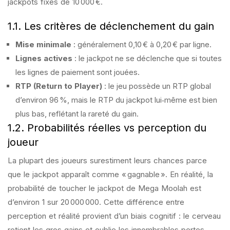
jackpots fixes de 10 000 €.
1.1. Les critères de déclenchement du gain
Mise minimale
: généralement 0,10 € à 0,20 € par ligne.
Lignes actives
: le jackpot ne se déclenche que si toutes
les lignes de paiement sont jouées.
RTP (Return to Player)
: le jeu possède un RTP global
d’environ 96 %, mais le RTP du jackpot lui‑même est bien
plus bas, reflétant la rareté du gain.
1.2. Probabilités réelles vs perception du
joueur
La plupart des joueurs surestiment leurs chances parce
que le jackpot apparaît comme « gagnable ». En réalité, la
probabilité de toucher le jackpot de Mega Moolah est
d’environ 1 sur 20 000 000. Cette différence entre
perception et réalité provient d’un biais cognitif : le cerveau
retient les gros gains et oublie les innombrables pertes.