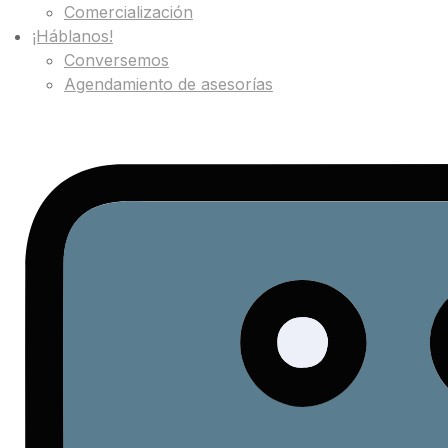
Comercialización
¡Háblanos!
Conversemos
Agendamiento de asesorías