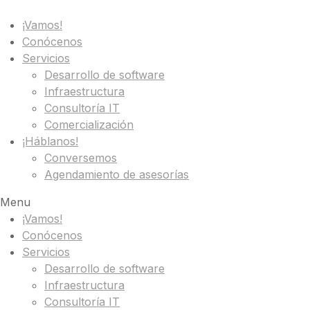
¡Vamos!
Conócenos
Servicios
Desarrollo de software
Infraestructura
Consultoría IT
Comercialización
¡Háblanos!
Conversemos
Agendamiento de asesorías
Menu
¡Vamos!
Conócenos
Servicios
Desarrollo de software
Infraestructura
Consultoría IT