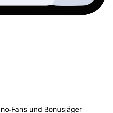
sino‑Fans und Bonusjäger