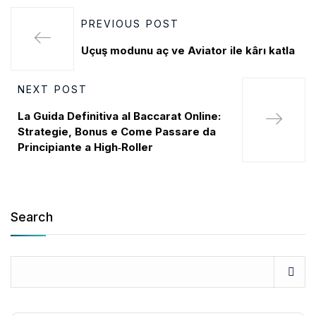
PREVIOUS POST
Uçuş modunu aç ve Aviator ile kârı katla
NEXT POST
La Guida Definitiva al Baccarat Online:
Strategie, Bonus e Come Passare da
Principiante a High‑Roller
Search