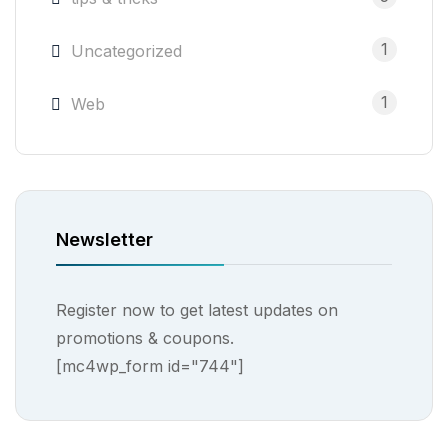
1
Uncategorized
1
Web
Newsletter
Register now to get latest updates on
promotions & coupons.
[mc4wp_form id="744"]