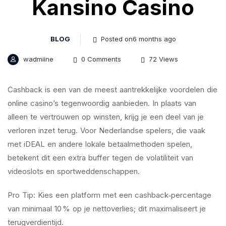
Kansino Casino
BLOG
Posted on6 months ago
wadmiine
0 Comments
72 Views
Cashback is een van de meest aantrekkelijke voordelen die
online casino’s tegenwoordig aanbieden. In plaats van
alleen te vertrouwen op winsten, krijg je een deel van je
verloren inzet terug. Voor Nederlandse spelers, die vaak
met iDEAL en andere lokale betaalmethoden spelen,
betekent dit een extra buffer tegen de volatiliteit van
videoslots en sportweddenschappen.
Pro Tip: Kies een platform met een cashback‑percentage
van minimaal 10 % op je nettoverlies; dit maximaliseert je
terugverdientijd.