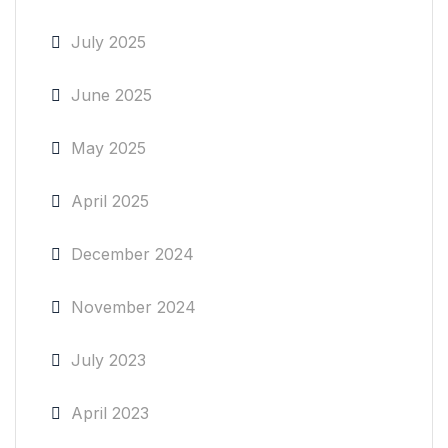
July 2025
June 2025
May 2025
April 2025
December 2024
November 2024
July 2023
April 2023