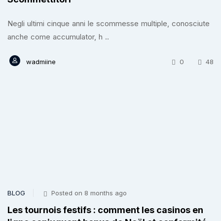
Negli ultimi cinque anni le scommesse multiple, conosciute
anche come accumulator, h ..
wadmiine
0
48
BLOG
Posted on 8 months ago
Les tournois festifs : comment les casinos en