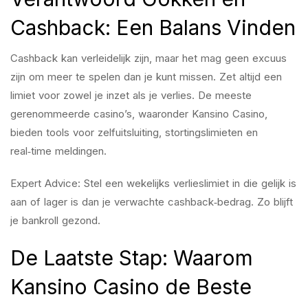
Cashback: Een Balans Vinden
Cashback kan verleidelijk zijn, maar het mag geen excuus
zijn om meer te spelen dan je kunt missen. Zet altijd een
limiet voor zowel je inzet als je verlies. De meeste
gerenommeerde casino’s, waaronder Kansino Casino,
bieden tools voor zelfuitsluiting, stortingslimieten en
real‑time meldingen.
Expert Advice: Stel een wekelijks verlieslimiet in die gelijk is
aan of lager is dan je verwachte cashback‑bedrag. Zo blijft
je bankroll gezond.
De Laatste Stap: Waarom
Kansino Casino de Beste