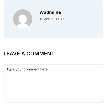
Wadmiine
ADMINISTRATOR
LEAVE A COMMENT