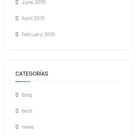
June 2015
April 2015
February 2015
CATEGORÍAS
Blog
iteck
news