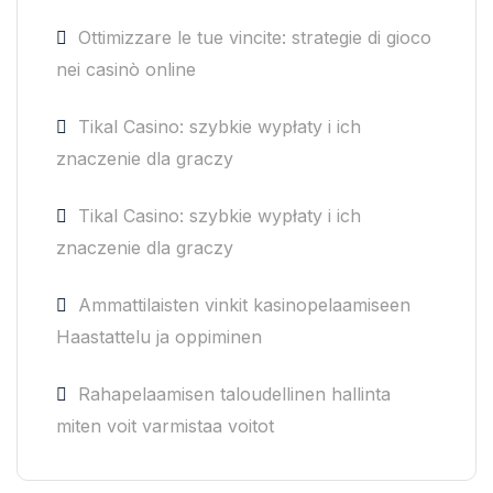
Ottimizzare le tue vincite: strategie di gioco
nei casinò online
Tikal Casino: szybkie wypłaty i ich
znaczenie dla graczy
Tikal Casino: szybkie wypłaty i ich
znaczenie dla graczy
Ammattilaisten vinkit kasinopelaamiseen
Haastattelu ja oppiminen
Rahapelaamisen taloudellinen hallinta
miten voit varmistaa voitot