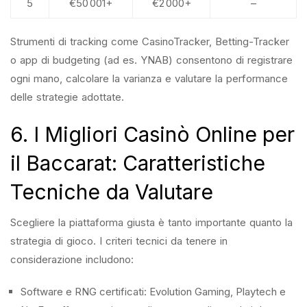
5
€50 001+
€2 000+
–
Strumenti di tracking come CasinoTracker, Betting-Tracker
o app di budgeting (ad es. YNAB) consentono di registrare
ogni mano, calcolare la varianza e valutare la performance
delle strategie adottate.
6. I Migliori Casinò Online per
il Baccarat: Caratteristiche
Tecniche da Valutare
Scegliere la piattaforma giusta è tanto importante quanto la
strategia di gioco. I criteri tecnici da tenere in
considerazione includono:
Software e RNG certificati: Evolution Gaming, Playtech e