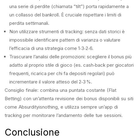
una serie di perdite (chiamata “tilt”) porta rapidamente a
un collasso del bankroll. È cruciale rispettare i limiti di
perdita settimanali.
Non utilizzare strumenti di tracking: senza dati storici è
impossibile identificare pattern di varianza o valutare
l’efficacia di una strategia come 1‑3‑2‑6.
Trascurare l’analisi delle promozioni: scegliere il bonus più
adatto al proprio stile di gioco (es. cash‑back per giocatori
frequenti, ricarica per chi fa depositi regolari) può
incrementare il valore atteso del 2‑3 %.
Consiglio finale: combina una puntata costante (Flat
Betting) con un’attenta revisione dei bonus disponibili su siti
come Absurdityisnothing, e utilizza sempre un’app di
tracking per monitorare l’andamento delle tue sessioni.
Conclusione