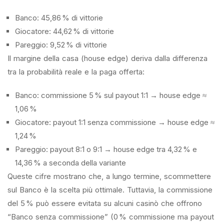
Banco: 45,86 % di vittorie
Giocatore: 44,62 % di vittorie
Pareggio: 9,52 % di vittorie
Il margine della casa (house edge) deriva dalla differenza
tra la probabilità reale e la paga offerta:
Banco: commissione 5 % sul payout 1:1 → house edge ≈
1,06 %
Giocatore: payout 1:1 senza commissione → house edge ≈
1,24 %
Pareggio: payout 8:1 o 9:1 → house edge tra 4,32 % e
14,36 % a seconda della variante
Queste cifre mostrano che, a lungo termine, scommettere
sul Banco è la scelta più ottimale. Tuttavia, la commissione
del 5 % può essere evitata su alcuni casinò che offrono
“Banco senza commissione” (0 % commissione ma payout