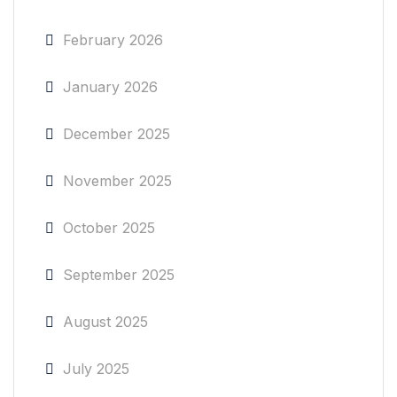
February 2026
January 2026
December 2025
November 2025
October 2025
September 2025
August 2025
July 2025