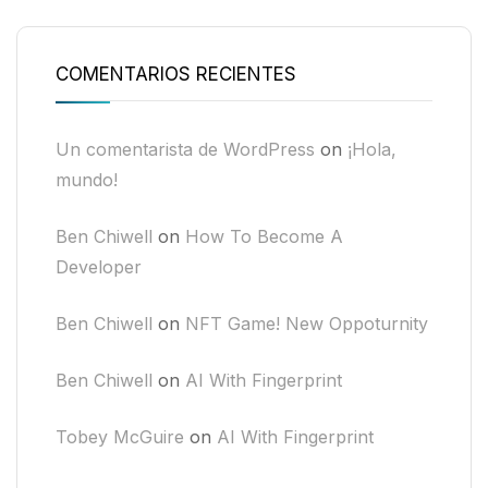
COMENTARIOS RECIENTES
Un comentarista de WordPress
on
¡Hola,
mundo!
Ben Chiwell
on
How To Become A
Developer
Ben Chiwell
on
NFT Game! New Oppoturnity
Ben Chiwell
on
AI With Fingerprint
Tobey McGuire
on
AI With Fingerprint