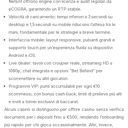
NetEnt offrono engine con licenza e audit regolari da
eCOGRA, garantendo un RTP stabile.
Velocità di caricamento: tempi inferiori a 2 secondi su
desktop e 1,5 secondi su mobile riducono l’attesa tra le
mani, fondamentale per le strategie a breve termine.
Interfaccia mobile: layout responsive, pulsanti grandi e
supporto touch per un’esperienza fluida su dispositivi
Android e iOS.
Live dealer: tavoli con croupier reale, streaming HD a
1080p, chat integrata e opzioni “Bet Behind” per
scommettere su altri giocatori.
Programmi VIP: punti accumulabili per ogni €10
scommessi, con bonus cash‑back, limiti di prelievo più alti
e inviti a tornei esclusivi di baccarat.
Alcuni casinò si distinguono per offrire casino senza verifica
documenti per i depositi fino a €500, rendendo l’onboarding
più rapido per chi gioca occasionalmente. Altri, invece,