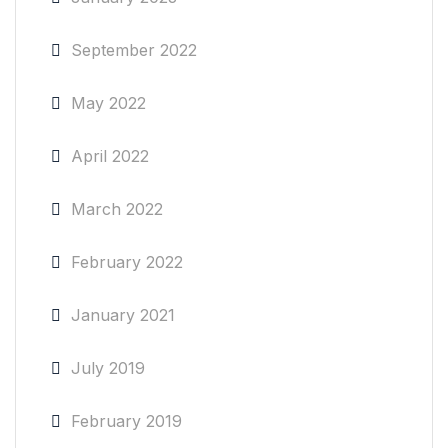
September 2022
May 2022
April 2022
March 2022
February 2022
January 2021
July 2019
February 2019