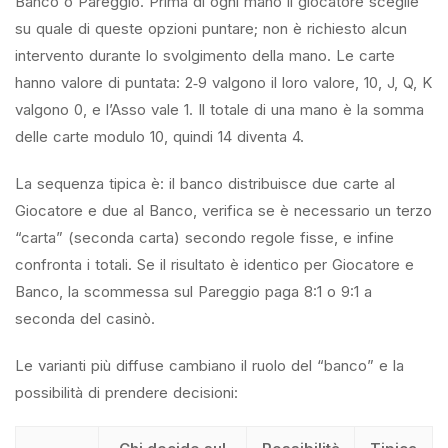
Banco o Pareggio. Prima di ogni mano il giocatore sceglie
su quale di queste opzioni puntare; non è richiesto alcun
intervento durante lo svolgimento della mano. Le carte
hanno valore di puntata: 2‑9 valgono il loro valore, 10, J, Q, K
valgono 0, e l’Asso vale 1. Il totale di una mano è la somma
delle carte modulo 10, quindi 14 diventa 4.
La sequenza tipica è: il banco distribuisce due carte al
Giocatore e due al Banco, verifica se è necessario un terzo
“carta” (seconda carta) secondo regole fisse, e infine
confronta i totali. Se il risultato è identico per Giocatore e
Banco, la scommessa sul Pareggio paga 8:1 o 9:1 a
seconda del casinò.
Le varianti più diffuse cambiano il ruolo del “banco” e la
possibilità di prendere decisioni: