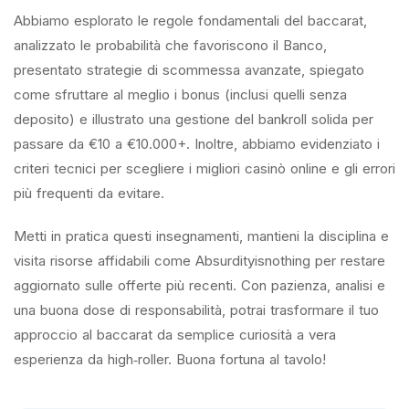
Abbiamo esplorato le regole fondamentali del baccarat,
analizzato le probabilità che favoriscono il Banco,
presentato strategie di scommessa avanzate, spiegato
come sfruttare al meglio i bonus (inclusi quelli senza
deposito) e illustrato una gestione del bankroll solida per
passare da €10 a €10.000+. Inoltre, abbiamo evidenziato i
criteri tecnici per scegliere i migliori casinò online e gli errori
più frequenti da evitare.
Metti in pratica questi insegnamenti, mantieni la disciplina e
visita risorse affidabili come Absurdityisnothing per restare
aggiornato sulle offerte più recenti. Con pazienza, analisi e
una buona dose di responsabilità, potrai trasformare il tuo
approccio al baccarat da semplice curiosità a vera
esperienza da high‑roller. Buona fortuna al tavolo!