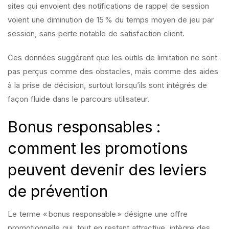
sites qui envoient des notifications de rappel de session
voient une diminution de 15 % du temps moyen de jeu par
session, sans perte notable de satisfaction client.
Ces données suggèrent que les outils de limitation ne sont
pas perçus comme des obstacles, mais comme des aides
à la prise de décision, surtout lorsqu’ils sont intégrés de
façon fluide dans le parcours utilisateur.
Bonus responsables :
comment les promotions
peuvent devenir des leviers
de prévention
Le terme « bonus responsable » désigne une offre
promotionnelle qui, tout en restant attractive, intègre des