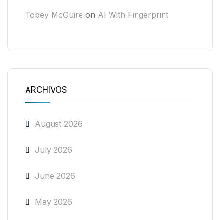
Tobey McGuire
on
AI With Fingerprint
ARCHIVOS
August 2026
July 2026
June 2026
May 2026