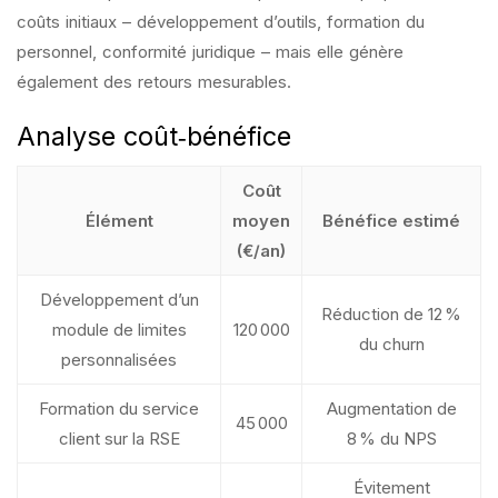
coûts initiaux – développement d’outils, formation du
personnel, conformité juridique – mais elle génère
également des retours mesurables.
Analyse coût‑bénéfice
Coût
Élément
moyen
Bénéfice estimé
(€/an)
Développement d’un
Réduction de 12 %
module de limites
120 000
du churn
personnalisées
Formation du service
Augmentation de
45 000
client sur la RSE
8 % du NPS
Évitement