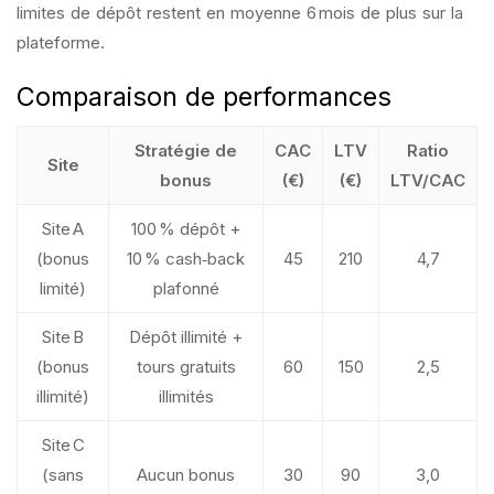
limites de dépôt restent en moyenne 6 mois de plus sur la
plateforme.
Comparaison de performances
Stratégie de
CAC
LTV
Ratio
Site
bonus
(€)
(€)
LTV/CAC
Site A
100 % dépôt +
(bonus
10 % cash‑back
45
210
4,7
limité)
plafonné
Site B
Dépôt illimité +
(bonus
tours gratuits
60
150
2,5
illimité)
illimités
Site C
(sans
Aucun bonus
30
90
3,0