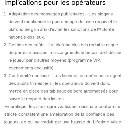
Implications pour les opérateurs
Adaptation des messages publicitaires – Les slogans
doivent mentionner le pourcentage de mise requis et le
plafond de gain afin d’éviter les sanctions de l’Autorité
nationale des jeux.
Gestion des coûts – Un plafond plus bas réduit le risque
de pertes massives, mais augmente le besoin de fidéliser
le joueur par d’autres moyens (programme VIP,
événements exclusifs).
Conformité continue – Les licences européennes exigent
des audits trimestriels ; les opérateurs doivent donc
mettre en place des tableaux de bord automatisés pour
suivre le respect des limites.
En pratique, les sites qui investissent dans une conformité
stricte constatent une amélioration de la confiance des
joueurs, ce qui se traduit par une hausse du Lifetime Value