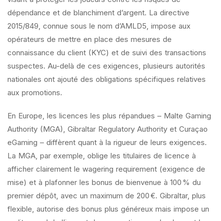
dépendance et de blanchiment d’argent. La directive
2015/849, connue sous le nom d’AMLD5, impose aux
opérateurs de mettre en place des mesures de
connaissance du client (KYC) et de suivi des transactions
suspectes. Au-delà de ces exigences, plusieurs autorités
nationales ont ajouté des obligations spécifiques relatives
aux promotions.
En Europe, les licences les plus répandues – Malte Gaming
Authority (MGA), Gibraltar Regulatory Authority et Curaçao
eGaming – diffèrent quant à la rigueur de leurs exigences.
La MGA, par exemple, oblige les titulaires de licence à
afficher clairement le wagering requirement (exigence de
mise) et à plafonner les bonus de bienvenue à 100 % du
premier dépôt, avec un maximum de 200 €. Gibraltar, plus
flexible, autorise des bonus plus généreux mais impose un