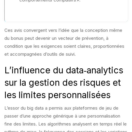
Ces avis convergent vers l’idée que la conception même
du bonus peut devenir un vecteur de prévention, à
condition que les exigences soient claires, proportionnées
et accompagnées d’outils de suivi.
L’influence du data‑analytics
sur la gestion des risques et
les limites personnalisées
L’essor du big data a permis aux plateformes de jeu de
passer d’une approche générique à une personnalisation
fine des limites. Les algorithmes analysent en temps réel le
rythme de mise, la fréquence des sessions et les variations