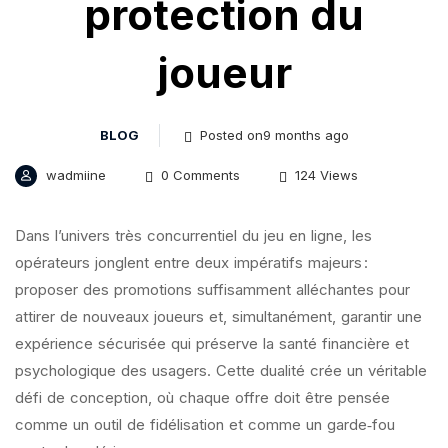
protection du
joueur
BLOG
Posted on9 months ago
wadmiine
0 Comments
124 Views
Dans l’univers très concurrentiel du jeu en ligne, les
opérateurs jonglent entre deux impératifs majeurs :
proposer des promotions suffisamment alléchantes pour
attirer de nouveaux joueurs et, simultanément, garantir une
expérience sécurisée qui préserve la santé financière et
psychologique des usagers. Cette dualité crée un véritable
défi de conception, où chaque offre doit être pensée
comme un outil de fidélisation et comme un garde‑fou