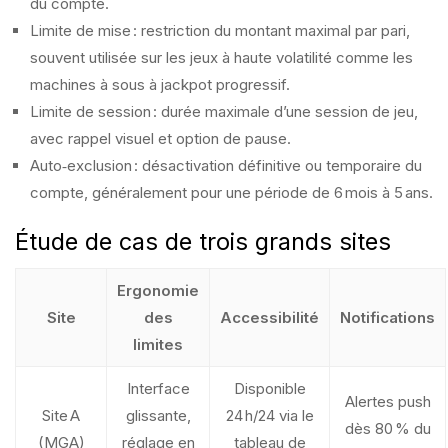
du compte.
Limite de mise : restriction du montant maximal par pari,
souvent utilisée sur les jeux à haute volatilité comme les
machines à sous à jackpot progressif.
Limite de session : durée maximale d’une session de jeu,
avec rappel visuel et option de pause.
Auto‑exclusion : désactivation définitive ou temporaire du
compte, généralement pour une période de 6 mois à 5 ans.
Étude de cas de trois grands sites
Ergonomie
Site
des
Accessibilité
Notifications
limites
Interface
Disponible
Alertes push
Site A
glissante,
24 h/24 via le
dès 80 % du
(MGA)
réglage en
tableau de