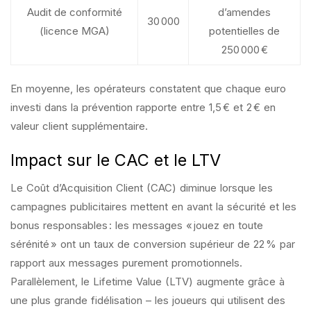
Audit de conformité
d’amendes
30 000
(licence MGA)
potentielles de
250 000 €
En moyenne, les opérateurs constatent que chaque euro
investi dans la prévention rapporte entre 1,5 € et 2 € en
valeur client supplémentaire.
Impact sur le CAC et le LTV
Le Coût d’Acquisition Client (CAC) diminue lorsque les
campagnes publicitaires mettent en avant la sécurité et les
bonus responsables : les messages « jouez en toute
sérénité » ont un taux de conversion supérieur de 22 % par
rapport aux messages purement promotionnels.
Parallèlement, le Lifetime Value (LTV) augmente grâce à
une plus grande fidélisation – les joueurs qui utilisent des