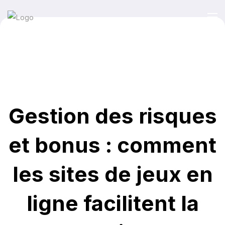
Gestion des risques
et bonus : comment
les sites de jeux en
ligne facilitent la