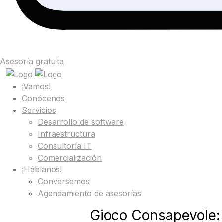
Asesoría gratuita
¡Vamos!
Conócenos
Servicios
Desarrollo de software
Infraestructura
Consultoría IT
Comercialización
¡Háblanos!
Conversemos
Agendamiento de asesorías
Gioco Consapevole: 