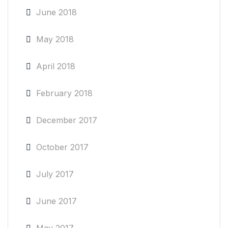
June 2018
May 2018
April 2018
February 2018
December 2017
October 2017
July 2017
June 2017