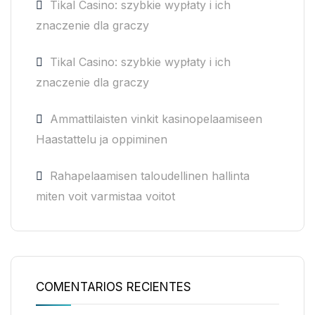
Tikal Casino: szybkie wypłaty i ich
znaczenie dla graczy
Tikal Casino: szybkie wypłaty i ich
znaczenie dla graczy
Ammattilaisten vinkit kasinopelaamiseen
Haastattelu ja oppiminen
Rahapelaamisen taloudellinen hallinta
miten voit varmistaa voitot
COMENTARIOS RECIENTES