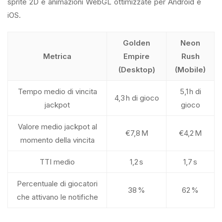
sprite 2D e animazioni WebGL ottimizzate per Android e
iOS.
Golden
Neon
Metri­ca
Empire
Rush
(Desktop)
(Mobile)
Tempo medio di vincita
5,1 h di
4,3 h di gioco
jackpot
gioco
Valore medio jackpot al
€7,8 M
€4,2 M
momento della vincita
TTI medio
1,2 s
1,7 s
Percentuale di giocatori
38 %
62 %
che attivano le notifiche