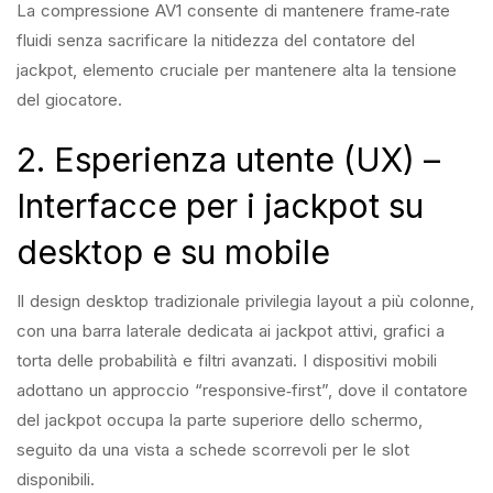
La compressione AV1 consente di mantenere frame‑rate
fluidi senza sacrificare la nitidezza del contatore del
jackpot, elemento cruciale per mantenere alta la tensione
del giocatore.
2. Esperienza utente (UX) –
Interfacce per i jackpot su
desktop e su mobile
Il design desktop tradizionale privilegia layout a più colonne,
con una barra laterale dedicata ai jackpot attivi, grafici a
torta delle probabilità e filtri avanzati. I dispositivi mobili
adottano un approccio “responsive‑first”, dove il contatore
del jackpot occupa la parte superiore dello schermo,
seguito da una vista a schede scorrevoli per le slot
disponibili.