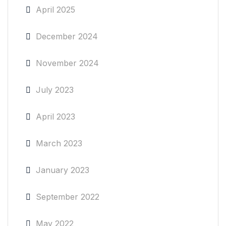
April 2025
December 2024
November 2024
July 2023
April 2023
March 2023
January 2023
September 2022
May 2022