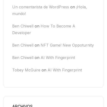
Un comentarista de WordPress
on
¡Hola,
mundo!
Ben Chiwell
on
How To Become A
Developer
Ben Chiwell
on
NFT Game! New Oppoturnity
Ben Chiwell
on
AI With Fingerprint
Tobey McGuire
on
AI With Fingerprint
ARCHIVOS