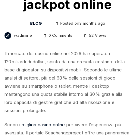
jackpot online
BLOG
Posted on3 months ago
wadmiine
0 Comments
52 Views
Il mercato dei casinò online nel 2026 ha superato i
120 miliardi di dollari, spinto da una crescita costante della
base di giocatori su dispositivi mobili. Secondo le ultime
analisi di settore, più del 68 % delle sessioni di gioco
avviene su smartphone o tablet, mentre i desktop
mantengono una quota stabile intorno al 30 % grazie alla
loro capacità di gestire grafiche ad alta risoluzione e
sessioni prolungate.
Scopri i
migliori casino online
per vivere l’esperienza più
avanzata. Il portale Seachangeproject offre una panoramica