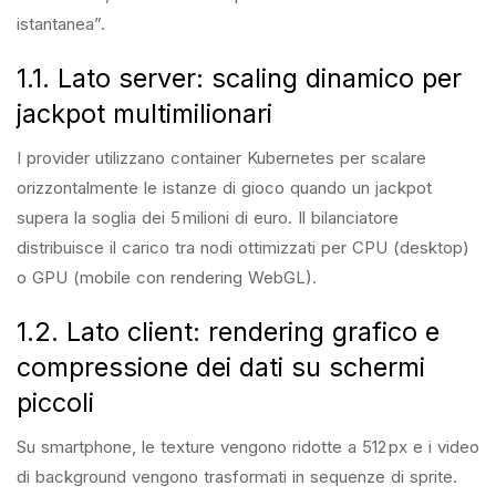
istantanea”.
1.1. Lato server: scaling dinamico per
jackpot multimilionari
I provider utilizzano container Kubernetes per scalare
orizzontalmente le istanze di gioco quando un jackpot
supera la soglia dei 5 milioni di euro. Il bilanciatore
distribuisce il carico tra nodi ottimizzati per CPU (desktop)
o GPU (mobile con rendering WebGL).
1.2. Lato client: rendering grafico e
compressione dei dati su schermi
piccoli
Su smartphone, le texture vengono ridotte a 512 px e i video
di background vengono trasformati in sequenze di sprite.