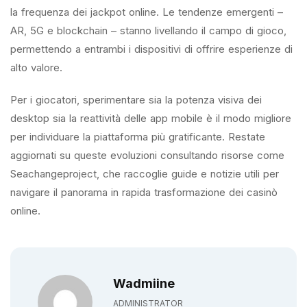
la frequenza dei jackpot online. Le tendenze emergenti –
AR, 5G e blockchain – stanno livellando il campo di gioco,
permettendo a entrambi i dispositivi di offrire esperienze di
alto valore.
Per i giocatori, sperimentare sia la potenza visiva dei
desktop sia la reattività delle app mobile è il modo migliore
per individuare la piattaforma più gratificante. Restate
aggiornati su queste evoluzioni consultando risorse come
Seachangeproject, che raccoglie guide e notizie utili per
navigare il panorama in rapida trasformazione dei casinò
online.
Wadmiine
ADMINISTRATOR