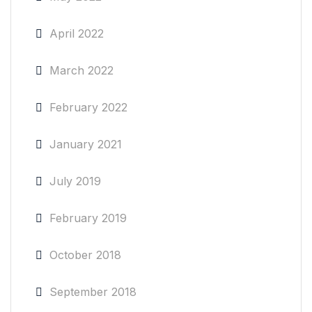
April 2022
March 2022
February 2022
January 2021
July 2019
February 2019
October 2018
September 2018