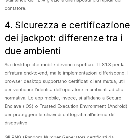
contatore.
4. Sicurezza e certificazione
dei jackpot: differenze tra i
due ambienti
Sia desktop che mobile devono rispettare TLS 1.3 per la
cifratura end‑to‑end, ma le implementazioni differiscono. I
browser desktop supportano certificati client mutua, utili
per verificare l’identità dell’operatore in ambienti ad alta
normativa. Le app mobile, invece, si affidano a Secure
Enclave (iOS) o Trusted Execution Environment (Android)
per proteggere le chiavi di crittografia all’interno del
dispositivo.
Gli RNG (Random Number Generator) certificati da