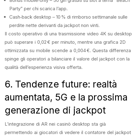
Bonus mobile‑only – 50 giri gratuiti su slot a tema “Beach
Party” per chi scarica l’app.
Cash‑back desktop – 10 % di rimborso settimanale sulle
perdite nette derivanti da jackpot non vinti.
Il costo operativo di una trasmissione video 4K su desktop
può superare i 0,02 € per minuto, mentre una grafica 2D
ottimizzata su mobile scende a 0,004 €. Questa differenza
spinge gli operatori a bilanciare il valore del jackpot con la
qualità dell’esperienza visiva offerta.
6. Tendenze future: realtà
aumentata, 5G e la prossima
generazione di jackpot
L’integrazione di AR nei casinò desktop sta già
permettendo ai giocatori di vedere il contatore del jackpot