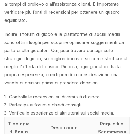
ai tempi di prelievo o all’assistenza clienti. È importante
verificare più fonti di recensioni per ottenere un quadro
equilibrato.
Inoltre, i forum di gioco e le piattaforme di social media
sono ottimi luoghi per scoprire opinioni e suggerimenti da
parte di altri giocatori. Qui, puoi trovare consigli sulle
strategie di gioco, sui migliori bonus e su come sfruttare al
meglio l’offerta del casinò. Ricorda, ogni giocatore ha la
propria esperienza, quindi prendi in considerazione una
varietà di opinioni prima di prendere decisioni.
Controlla le recensioni su diversi siti di gioco.
Partecipa ai forum e chiedi consigli.
Verifica le esperienze di altri utenti sui social media.
Tipologia
Requisiti di
Descrizione
di Bonus
Scommessa