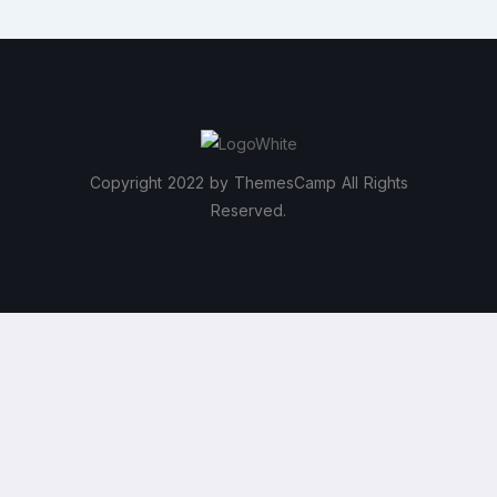
Copyright 2022 by ThemesCamp All Rights
Reserved.