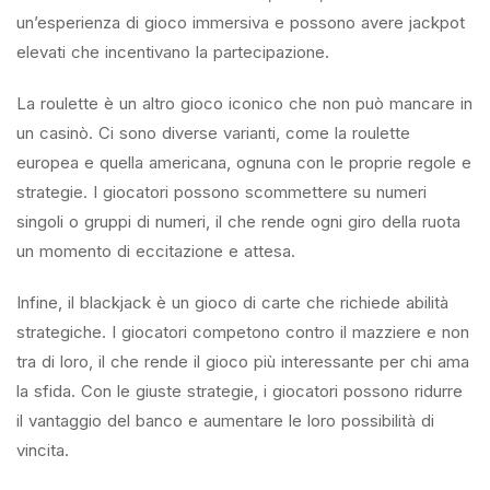
un’esperienza di gioco immersiva e possono avere jackpot
elevati che incentivano la partecipazione.
La roulette è un altro gioco iconico che non può mancare in
un casinò. Ci sono diverse varianti, come la roulette
europea e quella americana, ognuna con le proprie regole e
strategie. I giocatori possono scommettere su numeri
singoli o gruppi di numeri, il che rende ogni giro della ruota
un momento di eccitazione e attesa.
Infine, il blackjack è un gioco di carte che richiede abilità
strategiche. I giocatori competono contro il mazziere e non
tra di loro, il che rende il gioco più interessante per chi ama
la sfida. Con le giuste strategie, i giocatori possono ridurre
il vantaggio del banco e aumentare le loro possibilità di
vincita.