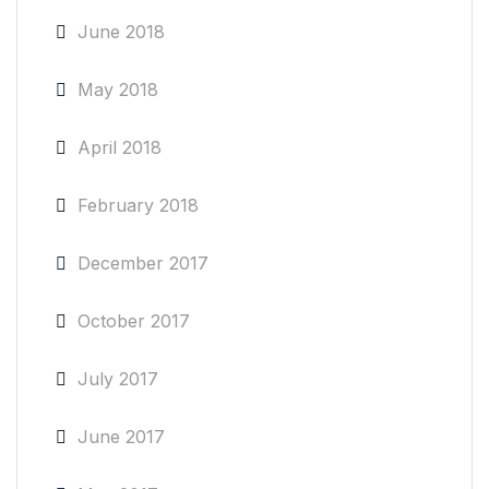
June 2018
May 2018
April 2018
February 2018
December 2017
October 2017
July 2017
June 2017