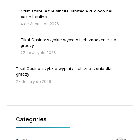
Ottimizzare le tue vincite: strategie di gioco nei
casinò online
4 de August de 2026
Tikal Casino: szybkie wypłaty i ich znaczenie dla
graczy
27 de July de 2026
Tikal Casino: szybkie wypłaty i ich znaczenie dla
graczy
27 de July de 2026
Categories