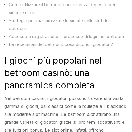
Come utilizzare il betroom bonus senza deposito per
vincere di più
Strategie per massimizzare le vincite nelle slot del
betroom
Accesso e registrazione: il processo di login nel betroom
Le recensioni del betroom: cosa dicono i giocatori?
I giochi più popolari nel
betroom casinò: una
panoramica completa
Nel betroom casinò, i giocatori possono trovare una vasta
gamma di giochi, dai classici come la roulette e il blackjack
alle moderne slot machine. Le
betroom slot
attirano una
grande varietà di giocatori grazie ai loro temi accattivanti e
alle funzioni bonus. Le slot online, infatti, offrono