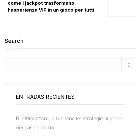
come i jackpot trasformano
l’esperienza VIP in un gioco per tutti
Search
ENTRADAS RECIENTES
Ottimizzare le tue vincite: strategie di gioco
nei casinò online