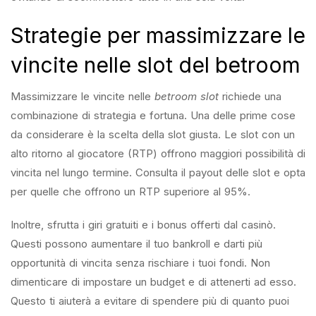
Strategie per massimizzare le
vincite nelle slot del betroom
Massimizzare le vincite nelle
betroom slot
richiede una
combinazione di strategia e fortuna. Una delle prime cose
da considerare è la scelta della slot giusta. Le slot con un
alto ritorno al giocatore (RTP) offrono maggiori possibilità di
vincita nel lungo termine. Consulta il payout delle slot e opta
per quelle che offrono un RTP superiore al 95%.
Inoltre, sfrutta i giri gratuiti e i bonus offerti dal casinò.
Questi possono aumentare il tuo bankroll e darti più
opportunità di vincita senza rischiare i tuoi fondi. Non
dimenticare di impostare un budget e di attenerti ad esso.
Questo ti aiuterà a evitare di spendere più di quanto puoi