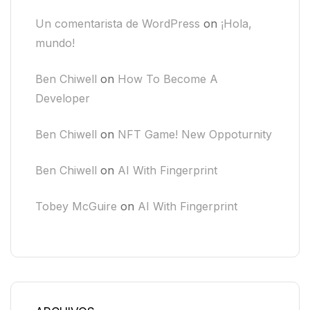
Un comentarista de WordPress
on
¡Hola,
mundo!
Ben Chiwell
on
How To Become A
Developer
Ben Chiwell
on
NFT Game! New Oppoturnity
Ben Chiwell
on
AI With Fingerprint
Tobey McGuire
on
AI With Fingerprint