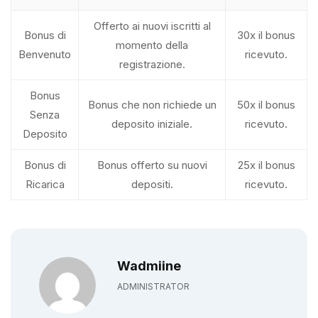
Offerto ai nuovi iscritti al
Bonus di
30x il bonus
momento della
Benvenuto
ricevuto.
registrazione.
Bonus
Bonus che non richiede un
50x il bonus
Senza
deposito iniziale.
ricevuto.
Deposito
Bonus di
Bonus offerto su nuovi
25x il bonus
Ricarica
depositi.
ricevuto.
Wadmiine
ADMINISTRATOR