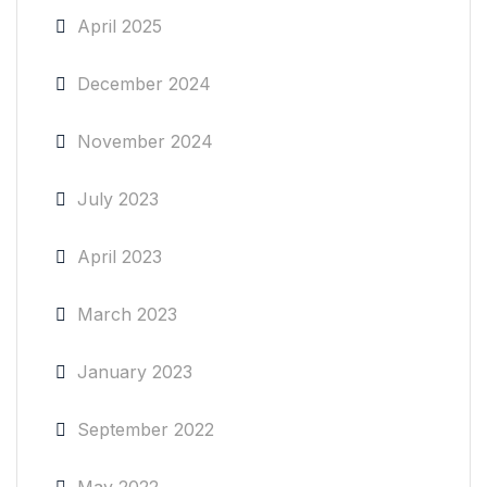
April 2025
December 2024
November 2024
July 2023
April 2023
March 2023
January 2023
September 2022