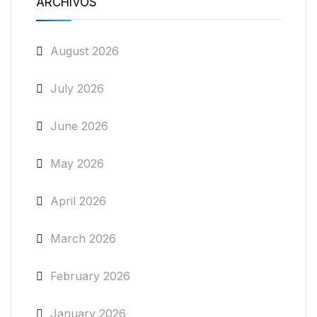
ARCHIVOS
August 2026
July 2026
June 2026
May 2026
April 2026
March 2026
February 2026
January 2026