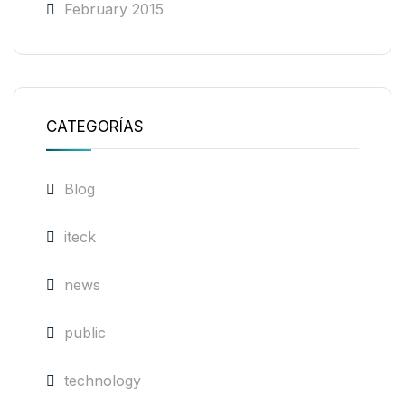
February 2015
CATEGORÍAS
Blog
iteck
news
public
technology