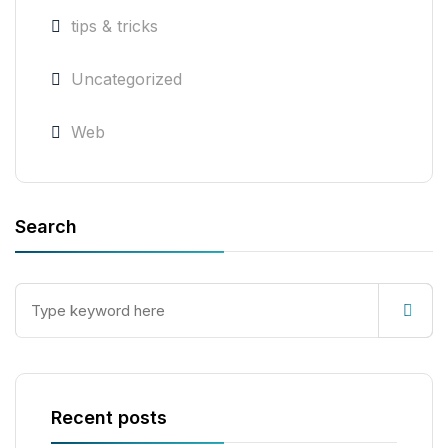
tips & tricks
Uncategorized
Web
Search
Recent posts