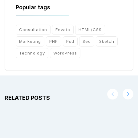
Popular tags
Consultation
Envato
HTML/CSS
Marketing
PHP
Psd
Seo
Sketch
Technology
WordPress
RELATED POSTS