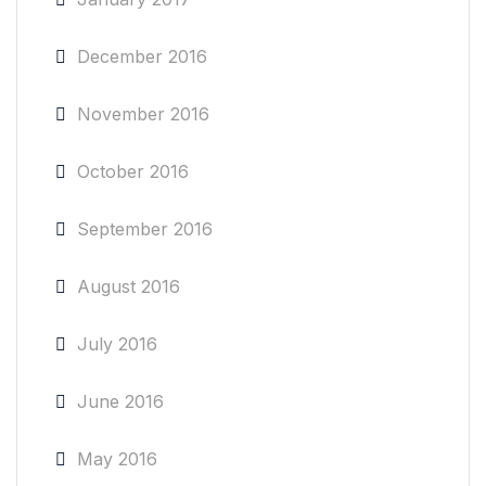
December 2016
November 2016
October 2016
September 2016
August 2016
July 2016
June 2016
May 2016