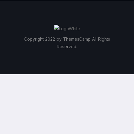
Copyright 2022 by ThemesCamp All Rights
Reserved.