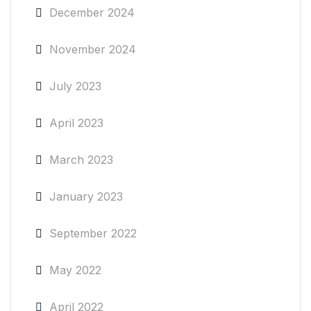
December 2024
November 2024
July 2023
April 2023
March 2023
January 2023
September 2022
May 2022
April 2022