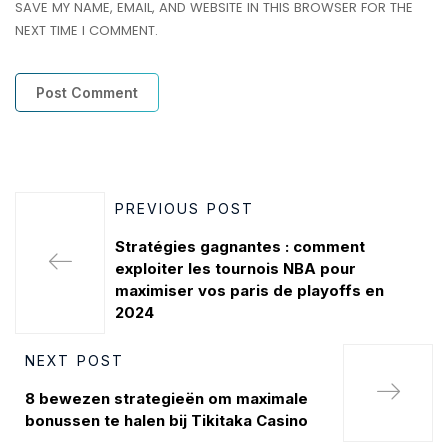
SAVE MY NAME, EMAIL, AND WEBSITE IN THIS BROWSER FOR THE
NEXT TIME I COMMENT.
PREVIOUS POST
Stratégies gagnantes : comment
exploiter les tournois NBA pour
maximiser vos paris de playoffs en
2024
NEXT POST
8 bewezen strategieën om maximale
bonussen te halen bij Tikitaka Casino