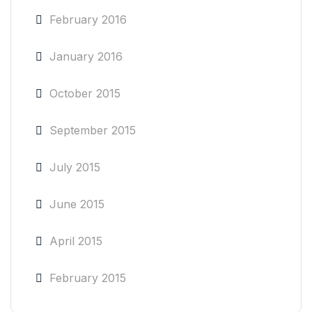
February 2016
January 2016
October 2015
September 2015
July 2015
June 2015
April 2015
February 2015