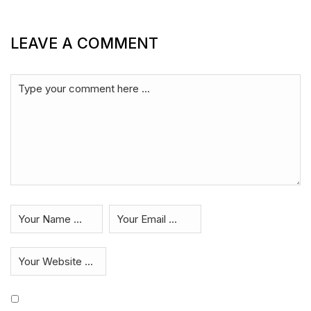
LEAVE A COMMENT