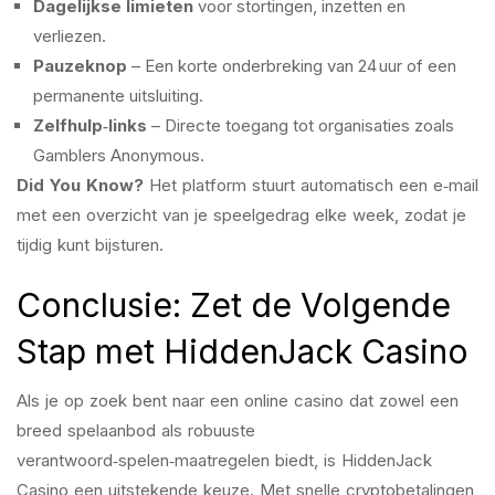
Dagelijkse limieten
voor stortingen, inzetten en
verliezen.
Pauzeknop
– Een korte onderbreking van 24 uur of een
permanente uitsluiting.
Zelfhulp‑links
– Directe toegang tot organisaties zoals
Gamblers Anonymous.
Did You Know?
Het platform stuurt automatisch een e‑mail
met een overzicht van je speelgedrag elke week, zodat je
tijdig kunt bijsturen.
Conclusie: Zet de Volgende
Stap met HiddenJack Casino
Als je op zoek bent naar een online casino dat zowel een
breed spelaanbod als robuuste
verantwoord‑spelen‑maatregelen biedt, is HiddenJack
Casino een uitstekende keuze. Met snelle cryptobetalingen,