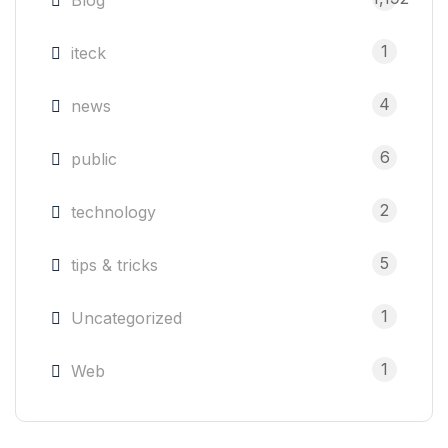
Blog
1
iteck
4
news
6
public
2
technology
5
tips & tricks
1
Uncategorized
1
Web