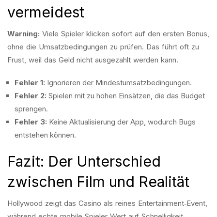
vermeidest
Warning:
Viele Spieler klicken sofort auf den ersten Bonus,
ohne die Umsatzbedingungen zu prüfen. Das führt oft zu
Frust, weil das Geld nicht ausgezahlt werden kann.
Fehler 1:
Ignorieren der Mindestumsatzbedingungen.
Fehler 2:
Spielen mit zu hohen Einsätzen, die das Budget
sprengen.
Fehler 3:
Keine Aktualisierung der App, wodurch Bugs
entstehen können.
Fazit: Der Unterschied
zwischen Film und Realität
Hollywood zeigt das Casino als reines Entertainment‑Event,
während echte mobile Spieler Wert auf Schnelligkeit,