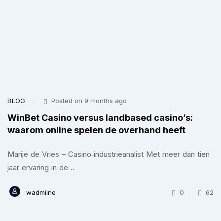
BLOG
Posted on 9 months ago
B
WinBet Casino versus landbased casino’s:
L
waarom online spelen de overhand heeft
V
Marije de Vries – Casino‑industrieanalist Met meer dan tien
Il
jaar ervaring in de ..
ce
wadmiine
0
62