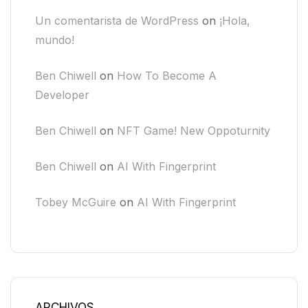
Un comentarista de WordPress
on
¡Hola,
mundo!
Ben Chiwell
on
How To Become A
Developer
Ben Chiwell
on
NFT Game! New Oppoturnity
Ben Chiwell
on
AI With Fingerprint
Tobey McGuire
on
AI With Fingerprint
ARCHIVOS