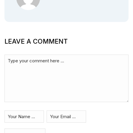
LEAVE A COMMENT