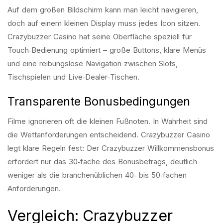
Auf dem großen Bildschirm kann man leicht navigieren,
doch auf einem kleinen Display muss jedes Icon sitzen.
Crazybuzzer Casino hat seine Oberfläche speziell für
Touch‑Bedienung optimiert – große Buttons, klare Menüs
und eine reibungslose Navigation zwischen Slots,
Tischspielen und Live‑Dealer‑Tischen.
Transparente Bonusbedingungen
Filme ignorieren oft die kleinen Fußnoten. In Wahrheit sind
die Wettanforderungen entscheidend. Crazybuzzer Casino
legt klare Regeln fest: Der Crazybuzzer Willkommensbonus
erfordert nur das 30‑fache des Bonusbetrags, deutlich
weniger als die branchenüblichen 40‑ bis 50‑fachen
Anforderungen.
Vergleich: Crazybuzzer