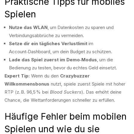
Praktische Tipps für mobiles
Spielen
Nutze das WLAN
, um Datenkosten zu sparen und
Verbindungsabbrüche zu vermeiden.
Setze dir ein tägliches Verlustlimit
im
Account‑Dashboard, um dein Budget zu schützen.
Lade das Spiel zuerst im Demo‑Modus
, um die
Bedienung zu testen, bevor du echtes Geld einsetzt.
Expert Tip:
Wenn du den
Crazybuzzer
Willkommensbonus
nutzt, spiele zuerst Spiele mit hoher
RTP (z. B. 96,5 % bei
Blood Suckers
). Das erhöht deine
Chance, die Wettanforderungen schneller zu erfüllen.
Häufige Fehler beim mobilen
Spielen und wie du sie