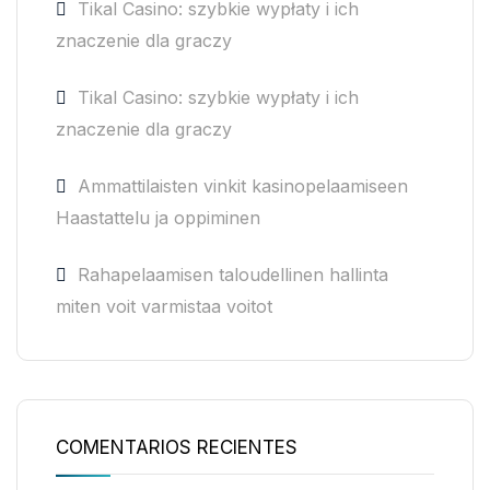
Tikal Casino: szybkie wypłaty i ich
znaczenie dla graczy
Tikal Casino: szybkie wypłaty i ich
znaczenie dla graczy
Ammattilaisten vinkit kasinopelaamiseen
Haastattelu ja oppiminen
Rahapelaamisen taloudellinen hallinta
miten voit varmistaa voitot
COMENTARIOS RECIENTES